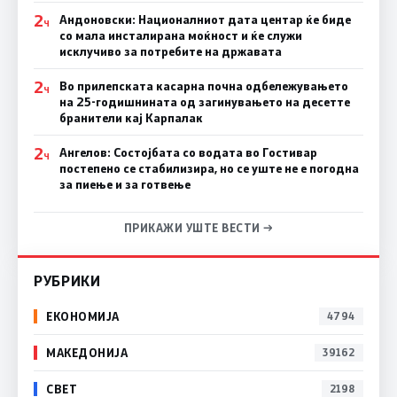
2
Андоновски: Националниот дата центар ќе биде
Ч
со мала инсталирана моќност и ќе служи
исклучиво за потребите на државата
2
Во прилепската касарна почна одбележувањето
Ч
на 25-годишнината од загинувањето на десетте
бранители кај Карпалак
2
Ангелов: Состојбата со водата во Гостивар
Ч
постепено се стабилизира, но се уште не е погодна
за пиење и за готвење
ПРИКАЖИ УШТЕ ВЕСТИ →
РУБРИКИ
ЕКОНОМИЈА
4794
МАКЕДОНИЈА
39162
СВЕТ
2198