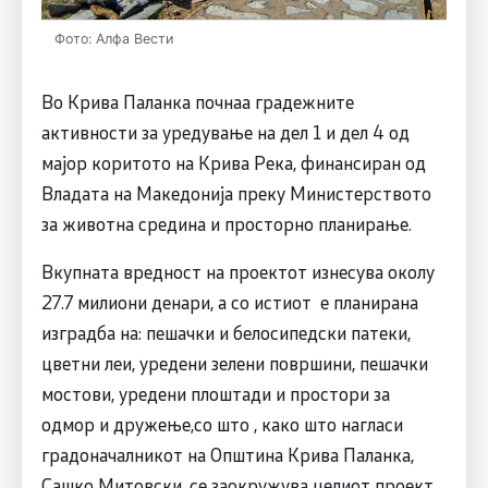
Фото: Алфа Вести
Во Крива Паланка почнаа градежните
активности за уредување на дел 1 и дел 4 од
мајор коритото на Крива Река, финансиран од
Владата на Македонија преку Министерството
за животна средина и просторно планирање.
Вкупната вредност на проектот изнесува околу
27.7 милиони денари, а со истиот е планирана
изградба на: пешачки и белосипедски патеки,
цветни леи, уредени зелени површини, пешачки
мостови, уредени плоштади и простори за
одмор и дружење,со што , како што нагласи
градоначалникот на Општина Крива Паланка,
Сашко Митовски, се заокружува целиот проект