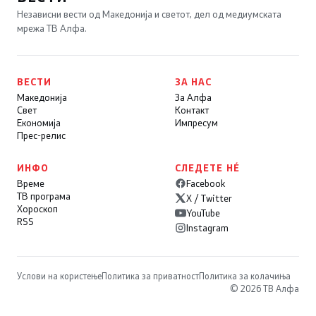
Независни вести од Македонија и светот, дел од медиумската
мрежа ТВ Алфа.
ВЕСТИ
ЗА НАС
Македонија
За Алфа
Свет
Контакт
Економија
Импресум
Прес-релис
ИНФО
СЛЕДЕТЕ НÉ
Време
Facebook
ТВ програма
X / Twitter
Хороскоп
YouTube
RSS
Instagram
Услови на користење
Политика за приватност
Политика за колачиња
© 2026 ТВ Алфа