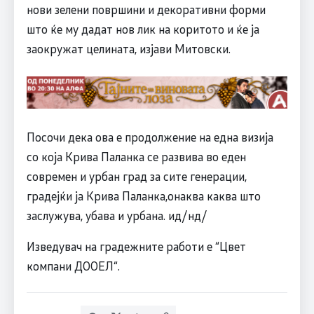
нови зелени површини и декоративни форми
што ќе му дадат нов лик на коритото и ќе ја
заокружат целината, изјави Митовски.
Посочи дека ова е продолжение на една визија
со која Крива Паланка се развива во еден
современ и урбан град за сите генерации,
градејќи ја Крива Паланка,онаква каква што
заслужува, убава и урбана. ид/нд/
Изведувач на градежните работи е “Цвет
компани ДООЕЛ“.