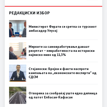
РЕДАКЦИСКИ ИЗБОР
Министерот Ферати се сретна со турскиот
амбасадор Улусој
Мерките за самовработување даваат
резултат – невработеноста на историски
најниско ниво од 11,3%
Стојаноски: Бројки и факти наспроти
кампањата на „економските експерти“ од
СДСM
Отворена за сообраќај уште една делница
од патот Елбасан-Ќафасан