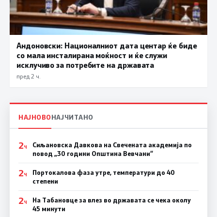
Андоновски: Националниот дата центар ќе биде
со мала инсталирана моќност и ќе служи
исклучиво за потребите на државата
пред 2 ч.
НАЈНОВО
НАЈЧИТАНО
2
Сиљановска Давкова на Свечената академија по
Ч
повод „30 години Општина Вевчани“
2
Портокалова фаза утре, температури до 40
Ч
степени
2
На Табановце за влез во државата се чека околу
Ч
45 минути