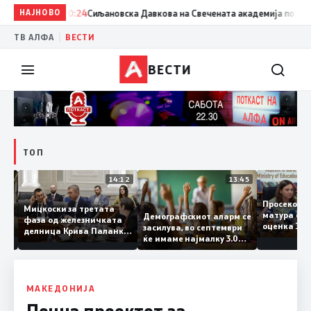
НАЈНОВО
20:24
Сиљановска Давкова на Свечената академија по повод „
|
ТВ АЛФА
ВЕСТИ
ВЕСТИ
ТОП
15:20
14:12
13:45
Просеко
Мицкоски за третата
матура е
Демографскиот аларм се
фаза од железничката
: Во
оценка 
засилува, во септември
делница Крива Паланка
 22
ќе имаме најмалку 3.000
– Деве Баир: Проектот
првачиња помалку
нема да заврши на
половина тунел во слепа
улица, сега имаме
целина
МАКЕДОНИЈА
Почна проектот за