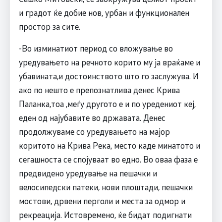
и градот ќе добие нов, урбан и функционален
простор за сите.
-Во изминатиот период со вложување во
уредувањето на речното корито му ја враќаме и
убавината,и достоинството што го заслужува. И
ако по нешто е препознатлива денес Крива
Паланка,тоа ,меѓу другото е и по уредениот кеј,
еден од најубавите во државата. Денес
продолжуваме со уредувањето на мајор
коритото на Крива Река, место каде минатото и
сегашноста се спојуваат во едно. Во оваа фаза е
предвидено уредување на пешачки и
велосипедски патеки, нови плоштади, пешачки
мостови, дрвени перголи и места за одмор и
рекреација. Истовремено, ќе бидат подигнати