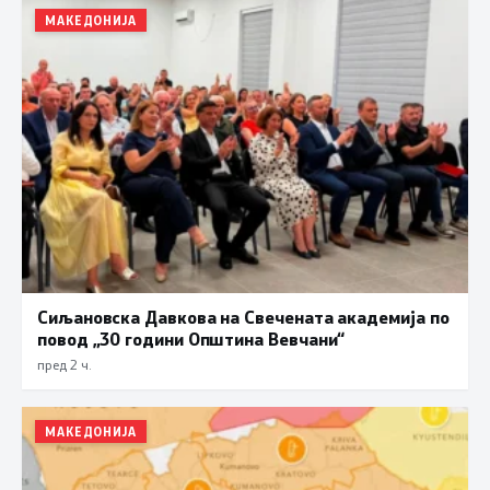
МАКЕДОНИЈА
Сиљановска Давкова на Свечената академија по
повод „30 години Општина Вевчани“
пред 2 ч.
МАКЕДОНИЈА