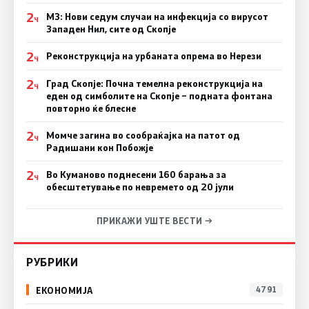
2
МЗ: Нови седум случаи на инфекција со вирусот
Ч
Западен Нил, сите од Скопје
2
Реконструкција на урбаната опрема во Нерези
Ч
2
Град Скопје: Почна темелна реконструкција на
Ч
еден од симболите на Скопје – подната фонтана
повторно ќе блесне
2
Момче загина во сообраќајка на патот од
Ч
Радишани кон Побожје
2
Во Куманово поднесени 160 барања за
Ч
обесштетување по невремето од 20 јули
ПРИКАЖИ УШТЕ ВЕСТИ →
РУБРИКИ
ЕКОНОМИЈА
4791