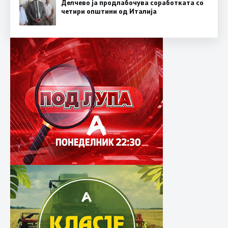
Делчево ја продлабочува соработката со
четири општини од Италија