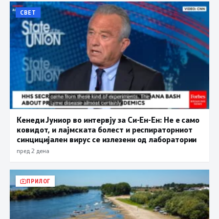
СВЕТ
Кенеди Јуниор во интервју за Си-Ен-Ен: Не е само
ковидот, и лајмската болест и респираторниот
синцицијален вирус се излезени од лаборатории
пред 2 дена
ПРИЛОГ