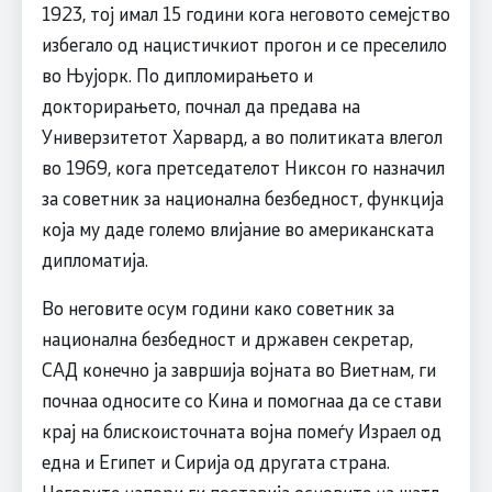
1923, тој имал 15 години кога неговото семејство
избегало од нацистичкиот прогон и се преселило
во Њујорк. По дипломирањето и
докторирањето, почнал да предава на
Универзитетот Харвард, а во политиката влегол
во 1969, кога претседателот Никсон го назначил
за советник за национална безбедност, функција
која му даде големо влијание во американската
дипломатија.
Во неговите осум години како советник за
национална безбедност и државен секретар,
САД конечно ја завршија војната во Виетнам, ги
почнаа односите со Кина и помогнаа да се стави
крај на блискоисточната војна помеѓу Израел од
една и Египет и Сирија од другата страна.
Неговите напори ги поставија основите на шатл