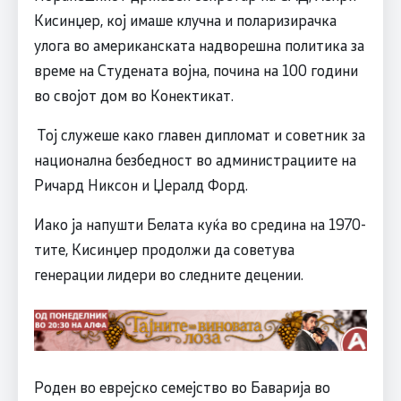
Кисинџер, кој имаше клучна и поларизирачка
улога во американската надворешна политика за
време на Студената војна, почина на 100 години
во својот дом во Конектикат.
Тој служеше како главен дипломат и советник за
национална безбедност во администрациите на
Ричард Никсон и Џералд Форд.
Иако ја напушти Белата куќа во средина на 1970-
тите, Кисинџер продолжи да советува
генерации лидери во следните децении.
Роден во еврејско семејство во Баварија во