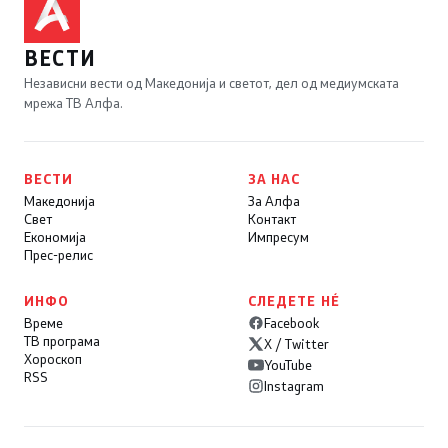
ВЕСТИ
Независни вести од Македонија и светот, дел од медиумската
мрежа ТВ Алфа.
ВЕСТИ
ЗА НАС
Македонија
За Алфа
Свет
Контакт
Економија
Импресум
Прес-релис
ИНФО
СЛЕДЕТЕ НÉ
Време
Facebook
ТВ програма
X / Twitter
Хороскоп
YouTube
RSS
Instagram