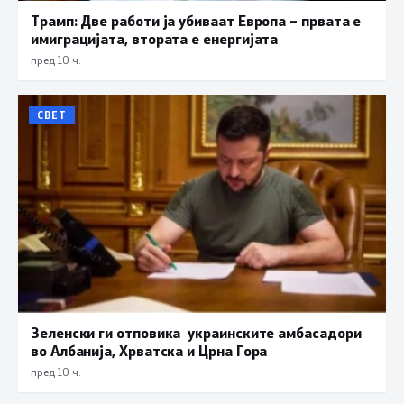
Трамп: Две работи ја убиваат Европа – првата е
имиграцијата, втората е енергијата
пред 10 ч.
СВЕТ
Зеленски ги отповика украинските амбасадори
во Албанија, Хрватска и Црна Гора
пред 10 ч.