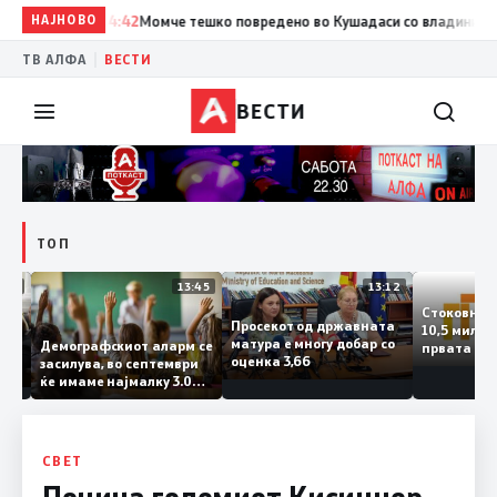
НАЈНОВО
14:42
Момче тешко повредено во Кушадаси со владиниот ави
|
ТВ АЛФА
ВЕСТИ
ВЕСТИ
ТОП
14:12
13:45
13:12
Стоковн
Просекот од државната
10,5 мил
та
матура е многу добар со
Демографскиот аларм се
првата 
ата
оценка 3,66
засилува, во септември
годинат
ланка
ќе имаме најмалку 3.000
го зголе
тот
првачиња помалку
слепа
СВЕТ
Почина големиот Кисинџер