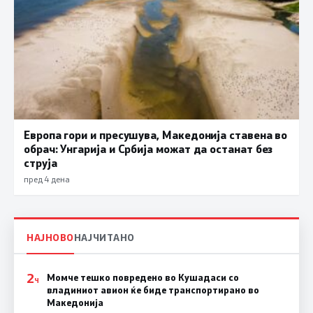
Европа гори и пресушува, Македонија ставена во
обрач: Унгарија и Србија можат да останат без
струја
пред 4 дена
НАЈНОВО
НАЈЧИТАНО
2
Момче тешко повредено во Кушадаси со
Ч
владиниот авион ќе биде транспортирано во
Македонија