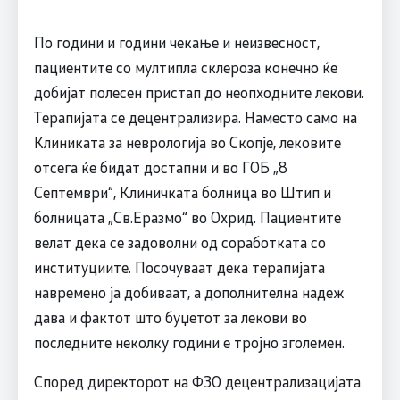
По години и години чекање и неизвесност,
пациентите со мултипла склероза конечно ќе
добијат полесен пристап до неопходните лекови.
Терапијата се децентрализира. Наместо само на
Клиниката за неврологија во Скопје, лековите
отсега ќе бидат достапни и во ГОБ „8
Септември“, Клиничката болница во Штип и
болницата „Св.Еразмо“ во Охрид. Пациентите
велат дека се задоволни од соработката со
институциите. Посочуваат дека терапијата
навремено ја добиваат, а дополнителна надеж
дава и фактот што буџетот за лекови во
последните неколку години е тројно зголемен.
Според директорот на ФЗО децентрализацијата