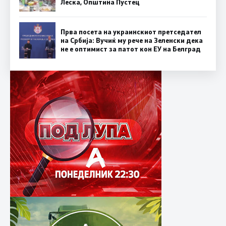
Леска, Општина Пустец
Прва посета на украинскиот претседател
на Србија: Вучиќ му рече на Зеленски дека
не е оптимист за патот кон ЕУ на Белград