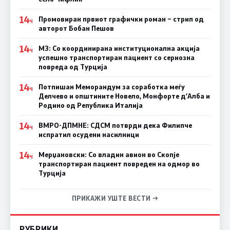
14
Промовиран првиот графички роман – стрип од
Ч
авторот Бобан Пешов
14
МЗ: Со координирана институционална акција
Ч
успешно транспортиран пациент со сериозна
повреда од Турција
14
Потпишан Меморандум за соработка меѓу
Ч
Делчево и општините Новело, Монфорте д’Алба и
Родино од Република Италија
14
ВМРО-ДПМНЕ: СДСM потврди дека Филипче
Ч
испратил осудени насилници
14
Мерџановски: Со владин авион во Скопје
Ч
транспортиран пациент повреден на одмор во
Турција
ПРИКАЖИ УШТЕ ВЕСТИ →
РУБРИКИ