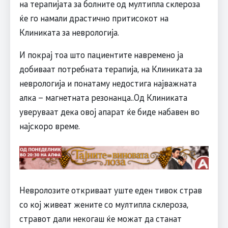
на терапијата за болните од мултипла склероза
ќе го намали драстично притисокот на
Клиниката за неврологија.
И покрај тоа што пациентите навремено ја
добиваат потребната терапија, на Клиниката за
неврологија и понатаму недостига најважната
алка – магнетната резонанца..Од Клиниката
уверуваат дека овој апарат ќе биде набавен во
најскоро време.
Невролозите откриваат уште еден тивок страв
со кој живеат жените со мултипла склероза,
стравот дали некогаш ќе можат да станат