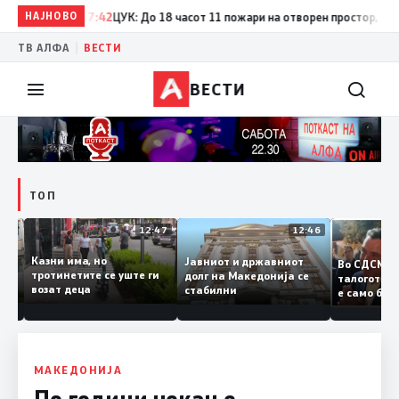
НАЈНОВО
17:42
ЦУК: До 18 часот 11 пожари на отворен простор, од кои 
|
ТВ АЛФА
ВЕСТИ
ВЕСТИ
ТОП
12:50
12:47
12:46
Казни има, но
Јавниот и државниот
Во СДСМ
ии и
тротинетите се уште ги
долг на Македонија се
талогот
возат деца
стабилни
е само 
ието
копија д
Заев
МАКЕДОНИЈА
По години чекање,