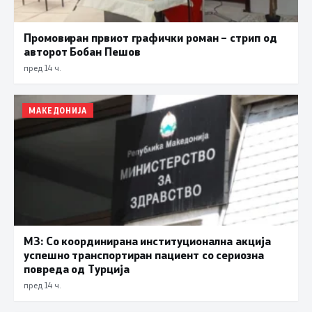
Промовиран првиот графички роман – стрип од
авторот Бобан Пешов
пред 14 ч.
МАКЕДОНИЈА
МЗ: Со координирана институционална акција
успешно транспортиран пациент со сериозна
повреда од Турција
пред 14 ч.