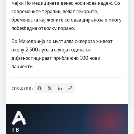
мајки.Но медицината денес носи нова надеж. Со
современите терапии, велат лекарите,
бременоста кај жените со оваа дијганоза е многу
побезбедна отколку порано.
Во Македонија со мултипла склероза живеат
околу 2.500 луѓе, а секоја година се
дијагностицираат приближно 100 нови
пациенти.
СПОДЕЛИ:
ТВ