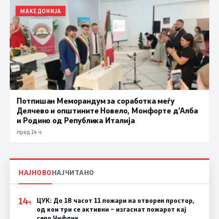
МАКЕДОНИЈА
Потпишан Меморандум за соработка меѓу
Делчево и општините Новело, Монфорте д’Алба
и Родино од Република Италија
пред 14 ч.
НАЈНОВО
НАЈЧИТАНО
14
ЦУК: До 18 часот 11 пожари на отворен простор,
Ч
од кои три се активни – изгаснат пожарот кај
село Чифлик