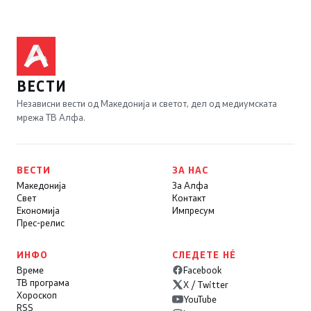
ВЕСТИ
Независни вести од Македонија и светот, дел од медиумската
мрежа ТВ Алфа.
ВЕСТИ
ЗА НАС
Македонија
За Алфа
Свет
Контакт
Економија
Импресум
Прес-релис
ИНФО
СЛЕДЕТЕ НÉ
Време
Facebook
ТВ програма
X / Twitter
Хороскоп
YouTube
RSS