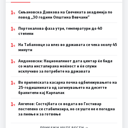
1
Сиљановска Давкова на Свечената академија по
Ч
повод „30 години Општина Вевчани“
1
Портокалова фаза утре, температури до 40
Ч
степени
1
На Табановце за влез во државата се чека околу 45
Ч
минути
1
Андоновски: Националниот дата центар ќе биде
Ч
со мала инсталирана моќност и ќе служи
исклучиво за потребите на државата
1
Во прилепската касарна почна одбележувањето на
Ч
25-годишнината од загинувањето на десетте
бранители кај Карпалак
1
Ангелов: Состојбата со водата во Гостивар
Ч
постепено се стабилизира, но се уште не е погодна
за пиење и за готвење
ПРИКАЖИ УШТЕ ВЕСТИ →