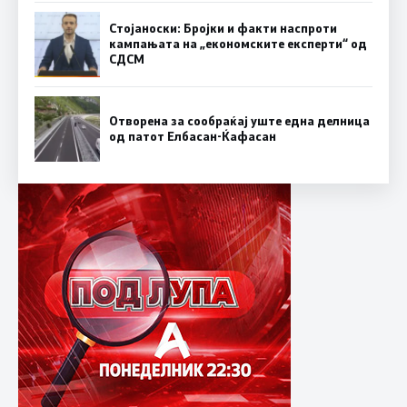
Стојаноски: Бројки и факти наспроти
кампањата на „економските експерти“ од
СДСM
Отворена за сообраќај уште една делница
од патот Елбасан-Ќафасан