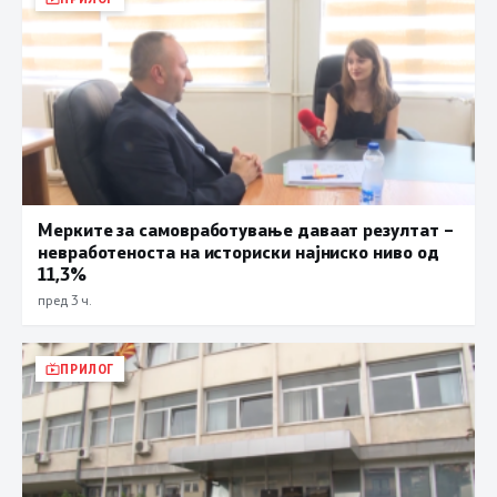
Мерките за самовработување даваат резултат –
невработеноста на историски најниско ниво од
11,3%
пред 3 ч.
ПРИЛОГ