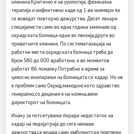
клиники.Критично е на урологија, физикална
терапија и инфективно каде од 1-ви ноември ќе
се воведат повторно дежурства. Десет лекари
специјалисти само во една година заминале од
охридската болница-едни во пензија,други во
приватните клиники. По систематизација на
работни места охридската болница треба да
брои 580 до 600 вработени, а во моментов
работат 86 помалку.Потребно е време за
целосно екипирање на болницата со кадар. Но не
е проблем само Охрид,македонското здравство
генерално,со децении е на колена,вели
директорот на болницата.
Инаку за потсетување поради недостаток на
кадар на педијатрија до сега немаше
дежурства,се вршеа само амбулантски прегледи