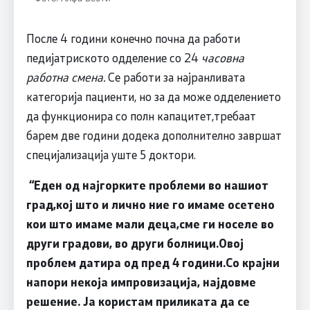
После 4 години конечно почна да работи
педијатриското одделение со 24
часовна
работна смена.
Се работи за најранливата
категорија пациенти, но за да може одделението
да функционира со полн капацитет,требаат
барем две години додека дополнително завршат
специјализација уште 5 доктори.
“
Еден од најгорките проблеми во нашиот
град,кој што и лично ние го имаме осетено
кои што имаме мали деца,сме ги носеле во
други градови, во други болници.Овој
проблем датира од пред 4 години.Со крајни
напори некоја импровизација, најдовме
решение. Ја користам приликата да се