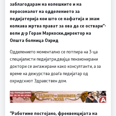
заблагодарам на колешките и на
перосоналот на одделението за
педијатерија кои што се нафатија и знам
колкава жртва прават за ова да се оствари
”-
вели д-р Горан Маркоски,директор на
Општа болница Охрид
Одделението моментално се потпира на 3-ца
специјалисти педијатри,двајца пензионирани
доктори се ангажирани како консултанти, а за
време на дежурства доаѓа педијатар од
охридскиот Здравствен дом.
“
Работиме постојано, фреквенцијата на