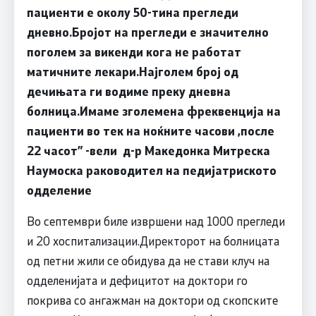
пациенти е околу 50-тина прегледи
дневно.Бројот на прегледи е значително
поголем за викенди кога не работат
матичните лекари.Најголем број од
дечињата ги водиме преку дневна
болница.Имаме зголемена фреквенција на
пациенти во тек на ноќните часови ,после
22 часот
”
-вели д-р Македонка Митреска
Наумоска раководител на педијатриското
одделение
Во септември биле извршени над 1000 прегледи
и 20 хоспитализации.Директорот на болницата
од петни жили се обидува да не стави клуч на
одделенијата и дефицитот на доктори го
покрива со ангажман на доктори од скопските