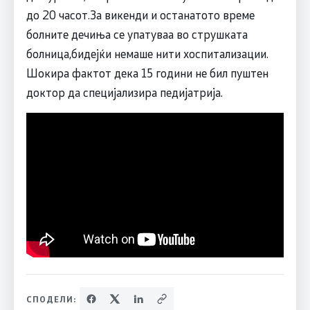
до 20 часот.За викенди и останатото време
болните дечиња се упатуваа во струшката
болница,бидејќи немаше нити хоспитализации.
Шокира фактот дека 15 години не бил пуштен
доктор да специјализира педијатрија.
СПОДЕЛИ: