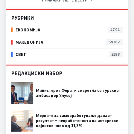
РУБРИКИ
ЕКОНОМИЈА
4794
МАКЕДОНИЈА
39162
СВЕТ
2198
РЕДАКЦИСКИ ИЗБОР
Министерот Ферати се сретна со турскиот
амбасадор Улусој
Мерките за самовработување даваат
резултат – невработеноста на историски
најниско ниво од 11,3%