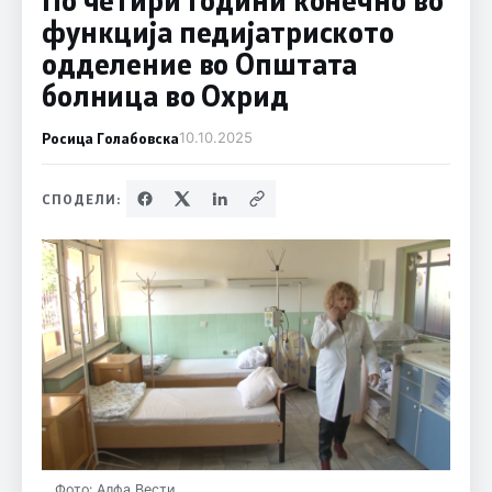
функција педијатриското
одделение во Општата
болница во Охрид
Росица Голабовска
10.10.2025
СПОДЕЛИ:
Фото: Алфа Вести