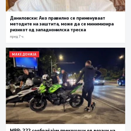
Даниловски: Ако правилно се применуваат
методите на заштита, може да се минимизира
ризикот од западнонилска треска
пред 7 ч.
МАКЕДОНИЈА
МВР: 222 сообраќајни прекршоци од возачи на