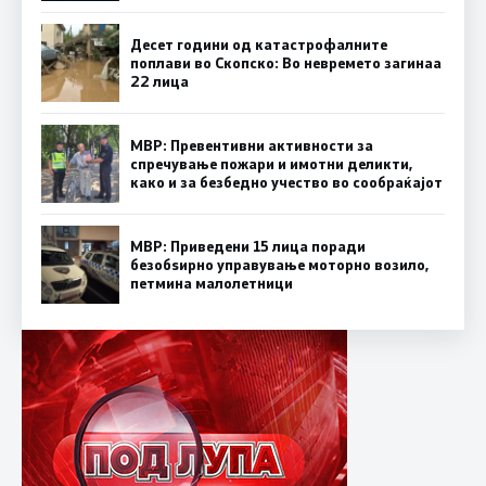
Десет години од катастрофалните
поплави во Скопско: Во невремето загинаа
22 лица
МВР: Превентивни активности за
спречување пожари и имотни деликти,
како и за безбедно учество во сообраќајот
МВР: Приведени 15 лица поради
безобѕирно управување моторно возило,
петмина малолетници