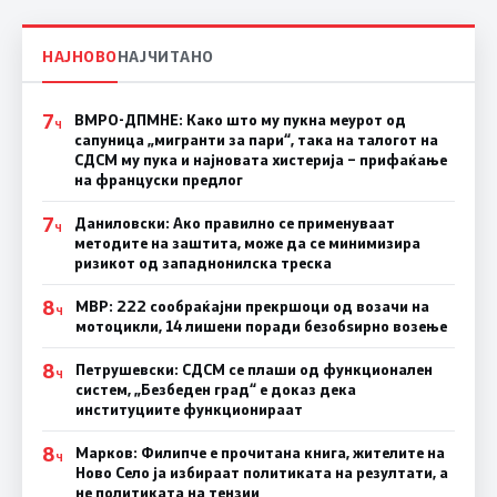
НАЈНОВО
НАЈЧИТАНО
7
ВМРО-ДПМНЕ: Како што му пукна меурот од
Ч
сапуница „мигранти за пари“, така на талогот на
СДСМ му пука и најновата хистерија – прифаќање
на француски предлог
7
Даниловски: Ако правилно се применуваат
Ч
методите на заштита, може да се минимизира
ризикот од западнонилска треска
8
МВР: 222 сообраќајни прекршоци од возачи на
Ч
мотоцикли, 14 лишени поради безобѕирно возење
8
Петрушевски: СДСМ се плаши од функционален
Ч
систем, „Безбеден град“ е доказ дека
институциите функционираат
8
Марков: Филипче е прочитана книга, жителите на
Ч
Ново Село ја избираат политиката на резултати, а
не политиката на тензии