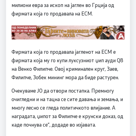
милиони евра за ископ на јаглен во Грција од
фирмата која го продавала на ЕСМ.
Фирмата која го продавала јагленот на ЕСМ е
фирмата која му го купи луксузниот џип ауди Q8
на Венко Филипче. Овој криминален круг, Заев,
Филипче, Зобек мининг мора да биде растурен.
Очекуваме ЈО да отвори постапка. Премногу
очигледни и на тацна се сите давања и земања, и
многу лесно се гледа политичкото влијание. А
наградата, џипот за Филипче е крунски доказ, од
каде почнува се“, додаде во изјавата.