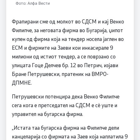
Фото: Алфа Вести
Фрапирани сме од молкот во СДСМ и кај Венко
Филипче, за неговата фирма во Бугарија, џипот
купен од фирма која на тендер носела јаглен во
ЕСМ и фирмите на Заеви кои инкасирале 9
милиони од истиот тендер, а се поврзано со
улицата Гоце Делчев бр. 12 во Петрич, изјави
Бране Петрушевски, пратеник на ВМРО-
ДПМНЕ.
Петрушевски потенцира дека Венко Филипче
сега кога е претседател на СДСМ е сè уште и
управител на бугарска фирма.
„Истата таа бугарска фирма на Филипче дели
канцеларија со фирмата на Заев која наплатила 9