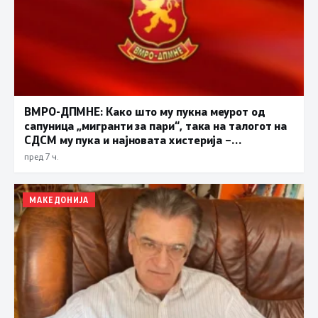
ВМРО-ДПМНЕ: Како што му пукна меурот од
сапуница „мигранти за пари“, така на талогот на
СДСМ му пука и најновата хистерија –
прифаќање на француски предлог
пред 7 ч.
МАКЕДОНИЈА