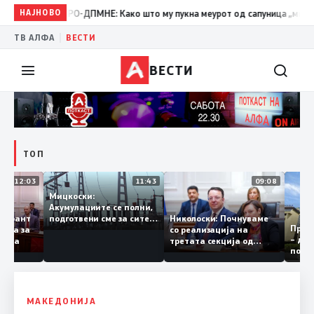
19:39
НАЈНОВО
ВМРО-ДПМНЕ: Како што му пукна меурот од сапуница „мигранти з
|
ТВ АЛФА
ВЕСТИ
ВЕСТИ
ТОП
12:03
11:43
09:08
Мицкоски:
Акумулациите се полни,
оби грант
Николоски: Почнуваме
подготвени сме за сите
Пр
и евра за
со реализација на
ризици, не размислување
– 
угарија
третата секција од
за поскапување на
по
железничкиот Коридор
струјата
8, Македонија станува
раскрсница на Балканот
МАКЕДОНИЈА