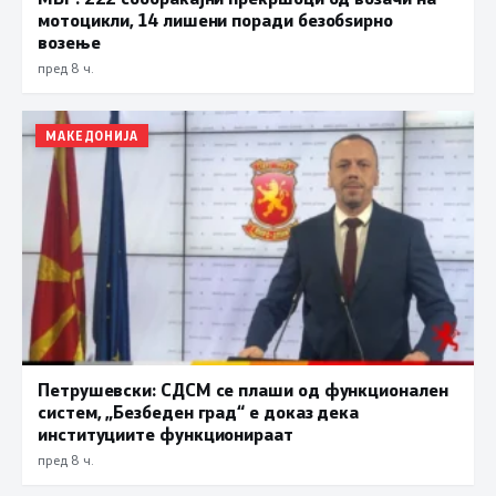
мотоцикли, 14 лишени поради безобѕирно
возење
пред 8 ч.
МАКЕДОНИЈА
Петрушевски: СДСМ се плаши од функционален
систем, „Безбеден град“ е доказ дека
институциите функционираат
пред 8 ч.