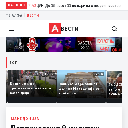
НАЈНОВО
17:42
ЦУК: До 18 часот 11 пожари на отворен простор, од кои 
|
ТВ АЛФА
ВЕСТИ
ВЕСТИ
ТОП
12:50
12:47
12:46
Казни има, но
Јавниот и државниот
Во СДСМ
ии и
тротинетите се уште ги
долг на Македонија се
талогот
возат деца
стабилни
е само 
ието
копија д
Заев
МАКЕДОНИЈА
Петрушевски: 9 милиони