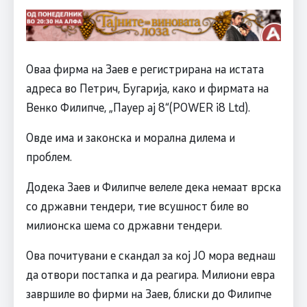
Оваа фирма на Заев е регистрирана на истата
адреса во Петрич, Бугарија, како и фирмата на
Венко Филипче, „Пауер ај 8“(POWER i8 Ltd).
Овде има и законска и морална дилема и
проблем.
Додека Заев и Филипче велеле дека немаат врска
со државни тендери, тие всушност биле во
милионска шема со државни тендери.
Ова почитувани е скандал за кој ЈО мора веднаш
да отвори постапка и да реагира. Милиони евра
завршиле во фирми на Заев, блиски до Филипче