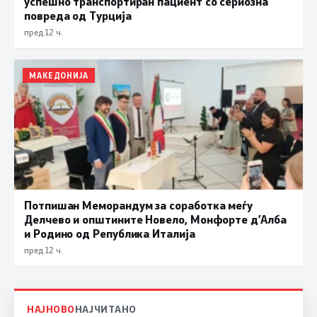
успешно транспортиран пациент со сериозна
повреда од Турција
пред 12 ч.
МАКЕДОНИЈА
Потпишан Меморандум за соработка меѓу
Делчево и општините Новело, Монфорте д’Алба
и Родино од Република Италија
пред 12 ч.
НАЈНОВО
НАЈЧИТАНО