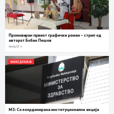
Промовиран првиот графички роман – стрип од
авторот Бобан Пешов
пред 12 ч.
МАКЕДОНИЈА
МЗ: Со координирана институционална акција