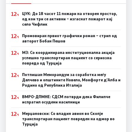
12
ЦУК: До 18 часот 11 пожари на отворен простор,
Ч
од кои три се активни – изгаснат пожарот кај
село Чифлик
12
Промовиран првиот графички роман – стрип од
Ч
авторот Бобан Пешов
12
МЗ: Со координирана институционална акција
Ч
успешно транспортиран пациент со сериозна
повреда од Турција
12
Потпишан Меморандум за соработка меѓу
Ч
Делчево и општините Новело, Монфорте д’Алба и
Родино од Република Италија
12
ВМРО-ДПМНЕ: СДСM потврди дека Филипче
Ч
испратил осудени насилници
12
Мерџановски: Со владин авион во Скопје
Ч
транспортиран пациент повреден на одмор во
Турција