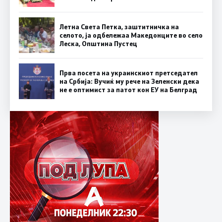
Летна Света Петка, заштитничка на
селото, ја одбележаа Македонците во село
Леска, Општина Пустец
Прва посета на украинскиот претседател
на Србија: Вучиќ му рече на Зеленски дека
не е оптимист за патот кон ЕУ на Белград