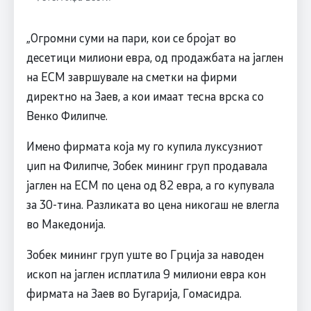
„Огромни суми на пари, кои се бројат во
десетици милиони евра, од продажбата на јаглен
на ЕСМ завршувале на сметки на фирми
директно на Заев, а кои имаат тесна врска со
Венко Филипче.
Имено фирмата која му го купила луксузниот
џип на Филипче, Зобек мининг груп продавала
јаглен на ЕСМ по цена од 82 евра, а го купувала
за 30-тина. Разликата во цена никогаш не влегла
во Македонија.
Зобек мининг груп уште во Грција за наводен
ископ на јаглен исплатила 9 милиони евра кон
фирмата на Заев во Бугарија, Гомасидра.