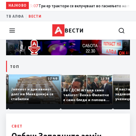
НАЈНОВО
13:07
Три ер трактори се вклучуваат во гаснењето на пожаро
|
ТВ АЛФА
ВЕСТИ
ВЕСТИ
ТОП
12:47
12:46
12:38
Јавниот и државниот
И наста
Во СДСМ остана само
е ги
долг на Македонија се
задовол
талогот: Венко Филипче
стабилни
ученици
е само бледа и полоша
од држа
копија дури и од Зоран
Заев
СВЕТ
Орбан: Западните земји