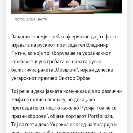
Фото: Алфа Вести
Западните земји треба најсериозно да ја сфатат
изјавата на рускиот претседател Владимир
Путин, во која тој зборуваше за украинскиот
конфликт и употребата на новата руска
балистичка ракета „Орешкин“, изјави денеска
унгарскиот премиер Виктор Орбан.
Тој рече и дека јавната комуникација во различни
земји се одвива поинаку, но дека „ако
претседателот нешто каже во Русија, тоа не се
празни зборови“, објави порталот Portfolio.hu.
Тој потсети дека Украина е сосед на Унгарија и
дека „не е потребна голема фантазија за да се