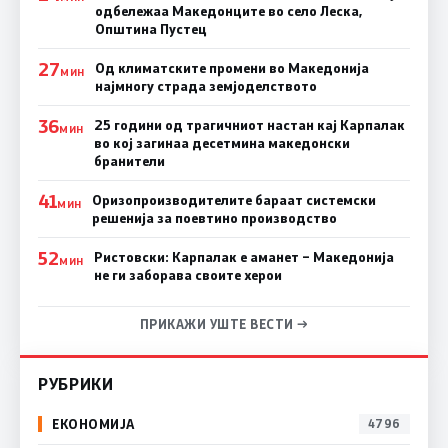
одбележаа Македонците во село Леска,
Општина Пустец
27
Од климатските промени во Македонија
МИН
најмногу страда земјоделството
36
25 години од трагичниот настан кај Карпалак
МИН
во кој загинаа десетмина македонски
бранители
41
Оризопроизводителите бараат системски
МИН
решенија за поевтино производство
52
Ристовски: Карпалак е аманет – Македонија
МИН
не ги заборава своите херои
ПРИКАЖИ УШТЕ ВЕСТИ →
РУБРИКИ
ЕКОНОМИЈА
4796