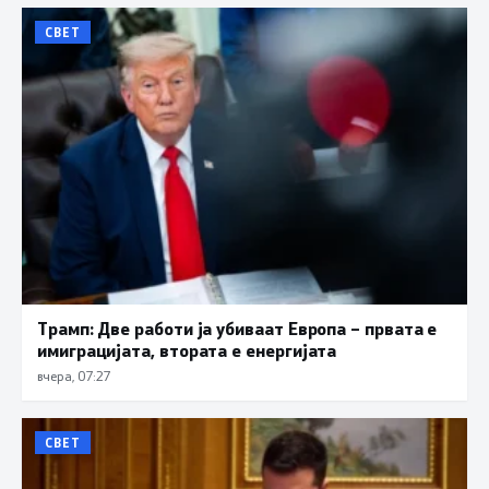
СВЕТ
Трамп: Две работи ја убиваат Европа – првата е
имиграцијата, втората е енергијата
вчера, 07:27
СВЕТ