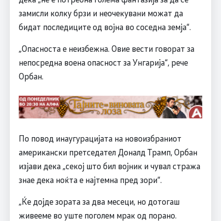
замисли колку брзи и неочекувани можат да
бидат последиците од војна во соседна земја“.
„Опасноста е неизбежна. Овие вести говорат за
непосредна воена опасност за Унгарија“, рече
Орбан.
По повод инаугурацијата на новоизбраниот
американски претседател Доналд Трамп, Орбан
изјави дека „секој што бил војник и чувал стража
знае дека ноќта е најтемна пред зори“.
„Ќе дојде зората за два месеци, но дотогаш
живееме во уште поголем мрак од порано.