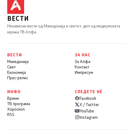
ВЕСТИ
Независни вести од Македонија и светот, дел од медиумската
мрежа ТВ Алфа.
ВЕСТИ
ЗА НАС
Македонија
За Алфа
Свет
Контакт
Економија
Импресум
Прес-релис
ИНФО
СЛЕДЕТЕ НÉ
Време
Facebook
ТВ програма
X / Twitter
Хороскоп
YouTube
RSS
Instagram