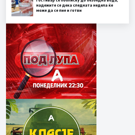
Гостивар се поблиску до безбедна вода,
надежите се дека следната недела ќе
може да се пие и готви