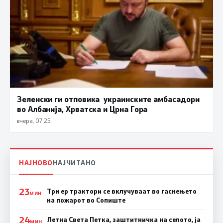
Зеленски ги отповика украинските амбасадори
во Албанија, Хрватска и Црна Гора
вчера, 07:25
НАЈНОВО
НАЈЧИТАНО
23
Три ер трактори се вклучуваат во гаснењето
МИН
на пожарот во Сопиште
24
Летна Света Петка, заштитничка на селото, ја
МИН