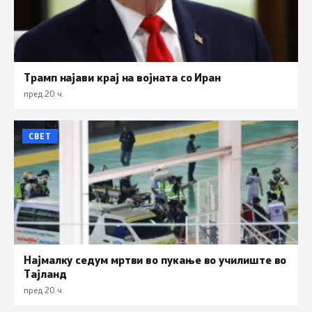
Трамп најави крај на војната со Иран
пред 20 ч.
СВЕТ
Најмалку седум мртви во пукање во училиште во
Тајланд
пред 20 ч.