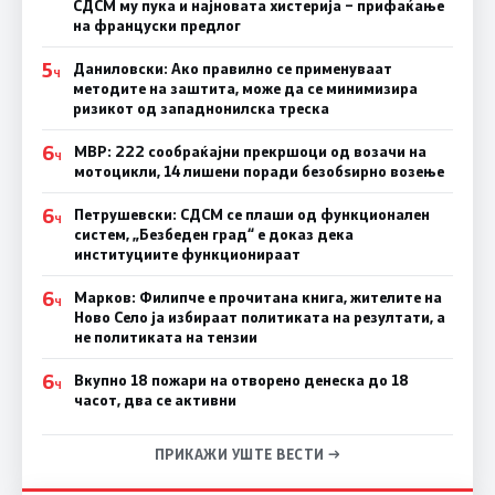
СДСМ му пука и најновата хистерија – прифаќање
на француски предлог
5
Даниловски: Ако правилно се применуваат
Ч
методите на заштита, може да се минимизира
ризикот од западнонилска треска
6
МВР: 222 сообраќајни прекршоци од возачи на
Ч
мотоцикли, 14 лишени поради безобѕирно возење
6
Петрушевски: СДСМ се плаши од функционален
Ч
систем, „Безбеден град“ е доказ дека
институциите функционираат
6
Марков: Филипче е прочитана книга, жителите на
Ч
Ново Село ја избираат политиката на резултати, а
не политиката на тензии
6
Вкупно 18 пожари на отворено денеска до 18
Ч
часот, два се активни
ПРИКАЖИ УШТЕ ВЕСТИ →