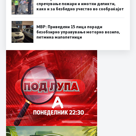
спречување пожари и имотни деликти,
како и за безбедно учество во сообраќајот
МВР: Приведени 15 лица поради
безобѕирно управување моторно возило,
петмина малолетници