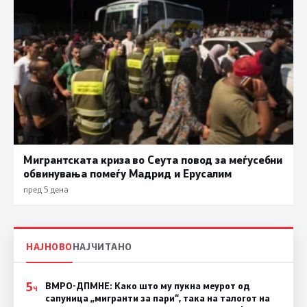
Мигрантската криза во Сеута повод за меѓусебни
обвинувања помеѓу Мадрид и Ерусалим
пред 5 дена
НАЈНОВО
НАЈЧИТАНО
5
ВМРО-ДПМНЕ: Како што му пукна меурот од
Ч
сапуница „мигранти за пари“, така на талогот на