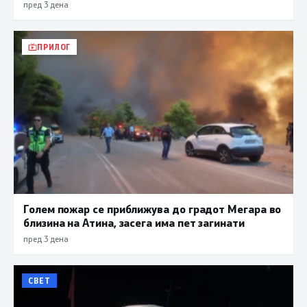
пред 3 дена
ПРИЛОГ
Голем пожар се приближува до градот Мегара во
близина на Атина, засега има пет загинати
пред 3 дена
СВЕТ