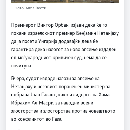
Фото: Алфа Вести
Премиерот Виктор Орбан, изјави дека ќе го
покани израелскиот премиер Бенјамин Нетанјаху
да ја посети Унгарија додавајќи дека ќе
гарантира дека налогот за ново апсење издаден
од меѓународниот кривичен суд, нема да се
почитува.
Вчера, судот издаде налози за апсење на
Нетанјаху и неговиот поранешен министер за
одбрана Јоав Галант, како и лидерот на Хамас
Ибрахим Ал-Масри, за наводни воени
злосторства и злосторства против човештвото
во конфликтот во Газа.