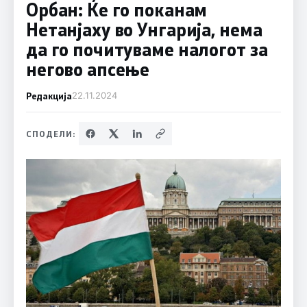
Орбан: Ќе го поканам
Нетанјаху во Унгарија, нема
да го почитуваме налогот за
негово апсење
Редакција
22.11.2024
СПОДЕЛИ: