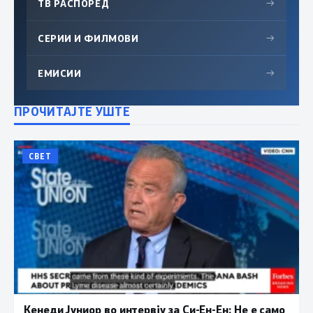
ТВ РАСПОРЕД
→
СЕРИИ И ФИЛМОВИ
→
ЕМИСИИ
→
ПРОЧИТАЈТЕ УШТЕ
СВЕТ
Кенеди Јуниор во интервју за Си-Ен-Ен: Не е само