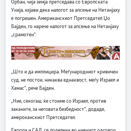
Орбан, чија земја претседава со Европската
Унија, изјави дека налогот за апсење на Нетанјаху
е погрешен. Американскиот Претседател Џо
Бајден, го нарече налогот за апсење на Нетанјаху
„срамотен“.
„Што и да имплицира. Меѓународниот кривичен
суд, не постои, никаква еднаквост, меѓу Израел и
Хамас“, рече Бајден.
„Ние, секогаш, ќе стоиме со Израел, против
заканите, за неговата безбедност“, додаде,
амероканскиот Претседател.
Европа и САД, се поделени во нивниот одговор