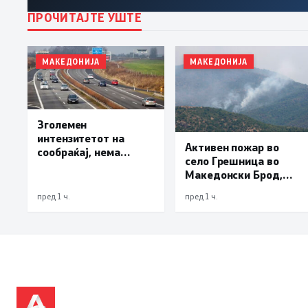
ПРОЧИТАЈТЕ УШТЕ
МАКЕДОНИЈА
МАКЕДОНИЈА
Зголемен
интензитетот на
Активен пожар во
сообраќај, нема
село Грешница во
подолги задржувања
Македонски Брод,
на премините за влез
под контрола
и излез од државата
пред 1 ч.
пред 1 ч.
пожарите во
депонијата Делчево и
во гостиварско
Паталишта