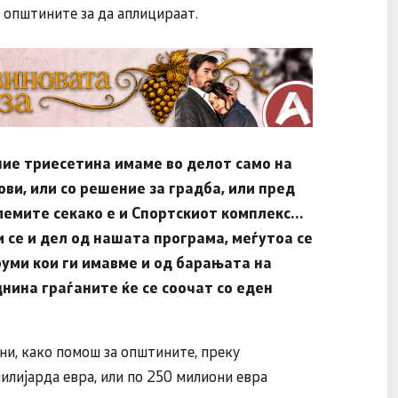
о општините за да аплицираат.
ние триесетина имаме во делот само на
ви, или со решение за градба, или пред
лемите секако е и Спортскиот комплекс…
и се и дел од нашата програма, меѓутоа се
руми кои ги имавме и од барањата на
днина граѓаните ќе се соочат со еден
ни, како помош за општините, преку
илијарда евра, или по 250 милиони евра