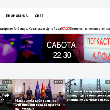
ЕКОНОМИЈА
СВЕТ
е имиграцијата, втората е енергијата
07:25
Зеленски ги отповика украинс
12:18
12:03
Мицкоски: Акумулациите
и од „Сејф
полни, подготвени сме з
ногу за
ризици, не размислувањ
Македонија доби грант од
поскапување на струјат
149 милиони евра за пругата
кон Бугарија