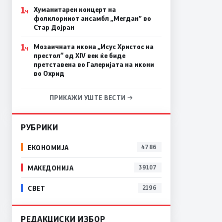
1
Хуманитарен концерт на
Ч
фолклорниот ансамбл „Мегдан” во
Стар Дојран
1
Мозаичната икона „Исус Христос на
Ч
престол“ од XIV век ќе биде
претставена во Галеријата на икони
во Охрид
ПРИКАЖИ УШТЕ ВЕСТИ →
РУБРИКИ
ЕКОНОМИЈА
4786
МАКЕДОНИЈА
39107
СВЕТ
2196
РЕДАКЦИСКИ ИЗБОР