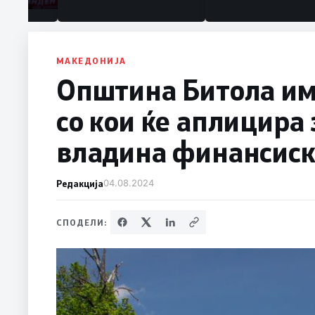
МАКЕДОНИЈА
Општина Битола им
со кои ќе аплицира 
владина финансис
Редакција
04.08.2024
СПОДЕЛИ: