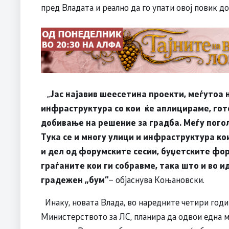
пред Владата и реално да го упати овој повик д
„
Јас најавив шеесетина проекти, меѓутоа 
инфраструктура со кои ќе аплицираме, гото
добивање на решение за градба. Меѓу пого
Тука се и многу улици и инфраструктура ко
и дел од форумските сесии, буџетските фо
граѓаните кои ги собравме, така што и во и
градежен „бум“
– објаснува Коњановски.
Инаку, новата Влада, во наредните четири годи
Министерството за ЛС, планира да одвои една м