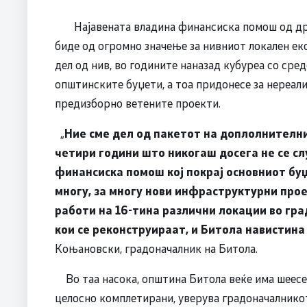
Најавената владина финансиска помош од држа
биде од огромно значење за нивниот локален ек
дел од нив, во годините наназад кубуреа со сред
општинските буџети, а тоа придонесе за нереали
предизборно ветените проекти.
„
Ние сме дел од пакетот на доплолнителни
четири години што никогаш досега не се сл
финансиска помош кој покрај основниот буџ
многу, за многу нови инфраструктурни про
работи на 16-тина различни локации во гра
кои се реконструираат, и Битола навистина
Коњановски, градоначалник на Битола.
Во таа насока, општина Битола веќе има шеесет
целосно комплетирани, уверува градоначалнико