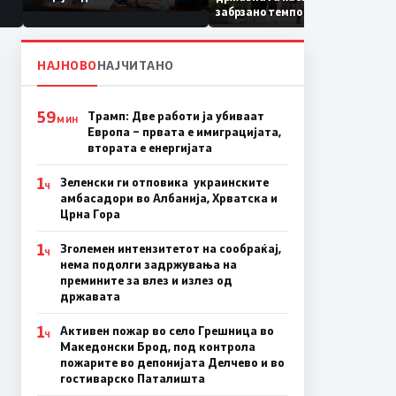
Коридор 8, Македонија
забрзано темпо
станува раскрсница на
Балканот
НАЈНОВО
НАЈЧИТАНО
59
Трамп: Две работи ја убиваат
МИН
Европа – првата е имиграцијата,
втората е енергијата
1
Зеленски ги отповика украинските
Ч
амбасадори во Албанија, Хрватска и
Црна Гора
1
Зголемен интензитетот на сообраќај,
Ч
нема подолги задржувања на
премините за влез и излез од
државата
1
Активен пожар во село Грешница во
Ч
Македонски Брод, под контрола
пожарите во депонијата Делчево и во
гостиварско Паталишта