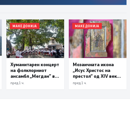
МАКЕДОНИЈА
МАКЕДОНИЈА
Хуманитарен концерт
Мозаичната икона
на фолклорниот
„Исус Христос на
ансамбл „Мегдан” во
престол“ од XIV век
Стар Дојран
ќе биде претставена
пред 1 ч.
пред 1 ч.
во Галеријата на
икони во Охрид