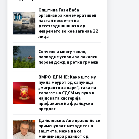
Општина Гази Баба
организира комеморативен
настан посветен на
десетгодишнината од
невремето во кое загинаа 22
лица
Сончево и многу топло,
попладне услови за локален
пороен дожд и ретки грмежи
ВМРО-ДПМНЕ: Како што му
пукна меурот од сапуница
„мигранти за пари“, така на
талогот на СДСМ му пука и
најновата хистерија –
прифаќање на француски
предлог
Даниловски: Ако правилно се
применуваат методите на
заштита, може да се
минимизира ризикот од