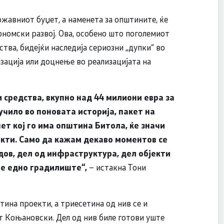
вниот буџет, а наменета за општините, ќе
ономски развој. Ова, особено што поголемиот
ства, бидејќи наследија сериозни „дупки“ во
зација или доцнење во реализацијата на
 средства, вкупно над 44 милиони евра за
учило во поновата историја, пакет на
ет кој го има општина Битола, ќе значи
екти. Само да кажам декаво моментов се
дов, дел од инфраструктура, дел објекти
 е едно градилиште“,
– истакна Тони
ина проекти, а триесетина од нив се и
т Коњановски. Дел од нив биле готови уште