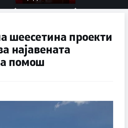
а шеесетина проекти
за најавената
ка помош