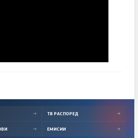
→
ТВ РАСПОРЕД
→
ОВИ
→
ЕМИСИИ
→