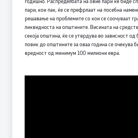
годишно. Распределбата на овие пари ќе биде с
пари, кои пак, ќе се префрлаат на посебна намен
решавање на проблемите со кои се соочуваат гр
ликвидноста на општините. Висината на средств
секоја општина, ќе се утврдува во зависност од 
повик до општините за оваа година се очекува б
вредност од минимум 100 милиони евра.
Каролина 