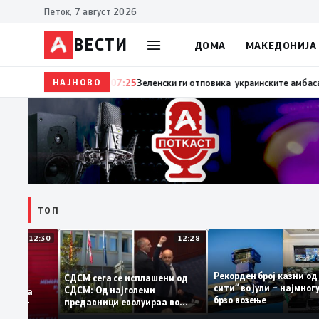
Петок, 7 август 2026
ВЕСТИ
ДОМА
МАКЕДОНИЈА
НАЈНОВО
07:27
Трамп: Две работи ја убиваат Европа – првата 
ТОП
12:30
12:28
Рекорден број казн
СДСМ сега се исплашени од
сити“ во јули – најм
СДСМ: Од најголеми
атоците на
брзо возење
предавници еволуираа во
емантираат
најголеми патриоти