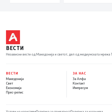
и за безбедно учество
во сообраќајот
ВЕСТИ
Независни вести од Македонија и светот, дел од медиумската мрежа
ВЕСТИ
ЗА НАС
Македонија
За Алфа
Свет
Контакт
Економија
Импресум
Прес-релис
Услови на користење
Политика за приватност
Политика за колачиња