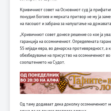
Кривичниот совет на Основниот суд ја прифатил 
понудил Богоев и мерката притвор не му ја заме
на пасошот и забрана за напуштање на државата
„Кривичниот совет донесе решение со кое ја ув
гаранција на осомничениот. Определената гаранц
55 илјади евра, во денарска противвредност, а к
обезбедување на присуство на осомничениот во 
соопштението на Судот.
Од таму додаваат дека доколку осомничениот не
може да се донесе построга одлука.