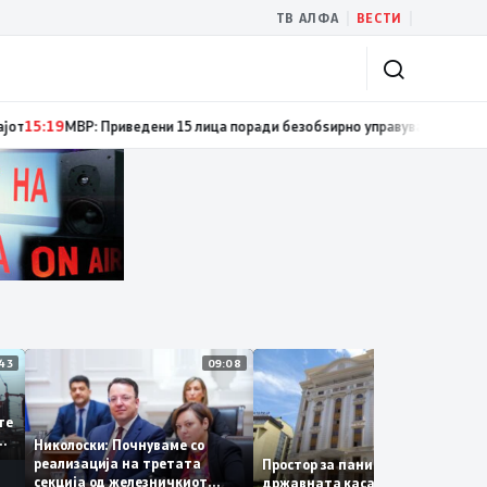
|
|
ТВ АЛФА
ВЕСТИ
ти за спречување пожари и имотни деликти, како и за безбедно учество
11:43
09:08
14:
 се
а сите
 за
Николоски: Почнуваме со
а
реализација на третата
Простор за паника нема –
секција од железничкиот
државната каса се полни со