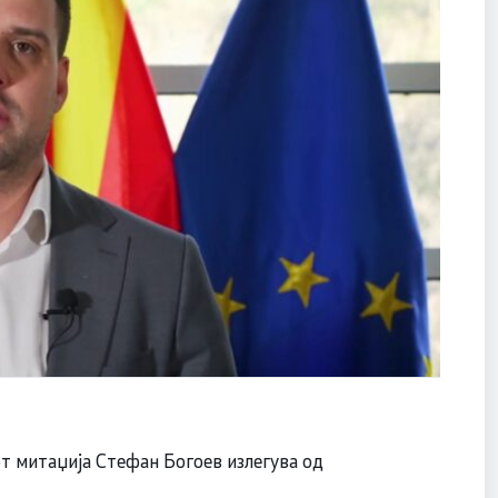
т митаџија Стефан Богоев излегува од