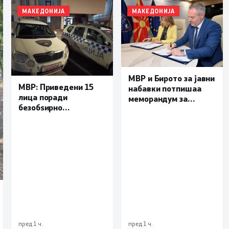
МАКЕДОНИЈА
МАКЕДОНИЈА
МВР и Бирото за јавни
МВР: Приведени 15
набавки потпишаа
лица поради
меморандум за
безобѕирно
поефикасна размена
управување моторно
на податоци и
возило, петмина
заедничка борба
малолетници
против корупцијата
пред 1 ч.
пред 1 ч.