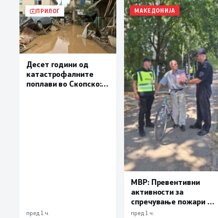
МАКЕДОНИЈА
ПРИЛОГ
Десет години од
катастрофалните
поплави во Скопско:
Во невремето загинаа
22 лица
МВР: Превентивни
активности за
спречување пожари и
имотни деликти, како
пред 1 ч.
пред 1 ч.