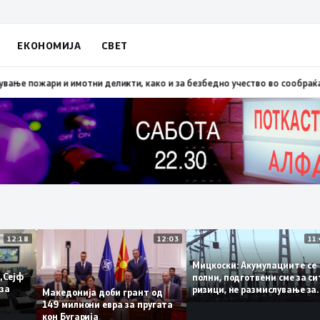
ЕКОНОМИЈА
СВЕТ
Скопско: Во невремето загинаа 22 лица
15:19
МВР: Превентивни активнос
12:18
12:03
Мицкоски: Акумулациите
 од „Сејф
полни, подготвени сме з
ногу за
ризици, не размислување
Македонија доби грант од
поскапување на струјат
149 милиони евра за пругата
кон Бугарија