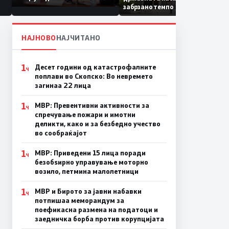
Коридор 8, Македонија
забрзано темпо
станува раскрсница на
Балканот
НАЈНОВО
НАЈЧИТАНО
1
Десет години од катастрофалните
Ч
поплави во Скопско: Во невремето
загинаа 22 лица
1
МВР: Превентивни активности за
Ч
спречување пожари и имотни
деликти, како и за безбедно учество
во сообраќајот
1
МВР: Приведени 15 лица поради
Ч
безобѕирно управување моторно
возило, петмина малолетници
1
МВР и Бирото за јавни набавки
Ч
потпишаа меморандум за
поефикасна размена на податоци и
заедничка борба против корупцијата