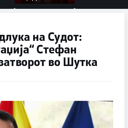
длука на Судот:
аџија“ Стефан
 затворот во Шутка