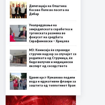
Делегација на Општина
Косово Поле во посета на
Дебар
Унапредување на
земјоделската соработка и
трговската размена во
фокусот на средбата
Серафимовски – Хрицова
МЗ: Комисија ќе спроведе
стручен надзор за случајот со
родилката од Струмица, ќе
биде вклучен и медицински
експерт од соседството
Црвен крст Куманово подели
вода и едукативни флаери за
заштита од топлотниот бран