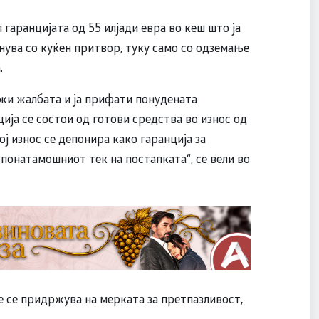
гаранцијата од 55 илјади евра во кеш што ја
нува со куќен притвор, туку само со одземање
.
ажи жалбата и ја прифати понудената
ија се состои од готови средства во износ од
ој износ се депонира како гаранција за
понатамошниот тек на постапката“, се вели во
 се придржува на мерката за претпазливост,