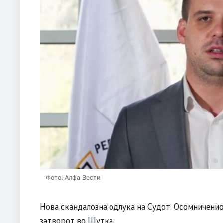
Фото: Алфа Вести
Нова скандалозна одлука на Судот. Осомниченио
затворот во Шутка.