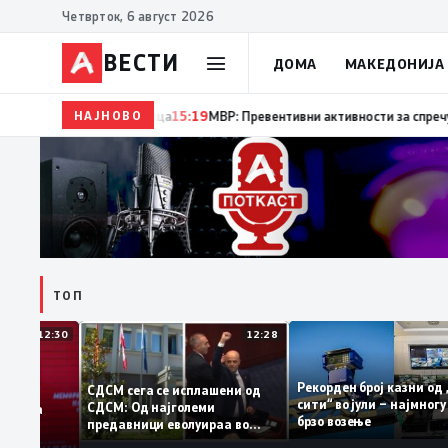
Четврток, 6 август 2026
ВЕСТИ
ДОМА
МАКЕДОНИЈА
НАЈНОВО
15:20
Десет години од катастрофалните поплави во 
ТОП
12:30
12:28
Рекорден број казни
СДСМ сега се исплашени од
сити“ во јули – најм
СДСМ: Од најголеми
атоците на
брзо возење
предавници еволуираа во
мантираат
најголеми патриоти