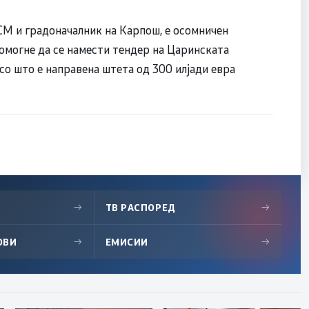
ДСМ и градоначалник на Карпош, е осомничен
помогне да се намести тендер на Царинската
со што е направена штета од 300 илјади евра
→
ТВ РАСПОРЕД
→
ОВИ
→
ЕМИСИИ
→