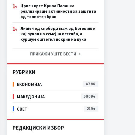
1
Црвен крст Крива Паланка
Ч
реализираше активности за заштита
од топлотен бран
1
Лишен од слобода маж од Боговиње
Ч
кој пукал на семејна веселба, а
куршум оштетил покрив на куќа
ПРИКАЖИ УШТЕ ВЕСТИ →
РУБРИКИ
ЕКОНОМИЈА
4786
МАКЕДОНИЈА
39094
СВЕТ
2194
РЕДАКЦИСКИ ИЗБОР