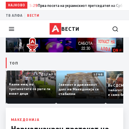
НАЈНОВО
15:29
Прва посета на украинскиот претседател на Србија: Вучи
|
ТВ АЛФА
ВЕСТИ
ВЕСТИ
ТОП
12:50
12:47
12:46
Казни има, но
Јавниот и државниот
Во СДСМ
ии и
тротинетите се уште ги
долг на Македонија се
талогот:
возат деца
стабилни
е само б
ето
копија д
Заев
МАКЕДОНИЈА
Нормализиран протокот на