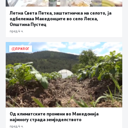
Летна Света Петка, заштитничка на селото, ја
одбележаа Македонците во село Леска,
Општина Пустец
пред 4 ч.
ПРИЛОГ
Од климатските промени во Македонија
најмногу страда земјоделството
пред 4 ч.