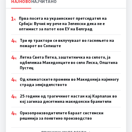
НАЈНОВО
НАЈЧИТАНО
1
Прва посета на украинскиот претседател на
Ч
Србија: Вучиќ му рече на Зеленски дека не е
оптимист за патот кон ЕУ на Белград
4
Три ер трактори се вклучуваат во гаснењето на
Ч
пожарот во Сопиште
4
Летна Света Петка, заштитничка на селото, ја
Ч
одбележаа Македонците во село Леска, Општина
Пустец
4
Од климатските промени во Македонија најмногу
Ч
страда земјоделството
4
25 години од трагичниот настан кај Карпалак во
Ч
кој загинаа десетмина македонски бранители
4
Оризопроизводителите бараат системски
Ч
решенија за поевтино производство