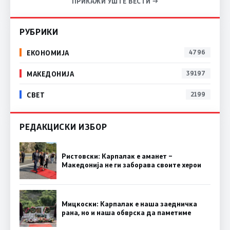
ПРИКАЖИ УШТЕ ВЕСТИ →
РУБРИКИ
ЕКОНОМИЈА
4796
МАКЕДОНИЈА
39197
СВЕТ
2199
РЕДАКЦИСКИ ИЗБОР
Ристовски: Карпалак е аманет –
Македонија не ги заборава своите херои
Мицкоски: Карпалак е наша заедничка
рана, но и наша обврска да паметиме