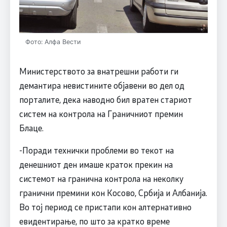
Фото: Алфа Вести
Министерството за внатрешни работи ги
демантира невистините објавени во дел од
порталите, дека наводно бил вратен стариот
систем на контрола на Граничниот премин
Блаце.
-Поради технички проблеми во текот на
денешниот ден имаше краток прекин на
системот на гранична контрола на неколку
гранични премини кон Косово, Србија и Албанија.
Во тој период се пристапи кон алтернативно
евидентирање, по што за кратко време