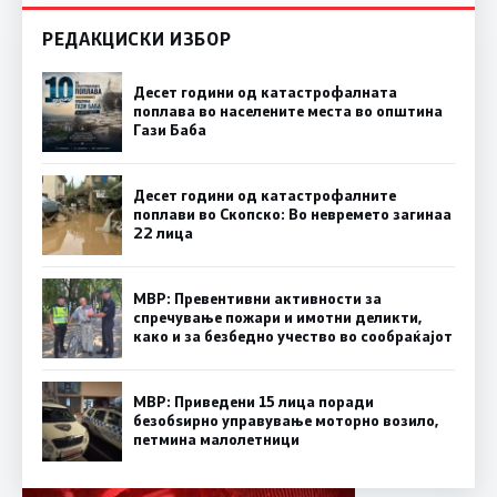
РЕДАКЦИСКИ ИЗБОР
Десет години од катастрофалната
поплава во населените места во општина
Гази Баба
Десет години од катастрофалните
поплави во Скопско: Во невремето загинаа
22 лица
МВР: Превентивни активности за
спречување пожари и имотни деликти,
како и за безбедно учество во сообраќајот
МВР: Приведени 15 лица поради
безобѕирно управување моторно возило,
петмина малолетници