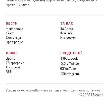
Независни вести од Македонија и светот, дел од медиумската
мрежа ТВ Алфа.
ВЕСТИ
ЗА НАС
Македонија
За Алфа
Свет
Контакт
Економија
Импресум
Прес-релис
ИНФО
СЛЕДЕТЕ НÉ
Време
Facebook
ТВ програма
X / Twitter
Хороскоп
YouTube
RSS
Instagram
Услови на користење
Политика за приватност
Политика за колачиња
© 2026 ТВ Алфа