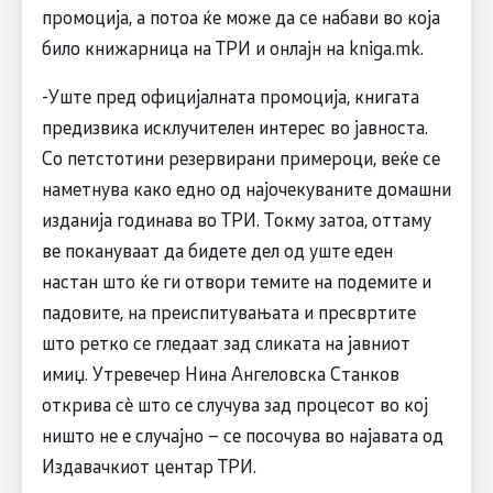
промоција, а потоа ќе може да се набави во која
било книжарница на ТРИ и онлајн на kniga.mk.
-Уште пред официјалната промоција, книгата
предизвика исклучителен интерес во јавноста.
Со петстотини резервирани примероци, веќе се
наметнува како едно од најочекуваните домашни
изданија годинава во ТРИ. Токму затоа, оттаму
ве покануваат да бидете дел од уште еден
настан што ќе ги отвори темите на подемите и
падовите, на преиспитувањата и пресвртите
што ретко се гледаат зад сликата на јавниот
имиџ. Утревечер Нина Ангеловска Станков
открива сè што се случува зад процесот во кој
ништо не е случајно – се посочува во најавата од
Издавачкиот центар ТРИ.