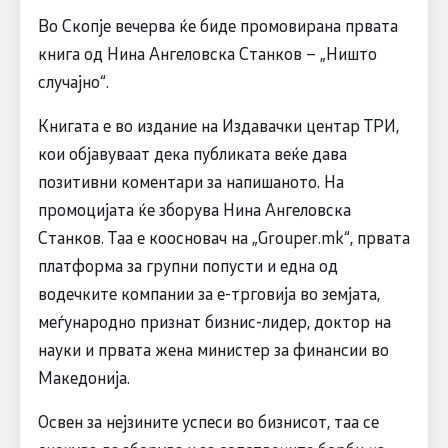
Во Скопје вечерва ќе биде промовирана првата
книга од Нина Ангеловска Станков – „Ништо
случајно“.
Книгата е во издание на Издавачки центар ТРИ,
кои објавуваат дека публиката веќе дава
позитивни коментари за напишаното. На
промоцијата ќе зборува Нина Ангеловска
Станков. Таа е коосновач на „Grouper.mk“, првата
платформа за групни попусти и една од
водечките компании за е-трговија во земјата,
меѓународно признат бизнис-лидер, доктор на
науки и првата жена министер за финансии во
Македонија.
Освен за нејзините успеси во бизнисот, таа се