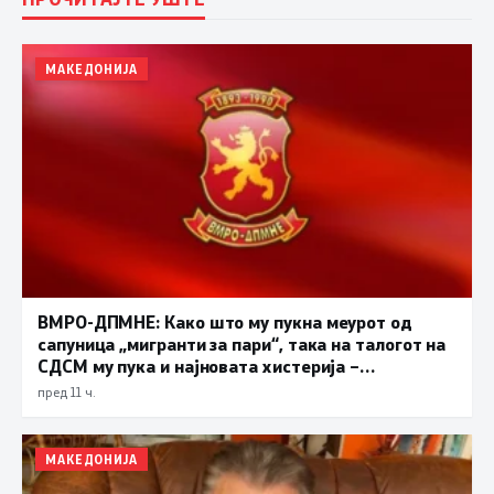
МАКЕДОНИЈА
ВМРО-ДПМНЕ: Како што му пукна меурот од
сапуница „мигранти за пари“, така на талогот на
СДСМ му пука и најновата хистерија –
прифаќање на француски предлог
пред 11 ч.
МАКЕДОНИЈА