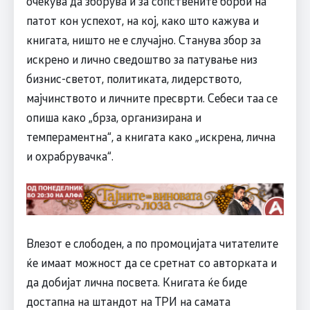
очекува да зборува и за сопствените борби на
патот кон успехот, на кој, како што кажува и
книгата, ништо не е случајно. Станува збор за
искрено и лично сведоштво за патување низ
бизнис-светот, политиката, лидерството,
мајчинството и личните пресврти. Себеси таа се
опиша како „брза, организирана и
темпераментна“, а книгата како „искрена, лична
и охрабрувачка“.
Влезот е слободен, а по промоцијата читателите
ќе имаат можност да се сретнат со авторката и
да добијат лична посвета. Книгата ќе биде
достапна на штандот на ТРИ на самата