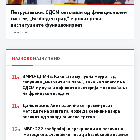
Петрушевски: СДСМ се плаши од функционален
систем, „Безбеден град“ е доказ дека
институциите функционираат
пред 12 ч.
НАЈНОВО
НАЈЧИТАНО
11
ВМРО-ДПМНЕ: Како што му пукна меурот од
Ч
сапуница „мигранти за пари“, така на талогот на
СДСМ му пука и најновата хистерија – прифаќање
на француски предлог
11
Даниловски: Ако правилно се применуваат
Ч
методите на заштита, може да се минимизира
ризикот од западнонилска треска
12
МВР: 222 сообраќајни прекршоци од возачи на
Ч
мотоцикли, 14 лишени поради безобѕирно возење