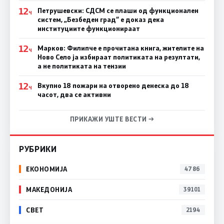
12
Петрушевски: СДСМ се плаши од функционален
Ч
систем, „Безбеден град“ е доказ дека
институциите функционираат
12
Марков: Филипче е прочитана книга, жителите на
Ч
Ново Село ја избираат политиката на резултати,
а не политиката на тензии
12
Вкупно 18 пожари на отворено денеска до 18
Ч
часот, два се активни
ПРИКАЖИ УШТЕ ВЕСТИ →
РУБРИКИ
ЕКОНОМИЈА
4786
МАКЕДОНИЈА
39101
СВЕТ
2194