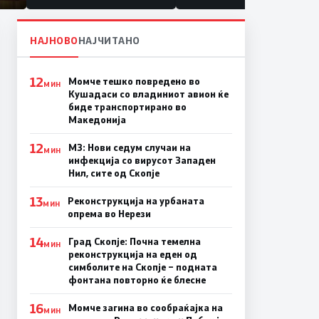
НАЈНОВО
НАЈЧИТАНО
12
Момче тешко повредено во
МИН
Кушадаси со владиниот авион ќе
биде транспортирано во
Македонија
12
МЗ: Нови седум случаи на
МИН
инфекција со вирусот Западен
Нил, сите од Скопје
13
Реконструкција на урбаната
МИН
опрема во Нерези
14
Град Скопје: Почна темелна
МИН
реконструкција на еден од
симболите на Скопје – подната
фонтана повторно ќе блесне
16
Момче загина во сообраќајка на
МИН