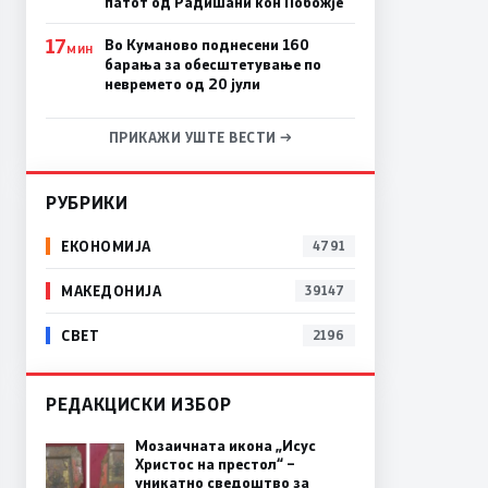
патот од Радишани кон Побожје
17
Во Куманово поднесени 160
МИН
барања за обесштетување по
невремето од 20 јули
ПРИКАЖИ УШТЕ ВЕСТИ →
РУБРИКИ
ЕКОНОМИЈА
4791
МАКЕДОНИЈА
39147
СВЕТ
2196
РЕДАКЦИСКИ ИЗБОР
Мозаичната икона „Исус
Христос на престол“ –
уникатно сведоштво за