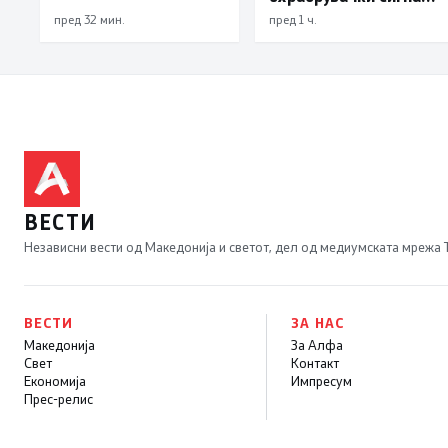
интервентни мерки,
за позитивните
пред 32 мин.
пред 1 ч.
ценовните движења
движења во
се стабилни
економомијата,
инфлацијата го
продолжи трендот на
намалување и во јули
изнесува 2,3 проценти
ВЕСТИ
Независни вести од Македонија и светот, дел од медиумската мрежа
ВЕСТИ
ЗА НАС
Македонија
За Алфа
Свет
Контакт
Економија
Импресум
Прес-релис