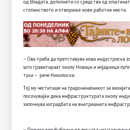
од Владата, дополнети со средства од општината
стопанството и отворање нови работни места.
– Ова треба да претставува нова индустриска зо
што гравитираат околу Новаци и илјадници луѓе 
тука – рече Николоски.
Тој му честиташе на градоначалникот за визијат
посочувајќи дека инфраструктурата околу индуст
започнува изградбата на внатрешната инфрастр
– Првите две фабрики од лесната незагадувачка 