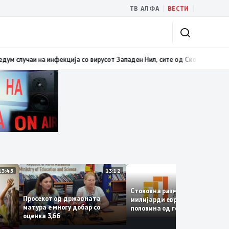
|
|
ТВ АЛФА
ВЕСТИ
учаи на инфекција со вирусот Западен Нил, сите од Скопје
14:40
Реконстр
13:45
13:12
1
Стоковна размена од 10,5
Просекот од државната
милијарди евра во првата
матура е многу добар со
половина од годината –
 се
оценка 3,66
Македонија го зголемува
и ќе
извозот