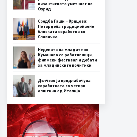
византиската уметност во
Охрид
Средба Гаши – Хрицова:
Потврдена традиционално
блиската соработка со
Словачка
Неделата на младите во
Куманово со работилници,
филмски фестивал и дебати
за младинските политики
Делчево ја продлабочува
соработката со четири
општини од Италија