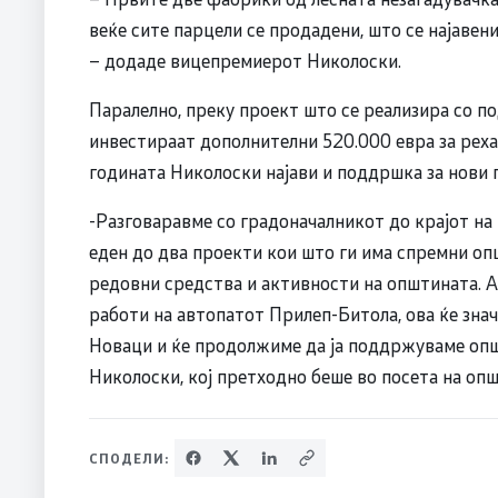
веќе сите парцели се продадени, што се најавен
– додаде вицепремиерот Николоски.
Паралелно, преку проект што се реализира со п
инвестираат дополнителни 520.000 евра за рехаб
годината Николоски најави и поддршка за нови
-Разговаравме со градоначалникот до крајот на
еден до два проекти кои што ги има спремни оп
редовни средства и активности на општината. А
работи на автопатот Прилеп-Битола, ова ќе зна
Новаци и ќе продолжиме да ја поддржуваме опш
Николоски, кој претходно беше во посета на оп
СПОДЕЛИ: