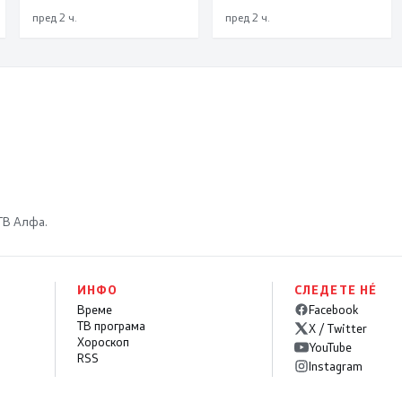
имот
пред 2 ч.
пред 2 ч.
 ТВ Алфа.
ИНФО
СЛЕДЕТЕ НÉ
Време
Facebook
ТВ програма
X / Twitter
Хороскоп
YouTube
RSS
Instagram