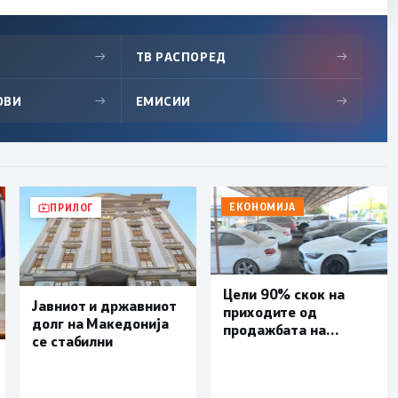
→
ТВ РАСПОРЕД
→
ОВИ
→
ЕМИСИИ
→
ЕКОНОМИЈА
ПРИЛОГ
Цели 90% скок на
Јавниот и државниот
приходите од
долг на Македонија
продажбата на
се стабилни
запленети возила и
недвижнини во
Агенција за одземен