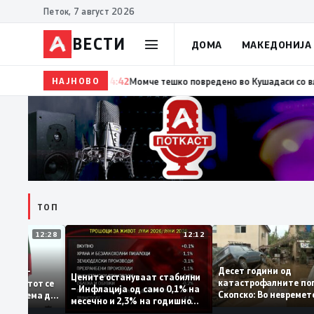
Петок, 7 август 2026
ВЕСТИ
ДОМА
МАКЕДОНИЈА
НАЈНОВО
14:42
Момче тешко повредено во Кушадаси со владинио
ТОП
12:28
12:12
Десет години од
тстапува –
Цените остануваат стабилни
катастрофалните
 идентитетот се
– Инфлација од само 0,1% на
Скопско: Во невр
ија која нема да
месечно и 2,3% на годишно
загинаа 22 лица
ниво