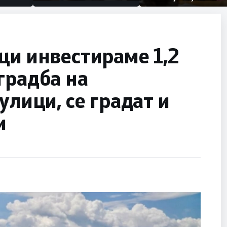
првачиња помалку
половина тунел во слепа
улица, сега имаме целина
ци инвестираме 1,2
градба на
улици, се градат и
и