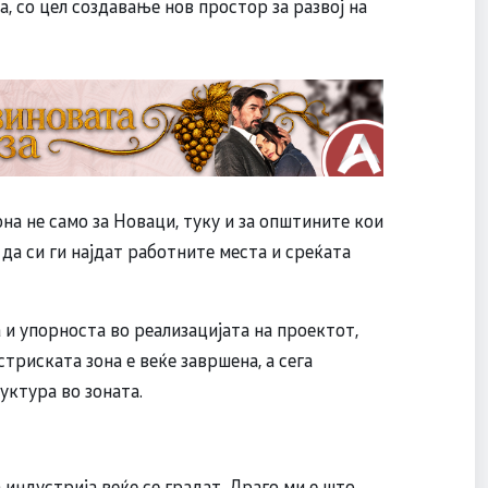
, со цел создавање нов простор за развој на
на не само за Новаци, туку и за општините кои
да си ги најдат работните места и среќата
а и упорноста во реализацијата на проектот,
риската зона е веќе завршена, а сега
уктура во зоната.
индустрија веќе се градат. Драго ми е што