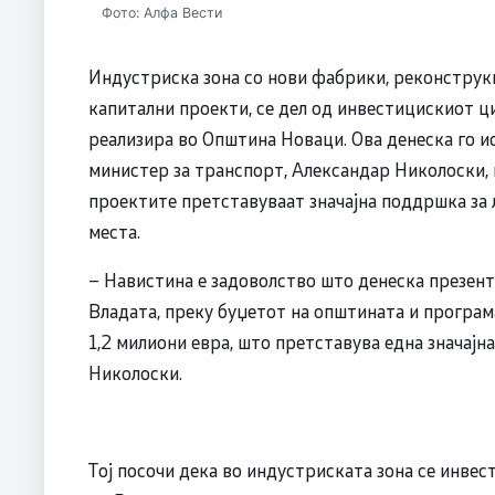
Фото: Алфа Вести
Индустриска зона со нови фабрики, реконструкц
капитални проекти, се дел од инвестицискиот ци
реализира во Општина Новаци. Ова денеска го и
министер за транспорт, Александар Николоски, 
проектите претставуваат значајна поддршка за 
места.
– Навистина е задоволство што денеска презен
Владата, преку буџетот на општината и програм
1,2 милиони евра, што претставува една значајн
Николоски.
Тој посочи дека во индустриската зона се инве