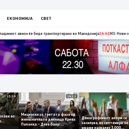
ЕКОНОМИЈА
СВЕТ
т авион ќе биде транспортирано во Македонија
14:41
МЗ: Нови седум сл
15:20
14:12
Мицкоски за третата фаза од
 поплави во
Демографскиот аларм
железничката делница Крива
емето
засилува, во септемвр
Паланка – Деве Баир:
имаме најмалку 3.000
Проектот нема да заврши на