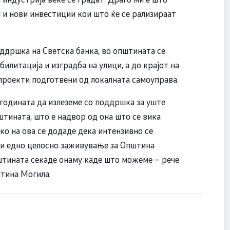
и и нови инвестиции кои што ќе се рализираат
оддршка на Светска банка, во општината се
илитација и изградба на улици, а до крајот на
 проекти подготвени од локалната самоуправа.
 годината да излеземе со поддршка за уште
штината, што е надвор од она што се вика
ко на ова се додаде дека интензивно се
чи едно целосно заживување за Општина
тината секаде онаму каде што можеме – рече
штина Могила.