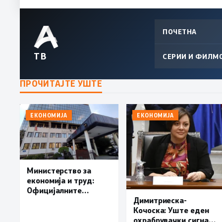
ПОЧЕТНА
ТВ
СЕРИИ И ФИЛМ
ПРОЧИТАЈТЕ УШТЕ
ЕКОНОМИЈА
ЕКОНОМИЈА
Министерство за
економија и труд:
Официјалните
показатели не
Димитриеска-
упатуваат на потреба
Кочоска: Уште еден
од воведување нови
охрабрувачки сигнал