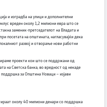
ија и изградба на улици и дополнителни
клус вреден околу 1,2 милиони евра што се
стакна заменик-претседателот на Владата и
при посетата на општината, нагласувајќи дека
локалниот развој и отворање нови работни
тираме проекти кои што се поддржани од
ата на Светска банка, во вредност од некаде
а поддршка за Општина Новаци – изјави
стираат околу 40 милиони денари со поддршка