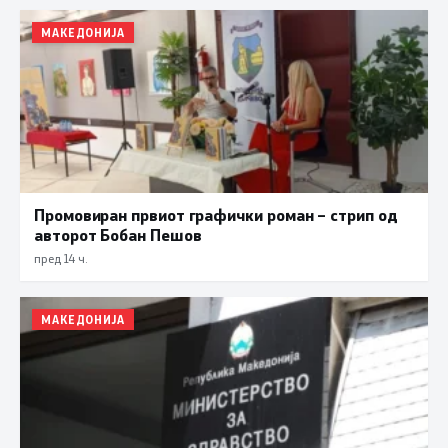
МАКЕДОНИЈА
Промовиран првиот графички роман – стрип од
авторот Бобан Пешов
пред 14 ч.
МАКЕДОНИЈА