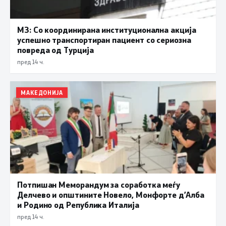
МЗ: Со координирана институционална акција
успешно транспортиран пациент со сериозна
повреда од Турција
пред 14 ч.
МАКЕДОНИЈА
Потпишан Меморандум за соработка меѓу
Делчево и општините Новело, Монфорте д’Алба
и Родино од Република Италија
пред 14 ч.