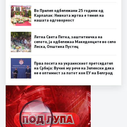
Во Прилеп одбележани 25 години од
Карпалак: Нивната жртва е темел на
нашата одговорност
Летна Света Петка, заштитничка на
селото, ја одбележаа Македонците во село
Леска, Општина Пустец
Прва посета на украинскиот претседател
на Србија: Вучиќ му рече на Зеленски дека
не е оптимист за патот кон ЕУ на Белград