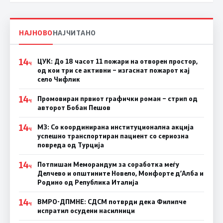
НАЈНОВО
НАЈЧИТАНО
14
ЦУК: До 18 часот 11 пожари на отворен простор,
Ч
од кои три се активни – изгаснат пожарот кај
село Чифлик
14
Промовиран првиот графички роман – стрип од
Ч
авторот Бобан Пешов
14
МЗ: Со координирана институционална акција
Ч
успешно транспортиран пациент со сериозна
повреда од Турција
14
Потпишан Меморандум за соработка меѓу
Ч
Делчево и општините Новело, Монфорте д’Алба и
Родино од Република Италија
14
ВМРО-ДПМНЕ: СДСM потврди дека Филипче
Ч
испратил осудени насилници