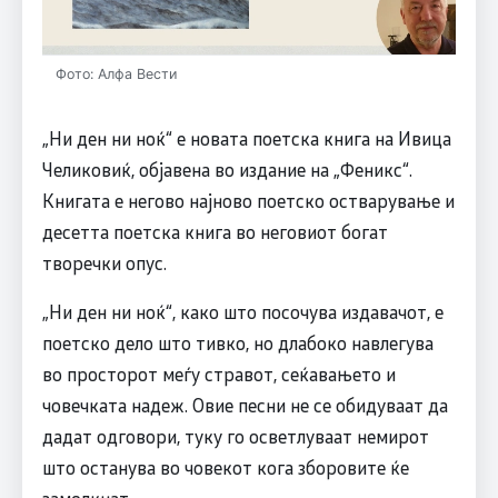
Фото: Алфа Вести
„Ни ден ни ноќ“ е новата поетска книга на Ивица
Челиковиќ, објавена во издание на „Феникс“.
Книгата е негово најново поетско остварување и
десетта поетска книга во неговиот богат
творечки опус.
„Ни ден ни ноќ“, како што посочува издавачот, е
поетско дело што тивко, но длабоко навлегува
во просторот меѓу стравот, сеќавањето и
човечката надеж. Овие песни не се обидуваат да
дадат одговори, туку го осветлуваат немирот
што останува во човекот кога зборовите ќе