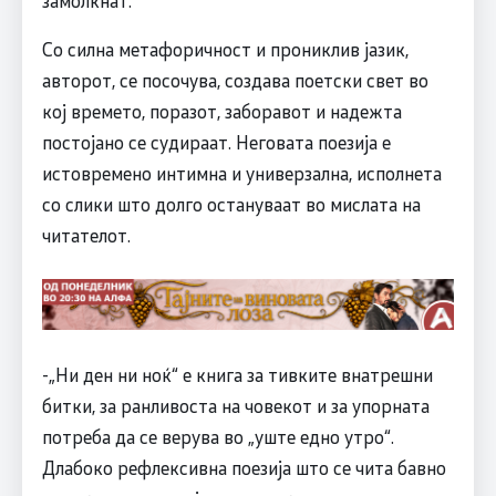
замолкнат.
Со силна метафоричност и прониклив јазик,
авторот, се посочува, создава поетски свет во
кој времето, поразот, заборавот и надежта
постојано се судираат. Неговата поезија е
истовремено интимна и универзална, исполнета
со слики што долго остануваат во мислата на
читателот.
-„Ни ден ни ноќ“ е книга за тивките внатрешни
битки, за ранливоста на човекот и за упорната
потреба да се верува во „уште едно утро“.
Длабоко рефлексивна поезија што се чита бавно