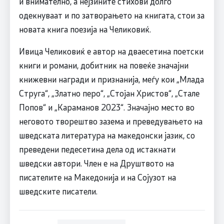
и внимателно, а нејзините стихови долго
одекнуваат и по затворањето на книгата, стои за
новата книга поезија на Челиковиќ.
Ивица Челиковиќ е автор на дваесетина поетски
книги и романи, добитник на повеќе значајни
книжевни награди и признанија, меѓу кои „Млада
Струга“, „Златно перо“, „Стојан Христов“, „Стале
Попов“ и „Караманов 2023“. Значајно место во
неговото творештво зазема и преведувањето на
шведската литература на македонски јазик, со
преведени педесетина дела од истакнати
шведски автори. Член е на Друштвото на
писателите на Македонија и на Сојузот на
шведските писатели.