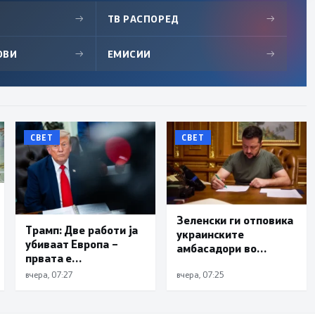
→
ТВ РАСПОРЕД
→
ОВИ
→
ЕМИСИИ
→
СВЕТ
СВЕТ
Зеленски ги отповика
Трамп: Две работи ја
украинските
убиваат Европа –
амбасадори во
првата е
Албанија, Хрватска и
имиграцијата,
Црна Гора
вчера, 07:27
вчера, 07:25
втората е енергијата