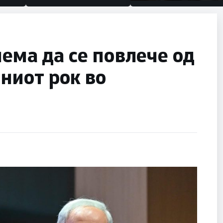
половина тунел во слепа
улица, сега имаме целин
нема да се повлече од
ниот рок во