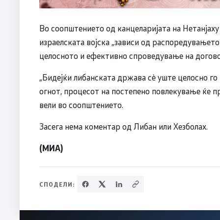
Во соопштението од канцеларијата на Нетанјаху
израелската војска „зависи од распоредувањето 
целосното и ефективно спроведување на догово
„Бидејќи либанската држава сè уште целосно го
огнот, процесот на постепено повлекување ќе п
вели во соопштението.
Засега нема коментар од Либан или Хезболах.
(МИА)
СПОДЕЛИ: