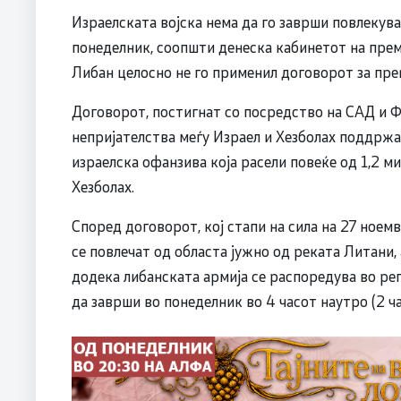
Израелската војска нема да го заврши повлекув
понеделник, соопшти денеска кабинетот на прем
Либан целосно не го применил договорот за прек
Договорот, постигнат со посредство на САД и Фр
непријателства меѓу Израел и Хезболах поддржа
израелска офанзива која расели повеќе од 1,2 ми
Хезболах.
Според договорот, кој стапи на сила на 27 ноем
се повлечат од областа јужно од реката Литани,
додека либанската армија се распоредува во рег
да заврши во понеделник во 4 часот наутро (2 ча