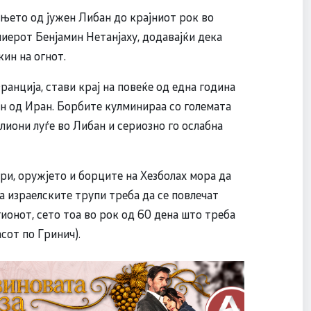
ањето од јужен Либан до крајниот рок во
иерот Бенјамин Нетанјаху, додавајќи дека
ин на огнот.
анција, стави крај на повеќе од една година
н од Иран. Борбите кулминираа со големата
лиони луѓе во Либан и сериозно го ослабна
ври, оружјето и борците на Хезболах мора да
 а израелските трупи треба да се повлечат
ионот, сето тоа во рок од 60 дена што треба
сот по Гринич).