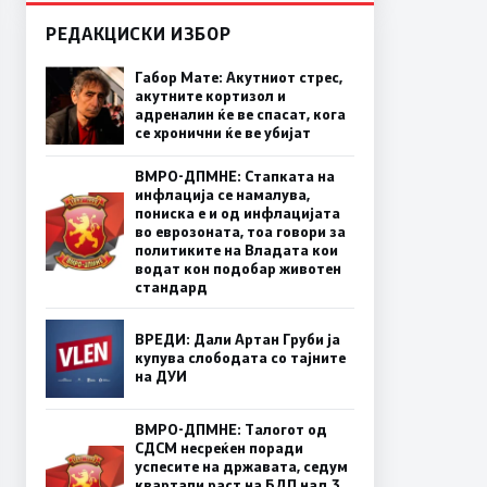
РЕДАКЦИСКИ ИЗБОР
Габор Мате: Акутниот стрес,
акутните кортизол и
адреналин ќе ве спасат, кога
се хронични ќе ве убијат
ВМРО-ДПМНЕ: Стапката на
инфлација се намалува,
пониска е и од инфлацијата
во еврозоната, тоа говори за
политиките на Владата кои
водат кон подобар животен
стандард
ВРЕДИ: Дали Артан Груби ја
купува слободата со тајните
на ДУИ
ВМРО-ДПМНЕ: Талогот од
СДСМ несреќен поради
успесите на државата, седум
квартали раст на БДП над 3