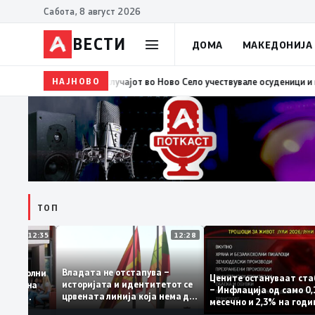
Сабота, 8 август 2026
ВЕСТИ
ДОМА
МАКЕДОНИЈА
НАЈНОВО
10:37
ВМРО-ДПМНЕ: „Детето“ како што вели Филипче
ТОП
12:35
12:28
Владата не отстапува –
 се задоволни
Цените остануваат 
историјата и идентитетот се
учениците на
– Инфлација од сам
црвената линија која нема да
ржавната
месечно и 2,3% на 
се погази
ниво