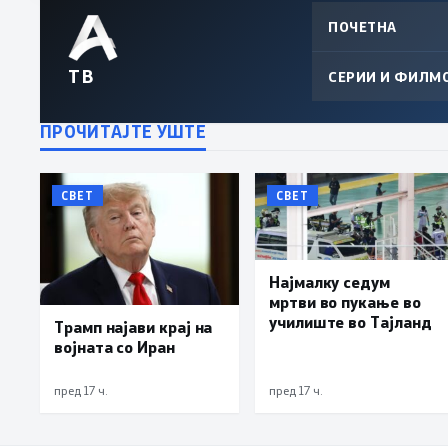
ПОЧЕТНА
ТВ
СЕРИИ И ФИЛМ
ПРОЧИТАЈТЕ УШТЕ
СВЕТ
СВЕТ
Најмалку седум
мртви во пукање во
училиште во Тајланд
Трамп најави крај на
војната со Иран
пред 17 ч.
пред 17 ч.