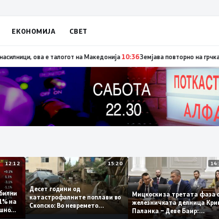
ЕКОНОМИЈА
СВЕТ
, денес со изјавата призна дека во случајот во Ново Село учествувале 
12:12
15:20
Десет години од
стабилни
Мицкоски за третата фа
катастрофалните поплави во
о 0,1% на
железничката делница 
Скопско: Во невремето
годишно
Паланка – Деве Баир:
загинаа 22 лица
Проектот нема да заврш