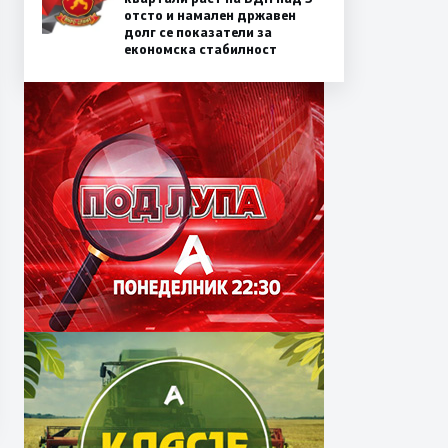
отсто и намален државен
долг се показатели за
економска стабилност