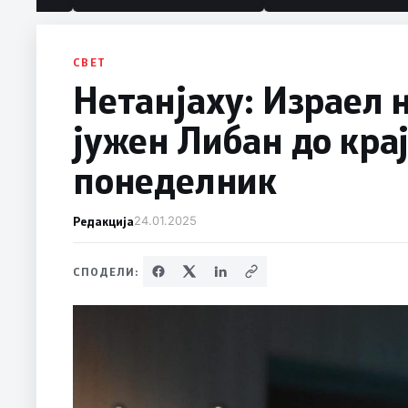
СВЕТ
Нетанјаху: Израел 
јужен Либан до крај
понеделник
Редакција
24.01.2025
СПОДЕЛИ: