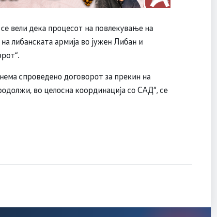
 се вели дека процесот на повлекување на
на либанската армија во јужен Либан и
рот“.
 нема спроведено договорот за прекин на
родолжи, во целосна координација со САД“, се