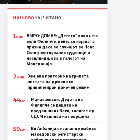
првачиња помалку
а
НАЈНОВО
НАЈЧИТАНО
1
ВМРО-ДПМНЕ: „Детето“ како што
МИН
вели Филипче, денес со изјавата
призна дека во случајот во Ново
Село учествувале осуденици и
насилници, ова е талогот на
Македонија
2
Земјава повторно на грчката
МИН
листата на држави со
привилегиран даночен режим
44
Манасиевски: Децата на
МИН
Филипче се децата на
предавникот Заев, талогот од
СДСМ исплива на површина
59
Во Албанија се запали комбе со
МИН
македонски регистарски
таблички кое превезувало