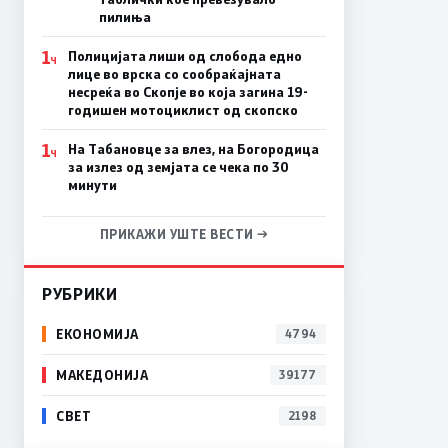
пилиња
1
Полицијата лиши од слобода едно
Ч
лице во врска со сообраќајната
несреќа во Скопје во која загина 19-
годишен мотоциклист од скопско
1
На Табановце за влез, на Богородица
Ч
за излез од земјата се чека по 30
минути
ПРИКАЖИ УШТЕ ВЕСТИ →
РУБРИКИ
ЕКОНОМИЈА
4794
МАКЕДОНИЈА
39177
СВЕТ
2198