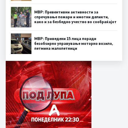
МВР: Превентивни активности за
спречување пожари и имотни деликти,
како и за безбедно учество во сообраќајот
МВР: Приведени 15 лица поради
безобѕирно управување моторно возило,
петмина малолетници