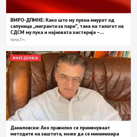
ВМРО-ДПМНЕ: Како што му пукна меурот од
сапуница „мигранти за пари“, така на талогот на
СДСМ му пука и најновата хистерија –
прифаќање на француски предлог
пред 3 ч.
МАКЕДОНИЈА
Даниловски: Ако правилно се применуваат
методите на заштита, може да се минимизира