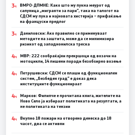
3
ВМРО-ДПМНЕ: Како што му пукна меурот од
Ч
сапуница „мигранти за пари“, така на талогот на
СДСМ му пука и најновата хистерија – прифаќање
на француски предлог
3
Даниловски: Ако правилно се применуваат
Ч
методите на заштита, може да се минимизира
ризикот од западнонилска треска
4
МВР: 222 сообраќајни прекршоци од возачи на
Ч
мотоцикли, 14 лишени поради безобѕирно возење
4
Петрушевски: СДСМ се плаши од функционален
Ч
систем, „Безбеден град“ е доказ дека
институциите функционираат
4
Марков: Филипче е прочитана книга, жителите на
Ч
Ново Село ја избираат политиката на резултати, а
не политиката на тензии
4
Вкупно 18 пожари на отворено денеска до 18
Ч
часот, два се активни