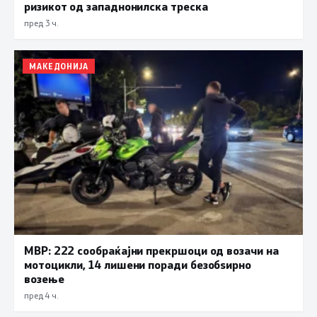
ризикот од западнонилска треска
пред 3 ч.
МАКЕДОНИЈА
МВР: 222 сообраќајни прекршоци од возачи на
мотоцикли, 14 лишени поради безобѕирно
возење
пред 4 ч.