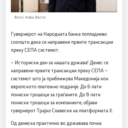
Фото: Алфа Вести
Гувернерот на Народната банка попладнево
соопшти дека се направени првите трансакции
преку СЕПА системот.
– Историски ден за нашата држава! Денес се
направени првите трансакции преку СЕПА –
системот што ја приближува Македонија кон
европското платежно подрачје. До 6 пати
пониски трошоци за граѓаните. До 8 пати
пониски трошоци за компаниите, објави
гувернерот Трајко Славески на платформата Х.
Од денеска практично во државава почна