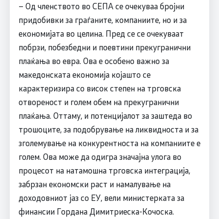
– Од членството во СЕПА се очекуваа бројни
придобивки за граѓаните, компаниите, но и за
економијата во целина. Пред се се очекуваат
побрзи, побезбедни и поевтини прекугранични
плаќања во евра. Ова е особено важно за
македонската економија којашто се
карактеризира со висок степен на трговска
отвореност и голем обем на прекугранични
плаќања. Оттаму, и потенцијалот за заштеда во
трошоците, за подобрување на ликвидноста и за
зголемување на конкурентноста на компаниите е
голем. Ова може да одигра значајна улога во
процесот на натамошна трговска интеграција,
забрзан економски раст и намалување на
доходовниот јаз со ЕУ, вели министерката за
финансии Гордана Димитриеска-Кочоска.