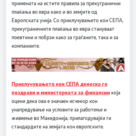
примената на истите правила за прекугранични
плаќања во евра како и во земјите од
Европската унија. Со приклучувањето кон СЕПА,
прекуграничните плаќања во евра стануваат
поевтини и побрзи како за граѓаните, така и за
компаниите.
Приклучувањето кон СЕПА денеска го
поздрави и министерката за финансии
која
оцени дека ова е значаен исчекор кон
унапредување на условите за работење и
живеење во Македонија, прилагодувајќи ги
стандардите на земјата кон европските.