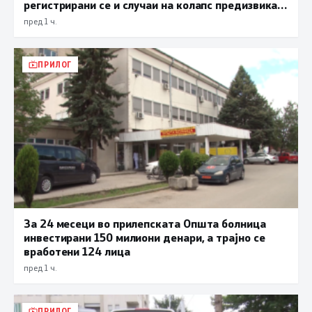
регистрирани се и случаи на колапс предизвикан
од високите температури
пред 1 ч.
ПРИЛОГ
За 24 месеци во прилепската Општа болница
инвестирани 150 милиони денари, а трајно се
вработени 124 лица
пред 1 ч.
ПРИЛОГ