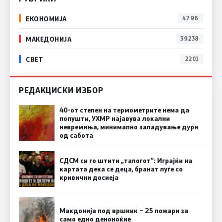
ЕКОНОМИЈА
4796
МАКЕДОНИЈА
39238
СВЕТ
2201
РЕДАКЦИСКИ ИЗБОР
40-от степен на термометрите нема да
попушти, УХМР најавува локални
невремиња, минимално заладување дури
од сабота
СДСМ си го штити „талогот“: Играјќи на
картата дека се деца, бранат луѓе со
кривични досиеја
Макдонија под вршник – 25 пожари за
само едно деноноќие