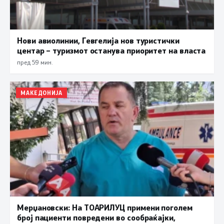
Нови авиолинии, Гевгелија нов туристички
центар – туризмот останува приоритет на власта
пред 59 мин.
МАКЕДОНИЈА
Мерџановски: На ТОАРИЛУЦ примени поголем
број пациенти повредени во сообраќајки,