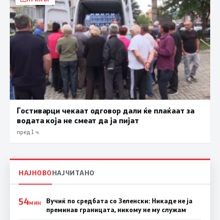
Гостиварци чекаат одговор дали ќе плаќаат за
водата која не смеат да ја пијат
пред 1 ч.
НАЈНОВО
НАЈЧИТАНО
54
Вучиќ по средбата со Зеленски: Никаде не ја
МИН
преминав границата, никому не му служам