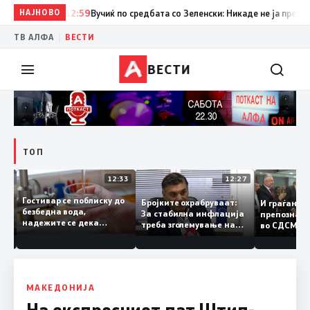
НАЈНОВО
12:59
Вучиќ по средбата со Зеленски: Никаде не ја преминав 
|
ТВ АЛФА
ВЕСТИ
ВЕСТИ
ТОП
12:49
12:33
12:27
Гостивар се поблиску до
ите
Бројките охрабруваат:
И граѓан
безбедна вода,
За стабилна инфлација
препозна
надежите се дека
но
треба зголемување на
во СДСМ:
следната недела ќе
домашното
добар не
може да се пие и готви
производство
треба се
политик
МАКЕДОНИЈА
На експресниот пат Штип-