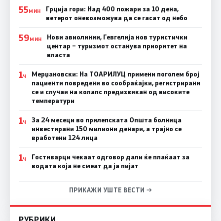
55
Грција гори: Над 400 пожари за 10 дена,
МИН
ветерот оневозможува да се гасат од небо
59
Нови авиолинии, Гевгелија нов туристички
МИН
центар – туризмот останува приоритет на
власта
1
Мерџановски: На ТОАРИЛУЦ примени поголем број
Ч
пациенти повредени во сообраќајки, регистрирани
се и случаи на колапс предизвикан од високите
температури
1
За 24 месеци во прилепската Општа болница
Ч
инвестирани 150 милиони денари, а трајно се
вработени 124 лица
1
Гостиварци чекаат одговор дали ќе плаќаат за
Ч
водата која не смеат да ја пијат
ПРИКАЖИ УШТЕ ВЕСТИ →
РУБРИКИ