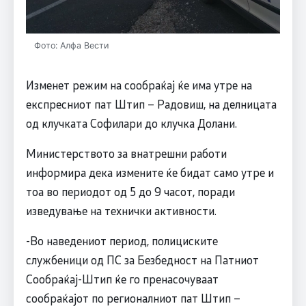
Фото: Алфа Вести
Изменет режим на сообраќај ќе има утре на
експресниот пат Штип – Радовиш, на делницата
од клучката Софилари до клучка Долани.
Министерството за внатрешни работи
информира дека измените ќе бидат само утре и
тоа во периодот од 5 до 9 часот, поради
изведување на технички активности.
-Во наведениот период, полициските
службеници од ПС за Безбедност на Патниот
Сообраќај-Штип ќе го пренасочуваат
сообраќајот по регионалниот пат Штип –