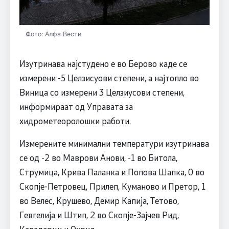
Фото: Алфа Вести
Изутринава најстудено е во Берово каде се
измерени -5 Целзисуови степени, а најтопло во
Виница со измерени 3 Целзиусови степени,
информираат од Управата за
хидрометеоролошки работи.
Измерените минимални температури изутринава
се од -2 во Mаврови Анови, -1 во Битола,
Струмица, Крива Паланка и Попова Шапка, 0 во
Скопје-Петровец, Прилеп, Куманово и Претор, 1
во Велес, Kрушево, Демир Капија, Тетово,
Гевгелија и Штип, 2 во Скопје-Зајчев Рид,