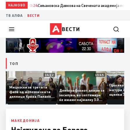
НАЈНОВО
20:24
Сиљановска Давкова на Свечената академија по повод 
|
ТВ АЛФА
ВЕСТИ
ВЕСТИ
ТОП
15:20
14:12
13:45
Просеко
Мицкоски за третата
матура е
Демографскиот аларм се
фаза од железничката
: Во
оценка 3
засилува, во септември
делница Крива Паланка
 22
ќе имаме најмалку 3.000
– Деве Баир: Проектот
првачиња помалку
нема да заврши на
половина тунел во слепа
улица, сега имаме
целина
МАКЕДОНИЈА
Најстудено во Берово,