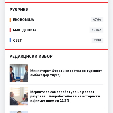
РУБРИКИ
ЕКОНОМИЈА
4794
МАКЕДОНИЈА
39162
СВЕТ
2198
РЕДАКЦИСКИ ИЗБОР
Министерот Ферати се сретна со турскиот
амбасадор Улусој
Мерките за самовработување даваат
резултат – невработеноста на историски
најниско ниво од 11,3%