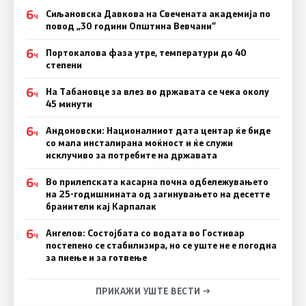
6
Сиљановска Давкова на Свечената академија по
Ч
повод „30 години Општина Вевчани“
6
Портокалова фаза утре, температури до 40
Ч
степени
6
На Табановце за влез во државата се чека околу
Ч
45 минути
6
Андоновски: Националниот дата центар ќе биде
Ч
со мала инсталирана моќност и ќе служи
исклучиво за потребите на државата
6
Во прилепската касарна почна одбележувањето
Ч
на 25-годишнината од загинувањето на десетте
бранители кај Карпалак
6
Ангелов: Состојбата со водата во Гостивар
Ч
постепено се стабилизира, но се уште не е погодна
за пиење и за готвење
ПРИКАЖИ УШТЕ ВЕСТИ →