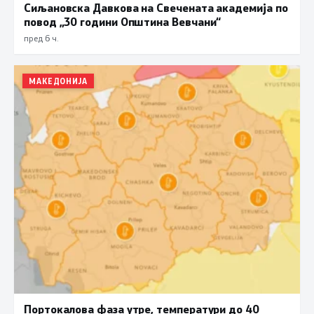
Сиљановска Давкова на Свечената академија по
повод „30 години Општина Вевчани“
пред 6 ч.
МАКЕДОНИЈА
Портокалова фаза утре, температури до 40