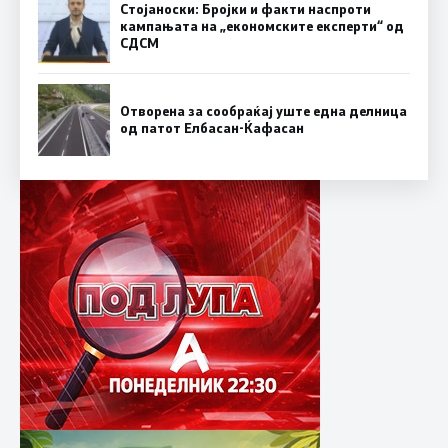
Стојаноски: Бројки и факти наспроти
кампањата на „економските експерти“ од
СДСM
Отворена за сообраќај уште една делница
од патот Елбасан-Ќафасан