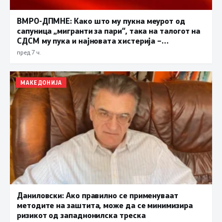
ВМРО-ДПМНЕ: Како што му пукна меурот од
сапуница „мигранти за пари“, така на талогот на
СДСМ му пука и најновата хистерија –
прифаќање на француски предлог
пред 7 ч.
МАКЕДОНИЈА
Даниловски: Ако правилно се применуваат
методите на заштита, може да се минимизира
ризикот од западнонилска треска