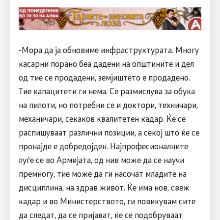
-Мора да ја обновиме инфраструктурата. Многу
касарни порано беа дадени на општините и дел
од тие се продадени, земјиштето е продадено.
Тие капацитети ги нема. Се размислува за обука
на пилоти, но потребни се и доктори, техничари,
механичари, секаков квалитетен кадар. Ќе се
распишуваат различни позиции, а секој што ќе се
пронајде е добредојден. Најпрофесионалните
луѓе се во Армијата, од нив може да се научи
премногу, тие може да ги насочат младите на
дисциплина, на здрав живот. Ќе има нов, свеж
кадар и во Министерството, ги повикувам сите
да следат, да се пријават, ќе се подобруваат