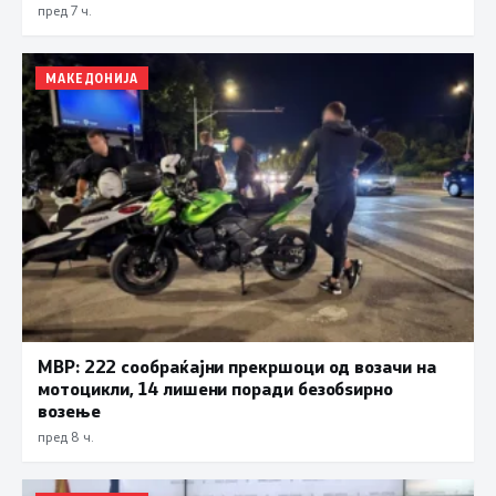
пред 7 ч.
МАКЕДОНИЈА
МВР: 222 сообраќајни прекршоци од возачи на
мотоцикли, 14 лишени поради безобѕирно
возење
пред 8 ч.