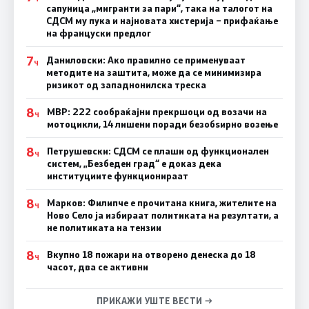
сапуница „мигранти за пари“, така на талогот на
СДСМ му пука и најновата хистерија – прифаќање
на француски предлог
7
Даниловски: Ако правилно се применуваат
Ч
методите на заштита, може да се минимизира
ризикот од западнонилска треска
8
МВР: 222 сообраќајни прекршоци од возачи на
Ч
мотоцикли, 14 лишени поради безобѕирно возење
8
Петрушевски: СДСМ се плаши од функционален
Ч
систем, „Безбеден град“ е доказ дека
институциите функционираат
8
Марков: Филипче е прочитана книга, жителите на
Ч
Ново Село ја избираат политиката на резултати, а
не политиката на тензии
8
Вкупно 18 пожари на отворено денеска до 18
Ч
часот, два се активни
ПРИКАЖИ УШТЕ ВЕСТИ →