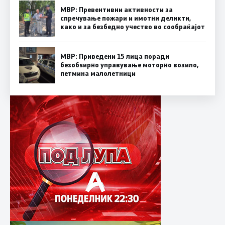
МВР: Превентивни активности за
спречување пожари и имотни деликти,
како и за безбедно учество во сообраќајот
МВР: Приведени 15 лица поради
безобѕирно управување моторно возило,
петмина малолетници