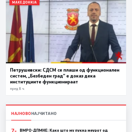
МАКЕДОНИЈА
Петрушевски: СДСМ се плаши од функционален
систем, „Безбеден град“ е доказ дека
институциите функционираат
пред 8 ч.
НАЈНОВО
НАЈЧИТАНО
7
ВМРО-ДПМНЕ: Како што му пукна меурот од
Ч