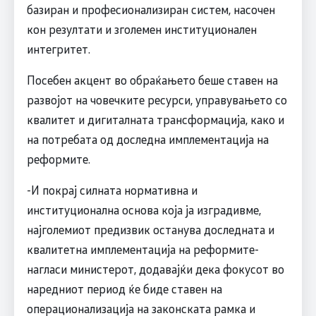
базиран и професионализиран систем, насочен
кон резултати и зголемен институционален
интегритет.
Посебен акцент во обраќањето беше ставен на
развојот на човечките ресурси, управувањето со
квалитет и дигиталната трансформација, како и
на потребата од доследна имплементација на
реформите.
-И покрај силната нормативна и
институционална основа која ја изградивме,
најголемиот предизвик останува доследната и
квалитетна имплементација на реформите-
нагласи министерот, додавајќи дека фокусот во
наредниот период ќе биде ставен на
операционализација на законската рамка и