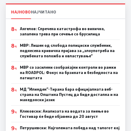
НАЈНОВО
НАЈЧИТАНО
8
Ангелов: Спречена катастрофа во виничко,
Ч
запалена трева при сечење со брусилица
8
МВР: Лишен од слобода полициски службеник,
Ч
поднесена кривична пријава за „злоупотреба на
службената положба и овластување”
8
МВР со засилени сообраќајни контроли во рамки
Ч
на ROADPOL: Фокус на брзината и безбедноста на
патиштата
8
МД “Илинден“-Тирана бара официјалната веб-
Ч
страна на Општина Пустец да биде достапна и на
македонски јазик
9
Клековски: Анализата на водата за пиење во
Ч
Гостивар ќе биде објавена до 20 август
9
Петрушевски: Најголемата победа над талогот кој
Ч