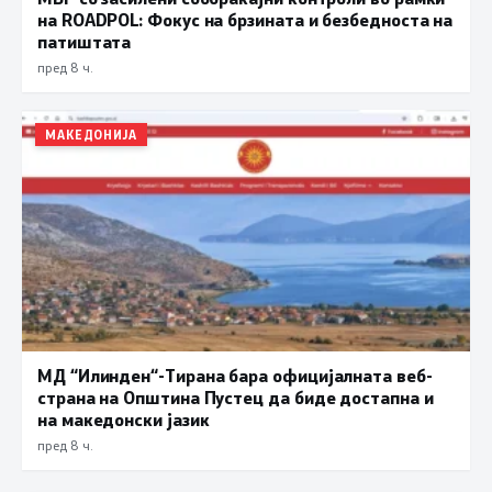
на ROADPOL: Фокус на брзината и безбедноста на
патиштата
пред 8 ч.
МАКЕДОНИЈА
МД “Илинден“-Тирана бара официјалната веб-
страна на Општина Пустец да биде достапна и
на македонски јазик
пред 8 ч.