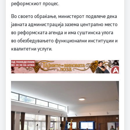
реформскиот процес.
Во своето обраќање, министерот подвлече дека
јавната администрација зазема централно место
во реформската агенда и има суштинска улога
во обезбедувањето функционални институции и
квалитетни услуги.