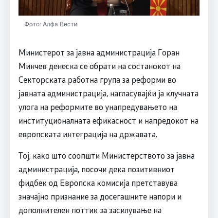
Фото: Алфа Вести
Министерот за јавна администрација Горан
Минчев денеска се обрати на состанокот на
Секторската работна група за реформи во
јавната администрација, нагласувајќи ја клучната
улога на реформите во унапредувањето на
институционалната ефикасност и напредокот на
европската интеграција на државата.
Тој, како што соопшти Министерството за јавна
администрација, посочи дека позитивниот
фидбек од Европска комисија претставува
значајно признание за досегашните напори и
дополнителен поттик за засилување на