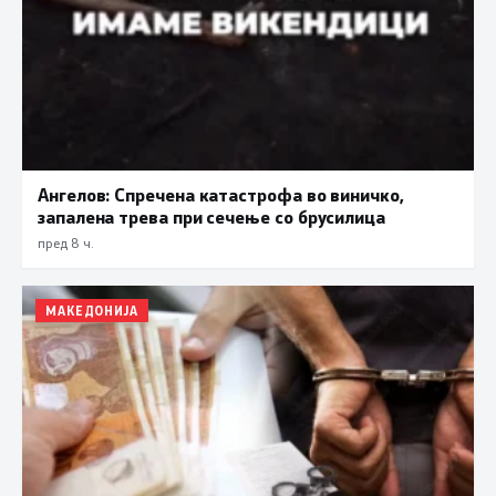
Ангелов: Спречена катастрофа во виничко,
запалена трева при сечење со брусилица
пред 8 ч.
МАКЕДОНИЈА