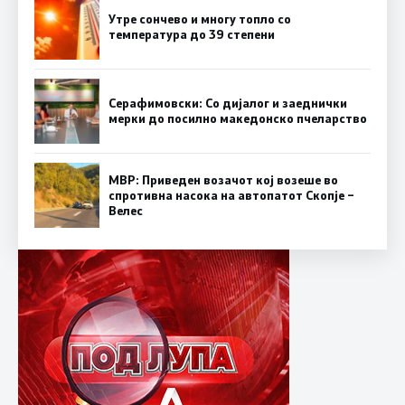
Утре сончево и многу топло со
температура до 39 степени
Серафимовски: Со дијалог и заеднички
мерки до посилно македонско пчеларство
МВР: Приведен возачот кој возеше во
спротивна насока на автопатот Скопје –
Велес