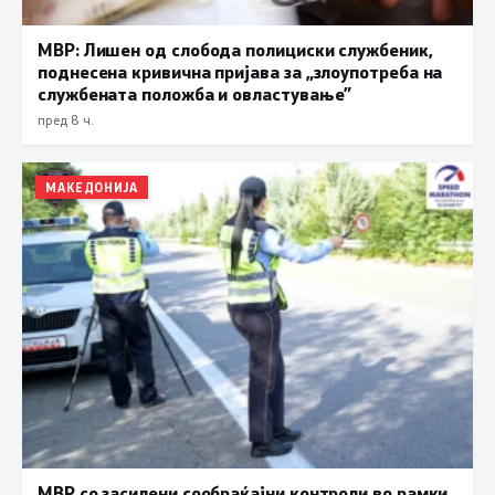
МВР: Лишен од слобода полициски службеник,
поднесена кривична пријава за „злоупотреба на
службената положба и овластување”
пред 8 ч.
МАКЕДОНИЈА
МВР со засилени сообраќајни контроли во рамки