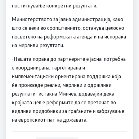
постигнување конкретни резултати.
Министерството за јавна администрација, како
што се вели во соопштението, останува целосно
посветено на реформската агенда и на испорака
на мерливи резултати.
-Нашата порака до партнерите е јасна: потребна
е координирана, таргетирана и
имплементациски ориентирана поддршка која
ќе произведе реални, мерливи и одржливи
резултати- истакна Минчев, додавајќи дека
крајната цел е реформите да се преточат во
видливи придобивки за граѓаните и забрзување
на европскиот пат на државата.