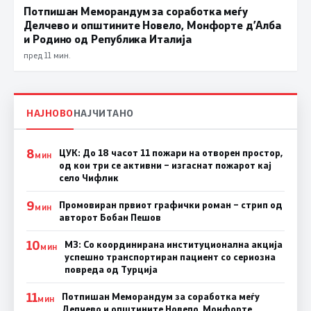
Потпишан Меморандум за соработка меѓу
Делчево и општините Новело, Монфорте д’Алба
и Родино од Република Италија
пред 11 мин.
НАЈНОВО
НАЈЧИТАНО
8
ЦУК: До 18 часот 11 пожари на отворен простор,
МИН
од кои три се активни – изгаснат пожарот кај
село Чифлик
9
Промовиран првиот графички роман – стрип од
МИН
авторот Бобан Пешов
10
МЗ: Со координирана институционална акција
МИН
успешно транспортиран пациент со сериозна
повреда од Турција
11
Потпишан Меморандум за соработка меѓу
МИН
Делчево и општините Новело, Монфорте