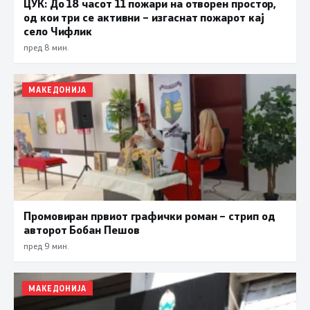
ЦУК: До 18 часот 11 пожари на отворен простор,
од кои три се активни – изгаснат пожарот кај
село Чифлик
пред 8 мин.
МАКЕДОНИЈА
Промовиран првиот графички роман – стрип од
авторот Бобан Пешов
пред 9 мин.
МАКЕДОНИЈА