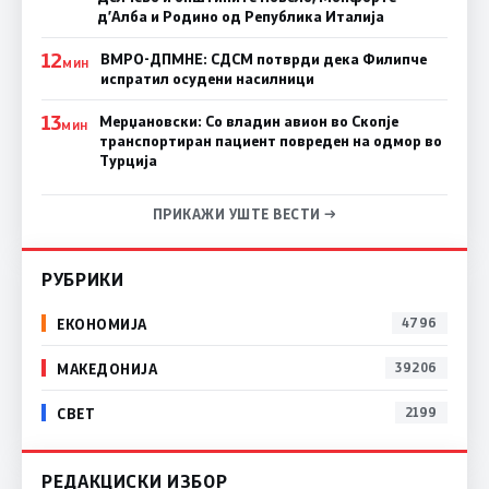
д’Алба и Родино од Република Италија
12
ВМРО-ДПМНЕ: СДСM потврди дека Филипче
МИН
испратил осудени насилници
13
Мерџановски: Со владин авион во Скопје
МИН
транспортиран пациент повреден на одмор во
Турција
ПРИКАЖИ УШТЕ ВЕСТИ →
РУБРИКИ
ЕКОНОМИЈА
4796
МАКЕДОНИЈА
39206
СВЕТ
2199
РЕДАКЦИСКИ ИЗБОР