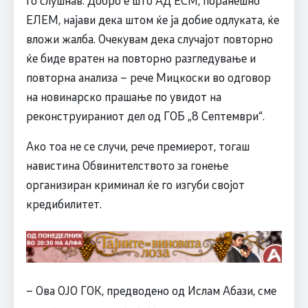
ЕЛЕМ, најави дека штом ќе ја добие одлуката, ќе
вложи жалба. Очекувам дека случајот повторно
ќе биде вратен на повторно разгледување и
повторна анализа – рече Мицкоски во одговор
на новинарско прашање по увидот на
реконструираниот дел од ГОБ „8 Септември“.
Ако тоа не се случи, рече премиерот, тогаш
навистина Обвинителството за гонење
организиран криминал ќе го изгуби својот
кредибилитет.
– Ова ОЈО ГОК, предводено од Ислам Абази, сме