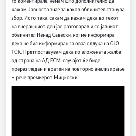
го коментирале, немам што дополнително да
кажам. Јавноста знае за каков обвинител станува
збор. Исто така, сакам да кажам дека во текот
на вчерашниот ден јас разговарав и со јавниот
обвинител Ненад Савески, кој ме информира
дека не бил информиран за оваа одлука на ОЈО
ГОК. Претпоставувам дека по вложената жалба
од страна на АД ЕСМ, случајот ќе биде
преразгледан и вратен на повторно анализирање
– рече премиерот Мицкоски.