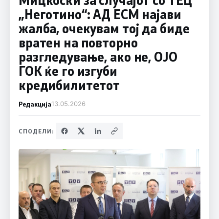
„Неготино“: АД ЕСМ најави
жалба, очекувам тој да биде
вратен на повторно
разгледување, ако не, ОЈО
ГОК ќе го изгуби
кредибилитетот
Редакција
13.05.2026
СПОДЕЛИ: