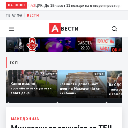
НАЈНОВО
17:42
ЦУК: До 18 часот 11 пожари на отворен простор, од кои 
|
ТВ АЛФА
ВЕСТИ
ВЕСТИ
ТОП
12:50
12:47
12:46
Казни има, но
Јавниот и државниот
Во СДСМ
дии и
тротинетите се уште ги
долг на Македонија се
талогот
возат деца
стабилни
е само 
ието
копија 
Заев
МАКЕДОНИЈА
Мицкоски за случајот со ТЕЦ