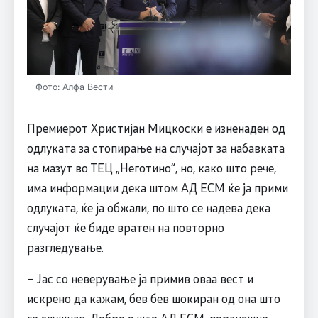
Фото: Алфа Вести
Премиерот Христијан Мицкоски е изненаден од
одлуката за стопирање на случајот за набавката
на мазут во ТЕЦ „Неготино“, но, како што рече,
има информации дека штом АД ЕСМ ќе ја прими
одлуката, ќе ја обжали, по што се надева дека
случајот ќе биде вратен на повторно
разгледување.
– Јас со неверување ја примив оваа вест и
искрено да кажам, бев бев шокиран од она што
го слушнав. Добро е што АД ЕСМ, поранешно