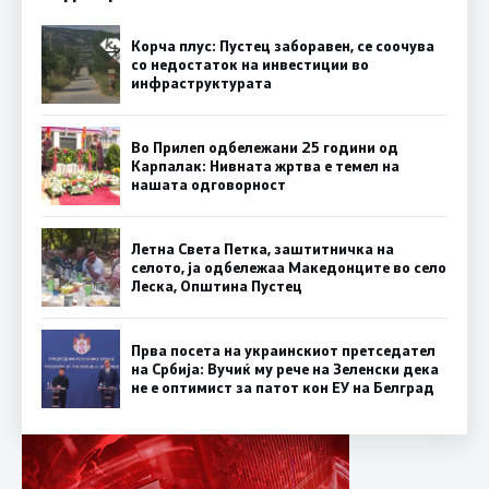
Корча плус: Пустец заборавен, се соочува
со недостаток на инвестиции во
инфраструктурата
Во Прилеп одбележани 25 години од
Карпалак: Нивната жртва е темел на
нашата одговорност
Летна Света Петка, заштитничка на
селото, ја одбележаа Македонците во село
Леска, Општина Пустец
Прва посета на украинскиот претседател
на Србија: Вучиќ му рече на Зеленски дека
не е оптимист за патот кон ЕУ на Белград