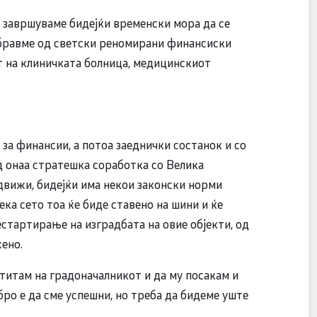
а завршуваме бидејќи временски мора да се
собравме од светски реномирани финансиски
 на клиничката болница, медицинскиот
за финансии, а потоа заеднички состанок и со
д онаа стратешка соработка со Велика
 движи, бидејќи има некои законски норми
ка сето тоа ќе биде ставено на шини и ќе
стартирање на изградбата на овие објекти, од
ено.
ститам на градоначалникот и да му посакам и
бро е да сме успешни, но треба да бидеме уште