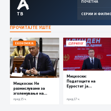
ПОЧЕТНА
ТВ
СЕРИИ И ФИЛМ
ПРОЧИТАЈТЕ УШТЕ
ЕКОНОМИЈА
ПРИЛОГ
Мицкоски:
Податоците на
Мицкоски: Не
Еуростат ја
размислуваме за
демантираат
зголемување на
опозицијата
цената на
пред 15 ч.
пред 17 ч.
електричната
енергија