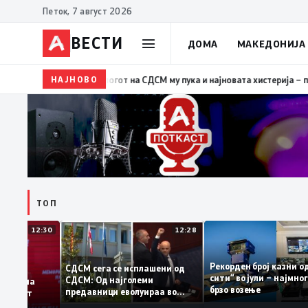
Петок, 7 август 2026
ВЕСТИ
ДОМА
МАКЕДОНИЈА
НАЈНОВО
19:39
ВМРО-ДПМНЕ: Како што му пукна меурот од сапун
ТОП
12:30
12:28
Рекорден број каз
СДСМ сега се исплашени од
сити“ во јули – нај
СДСМ: Од најголеми
датоците на
брзо возење
предавници еволуираа во
демантираат
најголеми патриоти