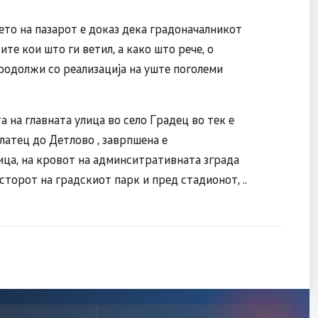
о на пазарот е доказ дека градоначалникот
е кои што ги ветил, а како што рече, о
родолжи со реализација на уште поголеми
 на главната улица во село Градец во тек е
латец до Детлово , заврпшена е
ица, на кровот на админситративната зграда
торот на градскиот парк и пред стадионот, ..