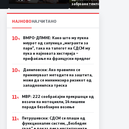
Коридор 8, Македонија
забрзано темпо
станува раскрсница на
Балканот
НАЈНОВО
НАЈЧИТАНО
10
ВМРО-ДПМНЕ: Како што му пукна
Ч
меурот од сапуница „мигранти за
пари“, така на талогот на СДСМ му
пука и најновата хистерија –
прифаќање на француски предлог
10
Даниловски: Ако правилно се
Ч
применуваат методите на заштита,
може да се минимизира ризикот од
западнонилска треска
11
МВР: 222 сообраќајни прекршоци од
Ч
возачи на мотоцикли, 14 лишени
поради безобѕирно возење
11
Петрушевски: СДСМ се плаши од
Ч
функционален систем, „Безбеден
град“ е доказ дека институциите