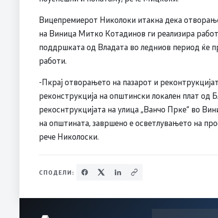
Вицепремиерот Николоки итакна дека отворањет
на Виница Митко Котадинов ги реализира работит
поддршката од Владата во ледниов период ќе п
работи.
-Пкрај отворањето на пазарот и реконтрукцијата
реконструкција на општински локален плат од Б
рекоснтрукцијата на улица „Ванчо Прке“ во Вин
на општината, завршено е осветлувањето на прос
рече Николоски.
СПОДЕЛИ: