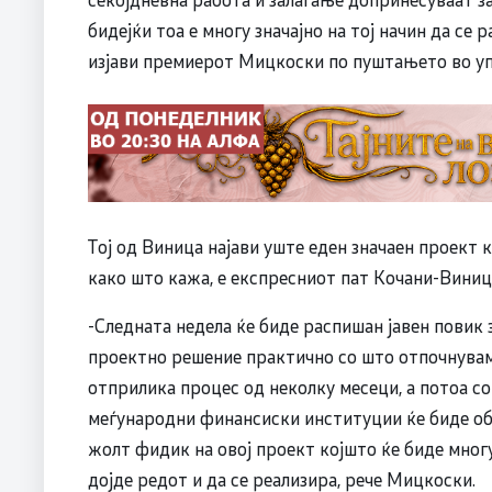
бидејќи тоа е многу значајно на тој начин да се
изјави премиерот Мицкоски по пуштањето во уп
Тој од Виница најави уште еден значаен проект к
како што кажа, е експресниот пат Кочани-Вини
-Следната недела ќе биде распишан јавен повик 
проектно решение практично со што отпочнуваме 
отприлика процес од неколку месеци, а потоа со
меѓународни финансиски институции ќе биде обј
жолт фидик на овој проект којшто ќе биде многу
дојде редот и да се реализира, рече Мицкоски.