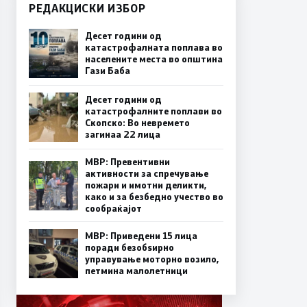
РЕДАКЦИСКИ ИЗБОР
Десет години од
катастрофалната поплава во
населените места во општина
Гази Баба
Десет години од
катастрофалните поплави во
Скопско: Во невремето
загинаа 22 лица
МВР: Превентивни
активности за спречување
пожари и имотни деликти,
како и за безбедно учество во
сообраќајот
МВР: Приведени 15 лица
поради безобѕирно
управување моторно возило,
петмина малолетници