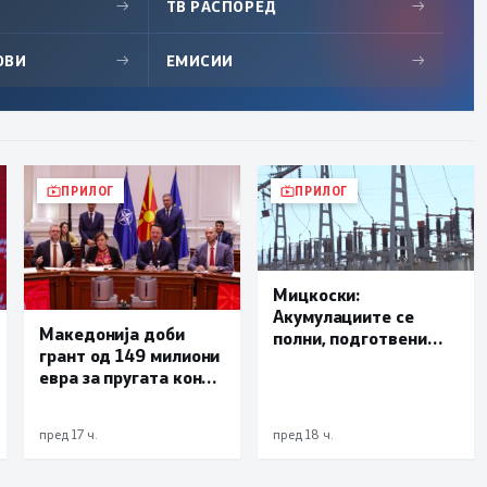
→
ТВ РАСПОРЕД
→
ОВИ
→
ЕМИСИИ
→
ПРИЛОГ
ПРИЛОГ
Мицкоски:
Акумулациите се
Македонија доби
полни, подготвени
грант од 149 милиони
сме за сите ризици, не
евра за пругата кон
размислување за
Бугарија
поскапување на
струјата
пред 17 ч.
пред 18 ч.