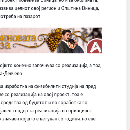
 развива целиот овој регион и Општина Виница,
отреба на пазарот.
ојшто конечно започнува со реализација, а тоа,
ца-Делчево
за изработка на физибилити студија на пред
со реализација на овој проект, тоа е
 средства од буџетот и во соработка со
авен тендер за реализација по принципот
 значаен којшто е ветуван со години, но еве