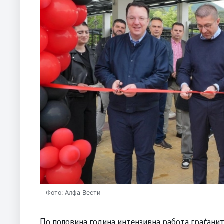
Фото: Алфа Вести
По половина година интензивна работа граѓанит