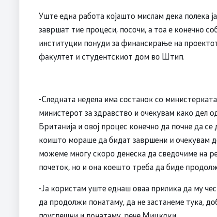
Уште една работа којашто мислам дека полека ј
завршат тие процеси, посочи, а тоа е конечно 
институции понуди за финансирање на проектот
факултет и студентскиот дом во Штип.
-Следната недела има состанок со министерката 
министерот за здравство и очекувам како дел о
Британија и овој процес конечно да почне да се
коишто мораше да бидат завршени и очекувам де
можеме многу скоро денеска да сведочиме на ре
почеток, но и она коешто треба да биде продолж
-Ја користам уште еднаш оваа прилика да му че
да продолжи понатаму, да не застанеме тука, до
поуспешни и понатаму, рече Мицкоки.