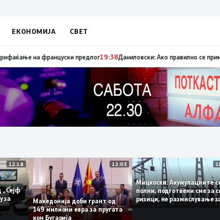
ЕКОНОМИЈА
СВЕТ
ица „мигранти за пари“, така на талогот на СДСМ му пука и најновата 
12:18
12:03
Мицкоски: Акумулации
ни од „Сејф
полни, подготвени сме
многу за
ризици, не размислува
Македонија доби грант од
поскапување на струја
149 милиони евра за пругата
кон Бугарија