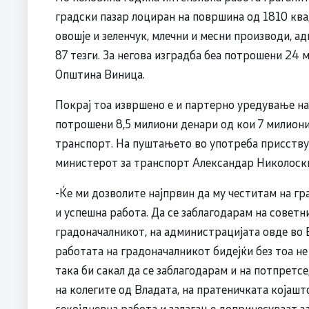
градски пазар лоциран на површина од 1810 кв
овошје и зеленчук, млечни и месни производи, а
87 тезги. За негова изградба беа потрошени 24 
Општина Виница.
Покрај тоа извршено е и партерно уредување на
потрошени 8,5 милиони денари од кои 7 милион
транспорт. На пуштањето во употреба присств
министерот за транспорт Александар Николоск
-Ќе ми дозволите најпрвин да му честитам на г
и успешна работа. Да се заблагодарам на совет
градоначалникот, на администрацијата овде во 
работата на градоначалникот бидејќи без тоа не
така би сакал да се заблагодарам и на потпретс
на колегите од Владата, на пратеничката којашто
секојдневна работа и залагање допринесуваат за