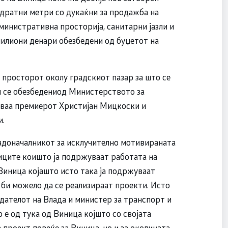
адратни метри со дукаќни за продажба на
дминистративна просторија, санитарни јазли и
милиони денари обезбедени од буџетот на
 просторот околу градскиот пазар за што се
и се обезбедениод Министерството за
уваа премиерот Христијан Мицкоски и
и.
радоначалникот за исклучително мотивираната
ниците коишто ја подржуваат работата на
Виница којашто исто така ја подржуваат
 би можело да се реализираат проекти. Исто
едателот на Влада и министер за транспорт и
 е од тука од Виница којшто со својата
 проект повеќе за Виница, но и за околината,