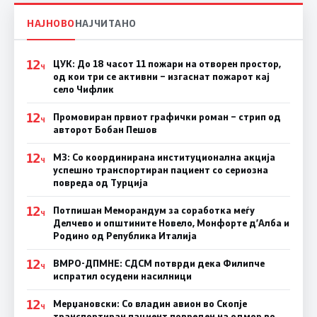
НАЈНОВО
НАЈЧИТАНО
12
ЦУК: До 18 часот 11 пожари на отворен простор,
Ч
од кои три се активни – изгаснат пожарот кај
село Чифлик
12
Промовиран првиот графички роман – стрип од
Ч
авторот Бобан Пешов
12
МЗ: Со координирана институционална акција
Ч
успешно транспортиран пациент со сериозна
повреда од Турција
12
Потпишан Меморандум за соработка меѓу
Ч
Делчево и општините Новело, Монфорте д’Алба и
Родино од Република Италија
12
ВМРО-ДПМНЕ: СДСM потврди дека Филипче
Ч
испратил осудени насилници
12
Мерџановски: Со владин авион во Скопје
Ч
транспортиран пациент повреден на одмор во