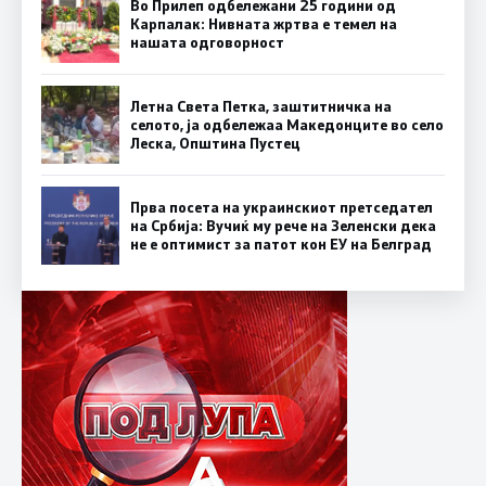
Во Прилеп одбележани 25 години од
Карпалак: Нивната жртва е темел на
нашата одговорност
Летна Света Петка, заштитничка на
селото, ја одбележаа Македонците во село
Леска, Општина Пустец
Прва посета на украинскиот претседател
на Србија: Вучиќ му рече на Зеленски дека
не е оптимист за патот кон ЕУ на Белград