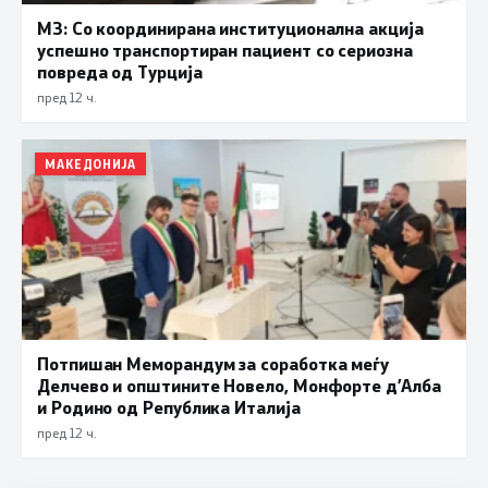
МЗ: Со координирана институционална акција
успешно транспортиран пациент со сериозна
повреда од Турција
пред 12 ч.
МАКЕДОНИЈА
Потпишан Меморандум за соработка меѓу
Делчево и општините Новело, Монфорте д’Алба
и Родино од Република Италија
пред 12 ч.