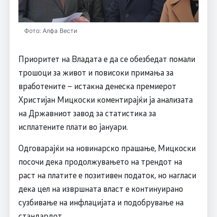
Фото: Алфа Вести
Приоритет на Владата е да се обезбедат помали
трошоци за живот и повисоки примања за
вработените – истакна денеска премиерот
Христијан Мицкоски коментирајќи ја анализата
на Државниот завод за статистика за
исплатените плати во јануари.
Одговарајќи на новинарско прашање, Мицкоски
посочи дека продолжувањето на трендот на
раст на платите е позитивен податок, но нагласи
дека цел на извршната власт е континуирано
сузбивање на инфлацијата и подобрување на
стандардот.