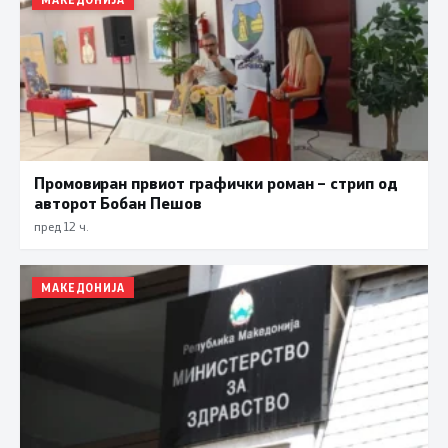
Промовиран првиот графички роман – стрип од
авторот Бобан Пешов
пред 12 ч.
МАКЕДОНИЈА