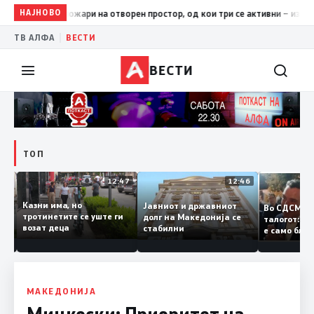
НАЈНОВО
17:42
ЦУК: До 18 часот 11 пожари на отворен простор, од кои
|
ТВ АЛФА
ВЕСТИ
ВЕСТИ
ТОП
12:50
12:47
12:46
Казни има, но
Јавниот и државниот
Во СДСМ
ии и
тротинетите се уште ги
долг на Македонија се
талогот:
возат деца
стабилни
е само б
ето
копија д
Заев
МАКЕДОНИЈА
Мицкоски: Приоритет на