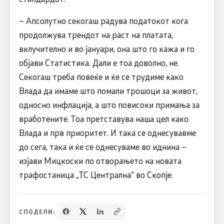
– Апсолутно секогаш радува податокот кога
продолжува трендот на раст на платата,
вклучително и во јануари, она што го кажа и го
објави Статистика. Дали е тоа доволно, не.
Секогаш треба повеќе и ќе се трудиме како
Влада да имаме што помали трошоци за живот,
односно инфлација, а што повисоки примања за
вработените. Тоа претставува наша цел како
Влада и прв приоритет. И така се однесувавме
до сега, така и ќе се однесуваме во иднина –
изјави Мицкоски по отворањето на новата
трафостаница „ТС Централна“ во Скопје.
СПОДЕЛИ: