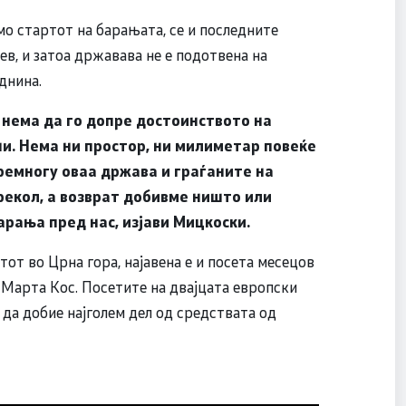
мо стартот на барањата, се и последните
ев, и затоа државава не е подотвена на
днина.
 нема да го допре достоинството на
и. Нема ни простор, ни милиметар повеќе
ремногу оваа држава и граѓаните на
екол, а возврат добивме ништо или
рања пред нас, изјави Мицкоски.
от во Црна гора, најавена е и посета месецов
 Марта Кос. Посетите на двајцата европски
 да добие најголем дел од средствата од