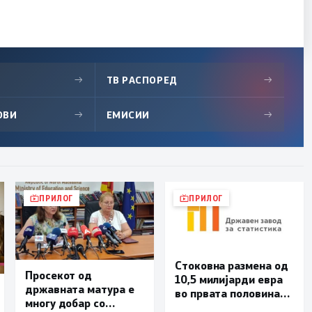
→
ТВ РАСПОРЕД
→
ОВИ
→
ЕМИСИИ
→
ПРИЛОГ
ПРИЛОГ
Стоковна размена од
Просекот од
10,5 милијарди евра
државната матура е
во првата половина
многу добар со
од годината –