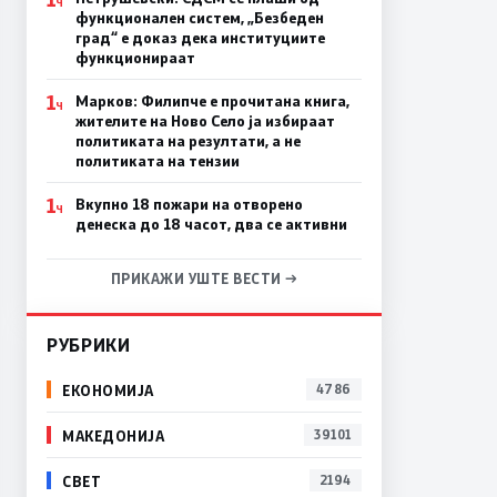
Ч
функционален систем, „Безбеден
град“ е доказ дека институциите
функционираат
1
Марков: Филипче е прочитана книга,
Ч
жителите на Ново Село ја избираат
политиката на резултати, а не
политиката на тензии
1
Вкупно 18 пожари на отворено
Ч
денеска до 18 часот, два се активни
ПРИКАЖИ УШТЕ ВЕСТИ →
РУБРИКИ
ЕКОНОМИЈА
4786
МАКЕДОНИЈА
39101
СВЕТ
2194