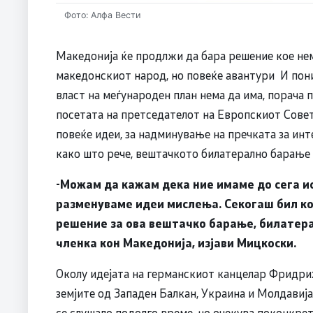
Фото: Алфа Вести
Македонија ќе продлжи да бара решение кое не
македонскиот народ, но повеќе авантури И по
власт на меѓународен план нема да има, порача
посетата на претседателот на Европскиот Совет,
повеќе идеи, за надминување на пречката за инт
како што рече, вештачкото билатерално барање 
-Можам да кажам дека ние имаме до сега и
разменуваме идеи мислења. Секогаш бил кон
решение за ова вештачко барање, билатера
членка кон Македонија, изјави Мицкоски.
Околу идејата на германскиот канцелар Фридри
земјите од Западен Балкан, Украина и Молдавија
се слушало подолго време, но очекува поконкрет