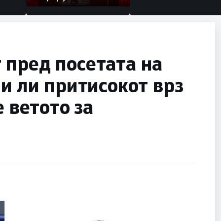
 пред посетата на
ми ли притисокот врз
е ветото за