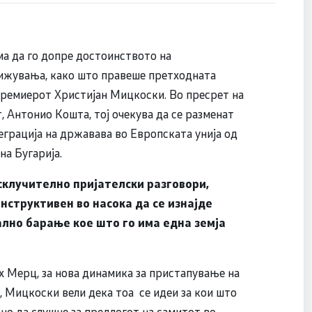
ма да го допре достоинството на
нижувања, како што правеше претходната
 премиерот Христијан Мицкоски. Во пресрет на
 Антонио Кошта, тој очекува да се разменат
еграција на државава во Европската унија од
на Бугарија.
склучително пријателски разговори,
структивен во насока да се изнајде
лно барање кое што го има една земја
х Мерц, за нова динамика за пристапување на
, Мицкоски вели дека тоа се идеи за кои што
но да слушне за предлогот на самитот во