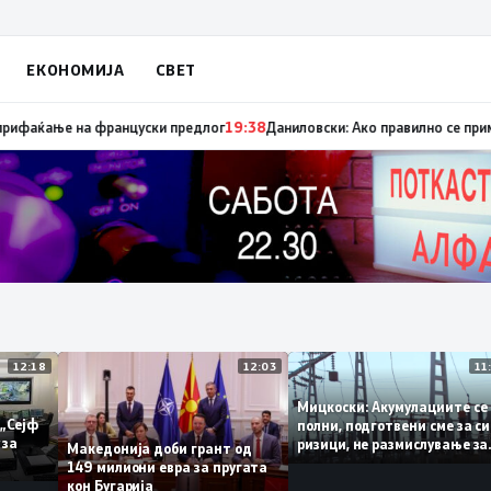
ЕКОНОМИЈА
СВЕТ
ница „мигранти за пари“, така на талогот на СДСМ му пука и најновата 
12:18
12:03
Мицкоски: Акумулациит
и од „Сејф
полни, подготвени сме 
ногу за
ризици, не размислувањ
Македонија доби грант од
поскапување на струја
149 милиони евра за пругата
кон Бугарија