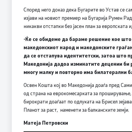
Според него доказ дека Бугарите во Устав се са
изјави на новиот премиер на Бугарија Румен Рад
никакви отстапки без јасен план за европската и
-Ќе се обидеме да бараме решение кое што
македонскиот народ и македонските граѓан
да се отстапува идентитетски, затоа што п
Македонија дадоа изминатите децении би р
многу малку и повторно има билатерални ба
Освен Кошта кој во Македонија доаѓа пред Самит
од страна на еврокомесарката за проширување,
бирократи доаѓаат по одлуката на Брисел зејава
Планот за раст, наменети за балканските земји.
Матеја Петровски