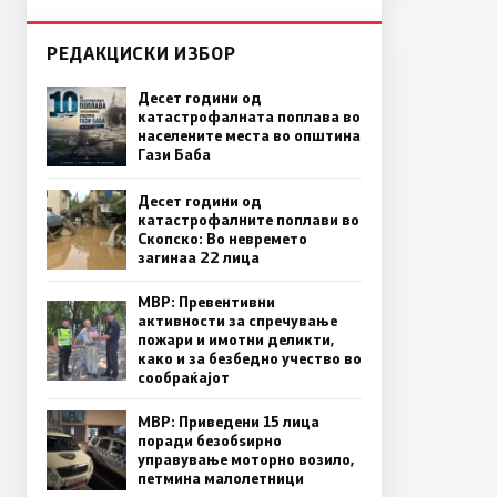
РЕДАКЦИСКИ ИЗБОР
Десет години од
катастрофалната поплава во
населените места во општина
Гази Баба
Десет години од
катастрофалните поплави во
Скопско: Во невремето
загинаа 22 лица
МВР: Превентивни
активности за спречување
пожари и имотни деликти,
како и за безбедно учество во
сообраќајот
МВР: Приведени 15 лица
поради безобѕирно
управување моторно возило,
петмина малолетници