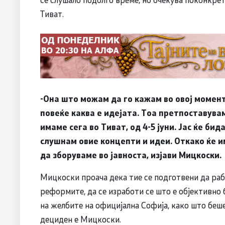
Тиват.
-Она што можам да го кажам во овој момен
повеќе каква е идејата. Тоа претпоставувам
имаме сега во Тиват, од 4-5 јуни. Јас ќе би
слушнам овие концепти и идеи. Откако ќе 
да зборуваме во јавноста, изјави Мицкоски.
Мицкоски проача дека тие се подготвени да раб
реформите, да се изработи се што е објективно
на желбите на официјална Софија, како што беше
дециден е Мицкоски.