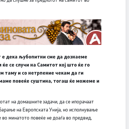
т е дека љубопитни сме да дознаеме
 ќе се случи на Самитот кој што ќе го
дам таму и со нетрпение чекам да ги
имаме повеќе суштина, тогаш ќе можеме и
отат на домашните задачи, да се ипорачаат
 барање на Европската Унија, но исполнување
 во минатото повеќе не доаѓа во предвид,