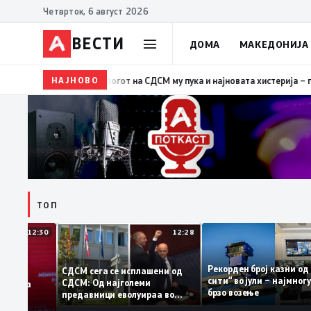
Четврток, 6 август 2026
ВЕСТИ
ДОМА
МАКЕДОНИЈА
НАЈНОВО
19:39
ВМРО-ДПМНЕ: Како што му пукна меурот од сапу
ТОП
12:30
12:28
Рекорден број казн
СДСМ сега се исплашени од
сити“ во јули – најм
СДСМ: Од најголеми
атоците на
брзо возење
предавници еволуираа во
емантираат
најголеми патриоти