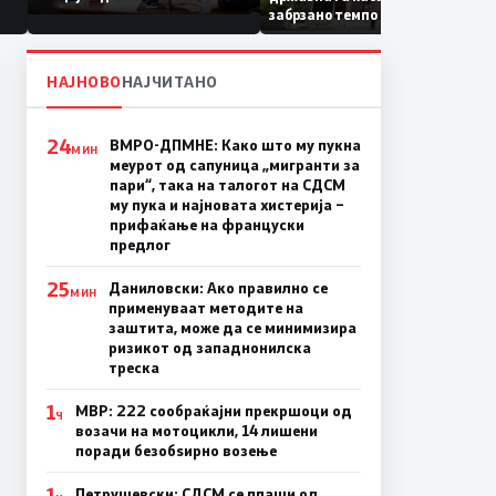
Коридор 8, Македонија
забрзано темпо
станува раскрсница на
Балканот
НАЈНОВО
НАЈЧИТАНО
24
ВМРО-ДПМНЕ: Како што му пукна
МИН
меурот од сапуница „мигранти за
пари“, така на талогот на СДСМ
му пука и најновата хистерија –
прифаќање на француски
предлог
25
Даниловски: Ако правилно се
МИН
применуваат методите на
заштита, може да се минимизира
ризикот од западнонилска
треска
1
МВР: 222 сообраќајни прекршоци од
Ч
возачи на мотоцикли, 14 лишени
поради безобѕирно возење
1
Петрушевски: СДСМ се плаши од