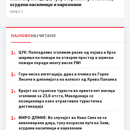
осудени насилници и наркомани
пред 1 ч.
НАЈНОВО
НАЈЧИТАНО
1
ЦУК: Попладнево зголемен ризик од појава и брзо
Ч
ширење на пожари на отворен простор и шумски
пожари поради многу висок FWI
1
Гори ниска вегетација, дрва и пченка во Горно
Ч
Лисиче и депонијата на излезот од Крива Паланка
1
Бројот на странски туристи во првите пет месеци
Ч
зголемен за 23,6 отсто, Македонија се
позиционира како атрактивна туристичка
дестинација
1
ВМРО-ДПМНЕ: Во случајот во Ново Село не се
Ч
инволвирани деца, туку возрасни луѓе на Заев,
осудени насилници и наркомани