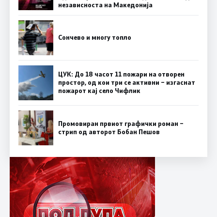
независноста на Македонија
Сончево и многу топло
ЦУК: До 18 часот 11 пожари на отворен
простор, од кои три се активни – изгаснат
пожарот кај село Чифлик
Промовиран првиот графички роман –
стрип од авторот Бобан Пешов