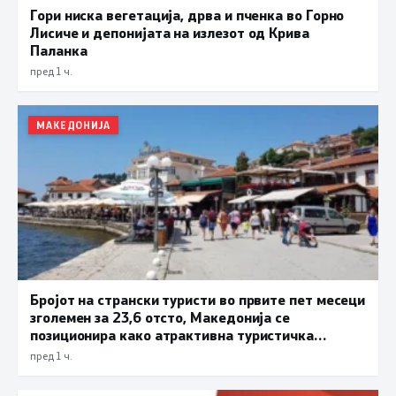
Гори ниска вегетација, дрва и пченка во Горно
Лисиче и депонијата на излезот од Крива
Паланка
пред 1 ч.
МАКЕДОНИЈА
Бројот на странски туристи во првите пет месеци
зголемен за 23,6 отсто, Македонија се
позиционира како атрактивна туристичка
дестинација
пред 1 ч.