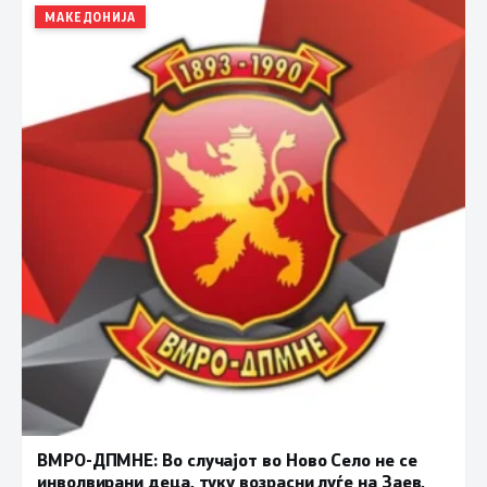
МАКЕДОНИЈА
ВМРО-ДПМНЕ: Во случајот во Ново Село не се
инволвирани деца, туку возрасни луѓе на Заев,