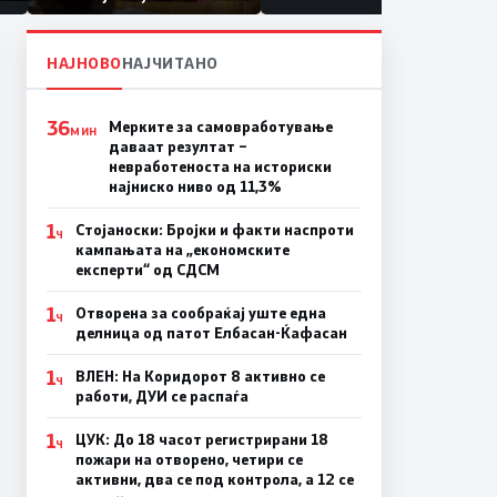
првачиња помалку
а
на
НАЈНОВО
НАЈЧИТАНО
36
Мерките за самовработување
МИН
даваат резултат –
невработеноста на историски
најниско ниво од 11,3%
1
Стојаноски: Бројки и факти наспроти
Ч
кампањата на „економските
експерти“ од СДСM
1
Отворена за сообраќај уште една
Ч
делница од патот Елбасан-Ќафасан
1
ВЛЕН: На Коридорот 8 активно се
Ч
работи, ДУИ се распаѓа
1
ЦУК: До 18 часот регистрирани 18
Ч
пожари на отворено, четири се
активни, два се под контрола, а 12 се