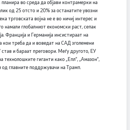
 планира во среда да објави контрамерки на
лик од 25 отсто и 20% за останатите увозни
ека трговската војна не е во ничиј интерес и
го намали глобалниот економски раст, сепак
а. Франција и Германија инсистираат на
а кои треба да и воведат на САД зголемени
 став и бараат преговори. Меѓу другото, ЕУ
а технолошките гиганти како „Епл“, „Амазон“,
ни од главните поддржувачи на Трамп.