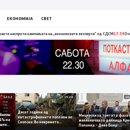
ЕКОНОМИЈА
СВЕТ
– невработеноста на историски најниско ниво од 11,3%
17:41
Стојаноски
12:12
15:20
Десет години од
 стабилни
Мицкоски за третата ф
катастрофалните поплави во
о 0,1% на
железничката делница
Скопско: Во невремето
 годишно
Паланка – Деве Баир:
загинаа 22 лица
Проектот нема да завр