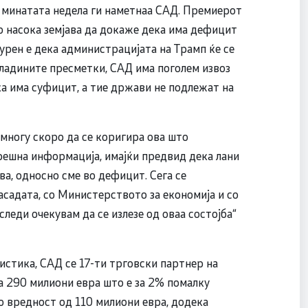
 минатата недела ги наметнаа САД. Премиерот
о насока земјава да докаже дека има дефицит
гурен е дека администрацијата на Трамп ќе се
владините пресметки, САД има поголем извоз
ка има суфицит, а тие држави не подлежат на
многу скоро да се коригира ова што
грешна информација, имајќи предвид дека лани
а, односно сме во дефицит. Сега се
асадата, со Министерството за економија и со
леди очекувам да се излезе од оваа состојба“
стика, САД се 17-ти трговски партнер на
ла 290 милиони евра што е за 2% помалку
о вредност од 110 милиони евра, додека