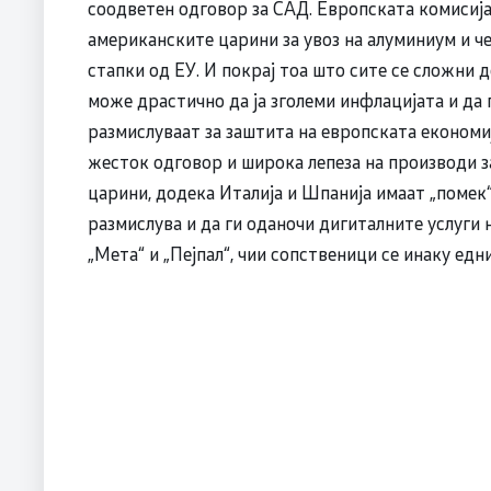
соодветен одговор за САД. Европската комисија
американските царини за увоз на алуминиум и че
стапки од ЕУ. И покрај тоа што сите се сложни д
може драстично да ја зголеми инфлацијата и да 
размислуваат за заштита на европската економиј
жесток одговор и широка лепеза на производи з
царини, додека Италија и Шпанија имаат „помек“
размислува и да ги оданочи дигиталните услуги н
„Мета“ и „Пејпал“, чии сопственици се инаку ед