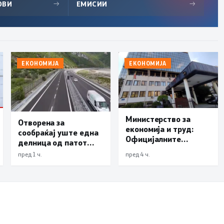
ОВИ
→
ЕМИСИИ
→
ЕКОНОМИЈА
ЕКОНОМИЈА
Министерство за
Отворена за
економија и труд:
сообраќај уште една
Официјалните
делница од патот
показатели не
Елбасан-Ќафасан
пред 1 ч.
пред 4 ч.
упатуваат на потреба
од воведување нови
интервентни мерки,
ценовните движења
се стабилни