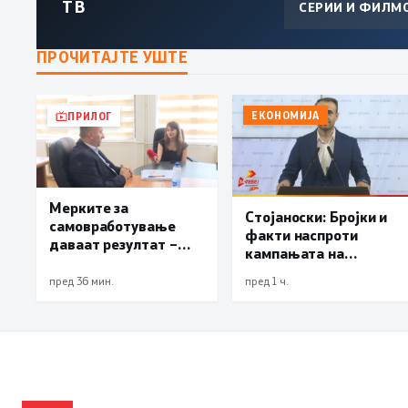
ТВ
СЕРИИ И ФИЛМ
ПРОЧИТАЈТЕ УШТЕ
ЕКОНОМИЈА
ПРИЛОГ
Мерките за
Стојаноски: Бројки и
самовработување
факти наспроти
даваат резултат –
кампањата на
невработеноста на
„економските
историски најниско
пред 36 мин.
пред 1 ч.
експерти“ од СДСM
ниво од 11,3%