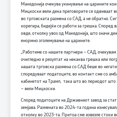
Македонија очекува укинување на царините кои
Мицкоски вели дека преговорите се одвиваат в
во трговската размена со САД, а не обратно. Си
корегира, бидејќи се работи за грешка. Според 
овде, отколку увоз од Македонија, што значи де
енормно зголемување на царините.
„Работиме со нашите партнери – САД, очекувам 
очигледно е резултат на некаква грешка или по
нашата трговска размена со САД беше во негатив
споредуваат податоците, во контакт сме со амб
кабинетот на Трамп, така што во периодот што с
– вели Мицкоски.
Според податоците на Државниот завод за стати
земјава. Размената во 2024-та година изнесува
отколку во 2023-та. Притоа сме извезле стоки в