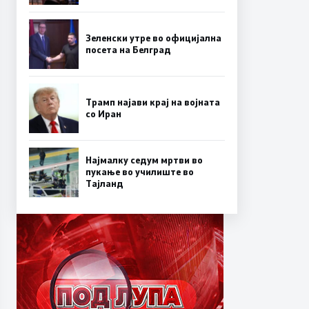
Зеленски утре во официјална
посета на Белград
Трамп најави крај на војната
со Иран
Најмалку седум мртви во
пукање во училиште во
Тајланд