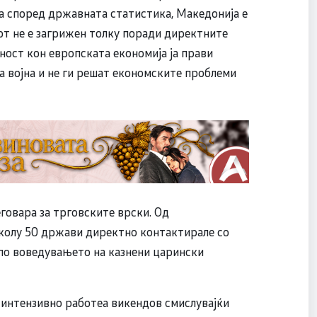
ка според државната статистика, Македонија е
от не е загрижен толку поради директните
ност кон европската економија ја прави
ка војна и не ги решат економските проблеми
говара за трговските врски. Од
колу 50 држави директно контактирале со
 по воведувањето на казнени царински
а интензивно работеа викендов смислувајќи