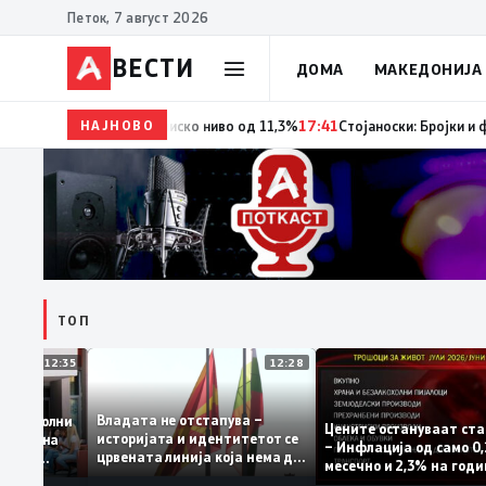
Петок, 7 август 2026
ВЕСТИ
ДОМА
МАКЕДОНИЈА
НАЈНОВО
18:06
Мерките за самовработување даваат резултат 
ТОП
12:35
12:28
Владата не отстапува –
е се задоволни
Цените остануваат
историјата и идентитетот се
учениците на
– Инфлација од сам
црвената линија која нема да
државната
месечно и 2,3% на
се погази
ниво