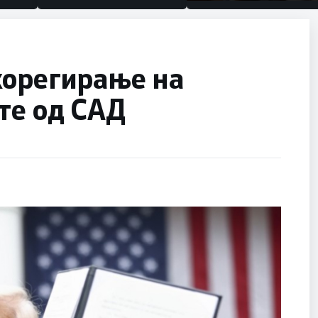
половина тунел во слеп
улица, сега имаме цели
корегирање на
те од САД