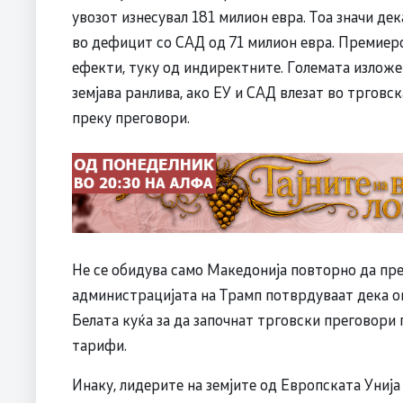
увозот изнесувал 181 милион евра. Тоа значи де
во дефицит со САД од 71 милион евра. Премиер
ефекти, туку од индиректните. Големата изложе
земјава ранлива, ако ЕУ и САД влезат во трговс
преку преговори.
Не се обидува само Македонија повторно да пре
администрацијата на Трамп потврдуваат дека о
Белата куќа за да започнат трговски преговори
тарифи.
Инаку, лидерите на земјите од Европската Униј