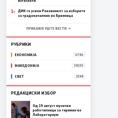
изгаснати
1
ДИК го усвои Роковникот за изборите
Ч
за градоначалник во Брвеница
ПРИКАЖИ УШТЕ ВЕСТИ →
РУБРИКИ
ЕКОНОМИЈА
4794
МАКЕДОНИЈА
39155
СВЕТ
2198
РЕДАКЦИСКИ ИЗБОР
Од 19 август музички
работилници за теремин во
Лабораториум