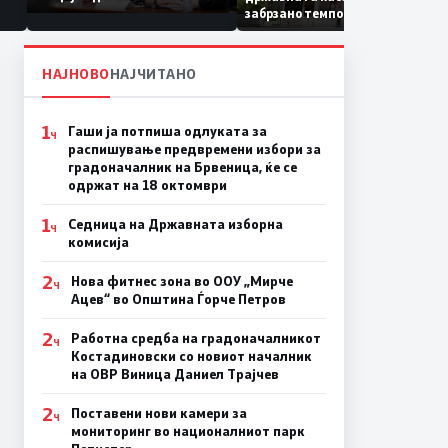
Коридор 8, Македонија
забрзано темпо
станува раскрсница на
Балканот
НАЈНОВО
НАЈЧИТАНО
1
Гаши ја потпиша одлуката за
Ч
распишување предвремени избори за
градоначалник на Брвеница, ќе се
одржат на 18 октомври
1
Седница на Државната изборна
Ч
комисија
2
Нова фитнес зона во ООУ „Мирче
Ч
Ацев“ во Општина Ѓорче Петров
2
Работна средба на градоначалникот
Ч
Костадиновски со новиот началник
на ОВР Виница Даниел Трајчев
2
Поставени нови камери за
Ч
мониторинг во националниот парк