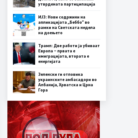
утврдената партиципација
ИЈЗ: Нови содржини на
апликацијата „Беббо“ во
рамки на Светската недела
на доењето
Трамп: Две работи ја убиваат
Европа – првата е
имиграцијата, втората е
енергијата
Зеленски ги отповика
украинските амбасадори во
Албанија, Хрватска и Црна
Гора