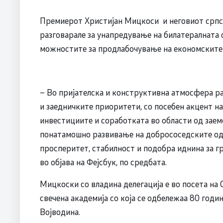
Премиерот Христијан Мицкоси и неговиот српск
разговарале за унапредување на билатералната 
можностите за продлабочување на економските 
– Во пријателска и конструктивна атмосфера р
и заедничките приоритети, со посебен акцент на
инвестициите и соработката во области од заем
понатамошно развивање на добрососедските одн
просперитет, стабилност и подобра иднина за 
во објава на Фејсбук, по средбата.
Мицкоски со владина делегација е во посета на 
свечена академија со која се одбележаа 80 год
Војводина.