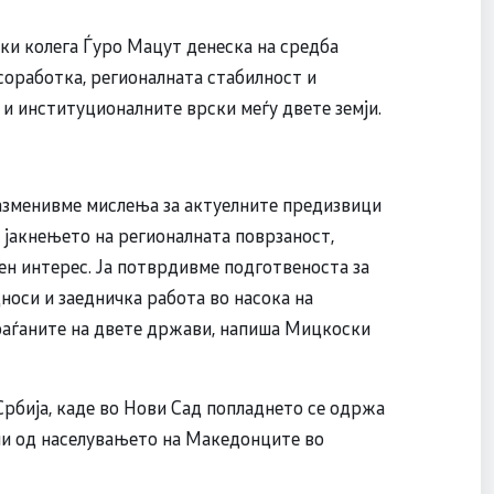
и колега Ѓуро Мацут денеска на средба
соработка, регионалната стабилност и
и институционалните врски меѓу двете земји.
азменивме мислења за актуелните предизвици
 јакнењето на регионалната поврзаност,
ен интерес. Ја потврдивме подготвеноста за
оси и заедничка работа во насока на
граѓаните на двете држави, напиша Мицкоски
Србија, каде во Нови Сад попладнето се одржа
ини од населувањето на Македонците во