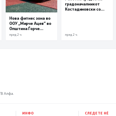
градоначалникот
Костадиновски со
новиот началник на
Нова фитнес зона во
ОВР Виница Даниел
ООУ „Мирче Ацев“ во
Трајчев
Општина Ѓорче
Петров
пред 2 ч.
пред 2 ч.
 ТВ Алфа.
ИНФО
СЛЕДЕТЕ НÉ