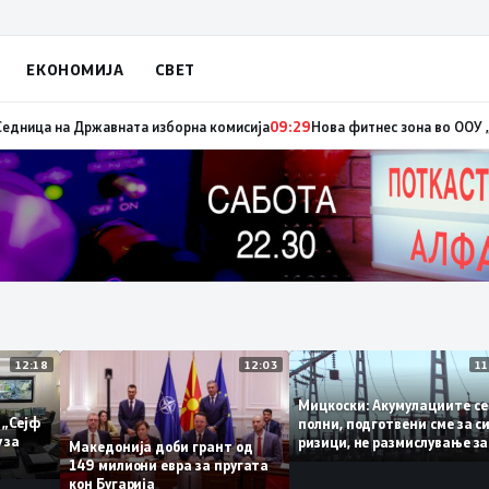
ЕКОНОМИЈА
СВЕТ
едвремени избори за градоначалник на Брвеница, ќе се одржат на 18 ок
12:18
12:03
Мицкоски: Акумулациите
 од „Сејф
полни, подготвени сме з
ногу за
ризици, не размислување
Македонија доби грант од
поскапување на струјат
149 милиони евра за пругата
кон Бугарија