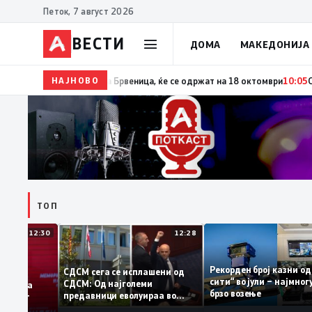
Петок, 7 август 2026
ВЕСТИ
ДОМА
МАКЕДОНИЈА
НАЈНОВО
10:06
Гаши ја потпиша одлуката за распишување пр
ТОП
12:30
12:28
Рекорден број казни
СДСМ сега се исплашени од
сити“ во јули – најм
СДСМ: Од најголеми
атоците на
брзо возење
предавници еволуираа во
мантираат
најголеми патриоти