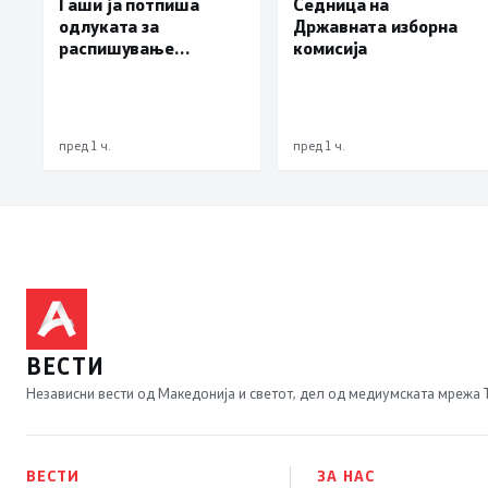
Гаши ја потпиша
Седница на
одлуката за
Државната изборна
распишување
комисија
предвремени избори
за градоначалник на
Брвеница, ќе се
одржат на 18
пред 1 ч.
пред 1 ч.
октомври
ВЕСТИ
Независни вести од Македонија и светот, дел од медиумската мрежа
ВЕСТИ
ЗА НАС