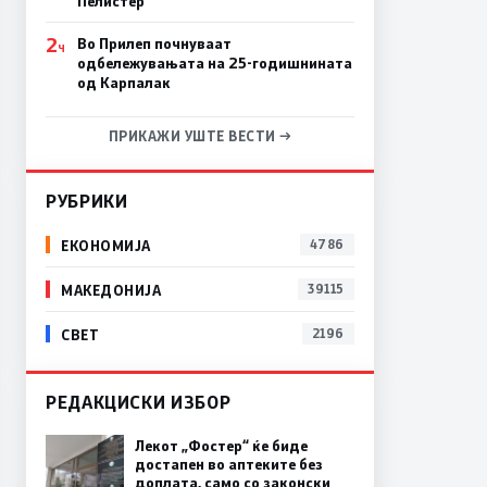
Пелистер
2
Во Прилеп почнуваат
Ч
одбележувањата на 25-годишнината
од Карпалак
ПРИКАЖИ УШТЕ ВЕСТИ →
РУБРИКИ
ЕКОНОМИЈА
4786
МАКЕДОНИЈА
39115
СВЕТ
2196
РЕДАКЦИСКИ ИЗБОР
Лекот „Фостер“ ќе биде
достапен во аптеките без
доплата, само со законски