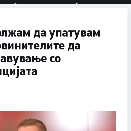
олжам да упатувам
бвинителите да
равување со
пцијата