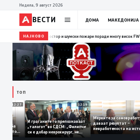
Недела, 9 август 2026
ВЕСТИ
ДОМА
МАКЕДОНИЈА
НАЈНОВО
08:38
ЦУК: Попладнево зголемен ризик од појава и 
ТОП
12:27
12:19
Мерките за самовр
руваат: За
И граѓаните го препознаваат
даваат резултат –
ација треба
„талогот“ во СДСМ: „Филипче
невработеноста на
а домашното
си е добар неврохирург, не
најниско ниво од 1
треба се занимава со