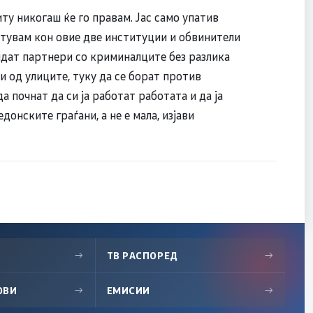
иту никогаш ќе го правам. Јас само упатив
атувам кон овие две институции и обвинители
 бидат партнери со криминалците без разлика
 од улиците, туку да се борат против
 почнат да си ја работат работата и да ја
донските граѓани, а не е мала, изјави
→
ТВ РАСПОРЕД
→
ОВИ
→
ЕМИСИИ
→