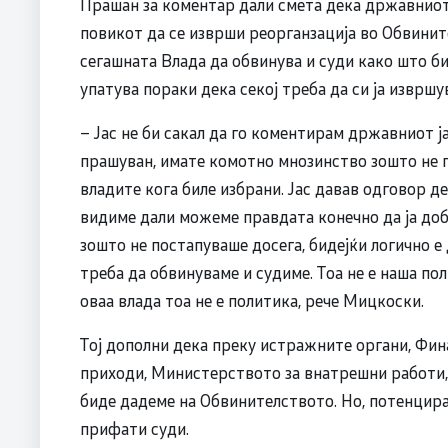
Прашан за коментар дали смета дека државниот 
повикот да се изврши реорганзација во Обвините
сегашната Влада да обвинува и суди како што би
упатува пораки дека секој треба да си ја извршу
– Јас не би сакал да го коментирам државниот ја
прашуван, имате комотно мнозинство зошто не 
владите кога биле избрани. Јас давав одговор д
видиме дали можеме правдата конечно да ја доби
зошто не постапуваше досега, бидејќи логично е
треба да обвинуваме и судиме. Тоа не е наша по
оваа влада тоа не е политика, рече Мицкоски.
Тој дополни дека преку истражните органи, Фина
приходи, Министерството за внатрешни работи, и
биде дадеме на Обвинителството. Но, потенцира,
прифати суди.