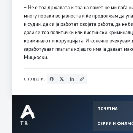
– Не е тоа државата и тоа на памет не ми паѓа н
многу пораки во јавноста и ќе продолжам да уп
и судии, да си ја работат својата работа, да не
дали се тоа политички или вистински криминалци
криминалот и корупцијата. И конечно очекувам да
заработуваат платата којашто има ја даваат маке
Мицкоски.
СПОДЕЛИ:
ПОЧЕТНА
ТВ
СЕРИИ И ФИЛМ