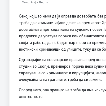
Фото: Алфа Вести
Секој којшто нема да ја оправда довербата, без 
треба да си замине, изјави денеска премиерот Х
досегашната претседателка на судскиот совет, 
продолжи да упатува пораки кон обвинителите и 
својата работа, да не бидат партнери со кримин
вистински криминалци од улиците, туку да се б
Одговарајќи на новинарски прашања пред конф
студии во Скопје, премиерот порача дека судии
справување со криминалот и корупцијата, нагласу
очекувањата на граѓаните, треба да си замине.
Според него, ова правило не треба да има исклуч
општеството.