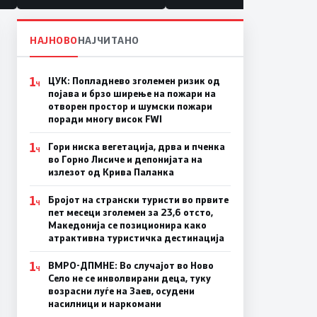
НАЈНОВО
НАЈЧИТАНО
1
ЦУК: Попладнево зголемен ризик од
Ч
појава и брзо ширење на пожари на
отворен простор и шумски пожари
поради многу висок FWI
1
Гори ниска вегетација, дрва и пченка
Ч
во Горно Лисиче и депонијата на
излезот од Крива Паланка
1
Бројот на странски туристи во првите
Ч
пет месеци зголемен за 23,6 отсто,
Македонија се позиционира како
атрактивна туристичка дестинација
1
ВМРО-ДПМНЕ: Во случајот во Ново
Ч
Село не се инволвирани деца, туку
возрасни луѓе на Заев, осудени
насилници и наркомани