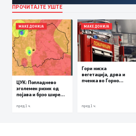
ПРОЧИТАЈТЕ УШТЕ
МАКЕДОНИЈА
МАКЕДОНИЈА
Гори ниска
вегетација, дрва и
пченка во Горно
ЦУК: Попладнево
Лисиче и депонијата
зголемен ризик од
на излезот од Крива
појава и брзо ширење
Паланка
на пожари на отворен
простор и шумски
пред 1 ч.
пред 1 ч.
пожари поради многу
висок FWI