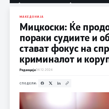
политика“
МАКЕДОНИЈА
Мицкоски: Ќе прод
пораки судиите и о
стават фокус на сп
криминалот и кору
Редакција
04.12.2024
СПОДЕЛИ: