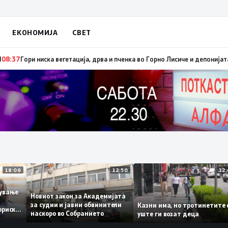
ЕКОНОМИЈА
СВЕТ
брзо ширење на пожари на отворен простор и шумски пожари поради мног
18:06
12:50
аботување
Новиот закон за Академијата
за судии и јавни обвинители
Казни има, но тротинет
 историски
наскоро во Собранието
уште ги возат деца
1,3%