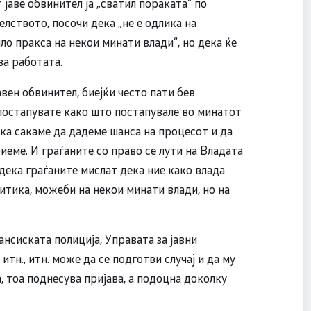
јаве обвинител ја „сватил пораката“ по
лството, посочи дека „не е одлика на
ло пракса на некои минати влади“, но дека ќе
ва работата.
вен обвинител, биејќи често пати бев
постапувате како што постапувале во минатот
ека сакаме да дадеме шанса на процесот и да
еме. И граѓаните со право се лути на Владата
 дека граѓаните мислат дека ние како влада
литика, можеби на некои минати влади, но на
нсиската полиција, Управата за јавни
тн., итн. може да се подготви случај и да му
 тоа поднесува пријава, а подоцна доколку