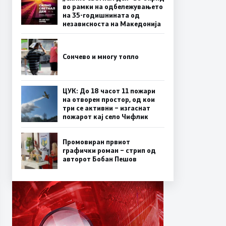
во рамки на одбележувањето
на 35-годишнината од
независноста на Македонија
Сончево и многу топло
ЦУК: До 18 часот 11 пожари
на отворен простор, од кои
три се активни – изгаснат
пожарот кај село Чифлик
Промовиран првиот
графички роман – стрип од
авторот Бобан Пешов