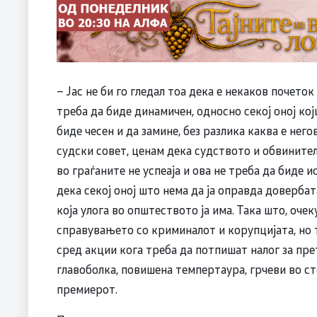
– Јас не би го гледал тоа дека е некаков почето
треба да биде динамичен, односно секој оној ко
биде чесен и да замине, без разлика каква е нег
судски совет, ценам дека судството и обвинител
во граѓаните не успеаја и ова не треба да биде 
дека секој оној што нема да ја оправда довербат
која улога во општеството ја има. Така што, оче
справувањето со криминалот и корупцијата, но 
сред акции кога треба да потпишат налог за пр
главоболка, повишена темпертаура, грчеви во сто
премиерот.