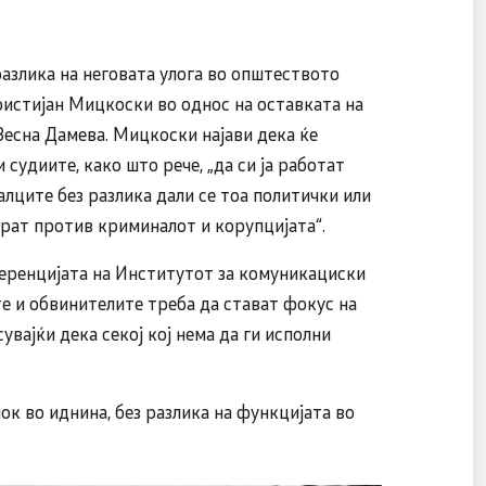
разлика на неговата улога во општеството
ристијан Мицкоски во однос на оставката на
Весна Дамева. Мицкоски најави дека ќе
судиите, како што рече, „да си ја работат
алците без разлика дали се тоа политички или
орат против криминалот и корупцијата“.
еренцијата на Институтот за комуникациски
те и обвинителите треба да стават фокус на
вајќи дека секој кој нема да ги исполни
ок во иднина, без разлика на функцијата во