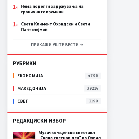
1
Нема подолги задржувања на
Ч
граничните премини
1
Свети Климент Охридски и Свети
Ч
Пантелејмон
ПРИКАЖИ УШТЕ ВЕСТИ →
РУБРИКИ
ЕКОНОМИЈА
4796
МАКЕДОНИЈА
39214
СВЕТ
2199
РЕДАКЦИСКИ ИЗБОР
Музичко-сценски спектакл
„Силно светнал ден“ во Охрид