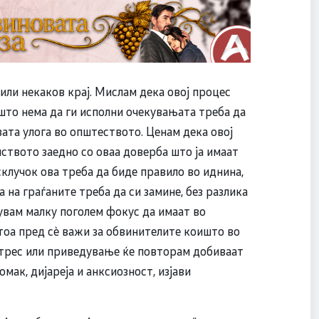
к или некаков крај. Мислам дека овој процес
јшто нема да ги исполни очекувањата треба да
овата улога во општеството. Ценам дека овој
ството заедно со оваа доверба што ја имаат
исклучок ова треба да биде правило во иднина,
а на граѓаните треба да си замине, без разлика
кувам малку поголем фокус да имаат во
тоа пред сè важи за обвинителите коишто во
етрес или приведување ќе повторам добиваат
мак, дијареја и анксиозност, изјави