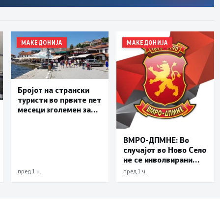
МАКЕДОНИЈА
МАКЕДОНИЈА
Бројот на странски
туристи во првите пет
месеци зголемен за
23,6 отсто,
Македонија се
позиционира како
ВМРО-ДПМНЕ: Во
атрактивна
случајот во Ново Село
туристичка
не се инволвирани
дестинација
деца, туку возрасни
пред 1 ч.
пред 1 ч.
луѓе на Заев, осудени
насилници и
наркомани