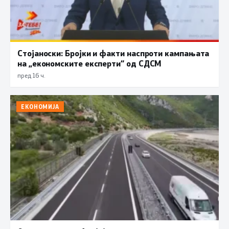
Стојаноски: Бројки и факти наспроти кампањата
на „економските експерти“ од СДСM
пред 16 ч.
ЕКОНОМИЈА