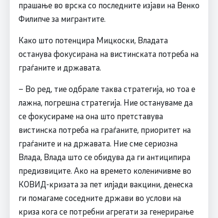
прашање во врска со последните изјави на Венко
Филипче за мигрантите.
Како што потенцира Мицкоски, Владата
останува фокусирана на вистинската потреба на
граѓаните и државата.
– Во ред, тие одбрале таква стратегија, но тоа е
лажна, погрешна стратегија. Ние остануваме да
се фокусираме на она што претставува
вистинска потреба на граѓаните, приоритет на
граѓаните и на државата. Ние сме сериозна
Влада, Влада што се обидува да ги антиципира
предизвиците. Ако на времето коленичивме во
КОВИД-кризата за пет илјади вакцини, денеска
ги помагаме соседните држави во услови на
криза кога се потребни агрегати за генерирање