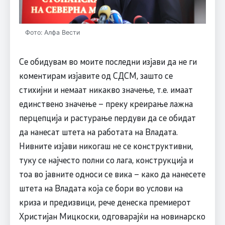
Фото: Алфа Вести
Се обидувам во моите последни изјави да не ги
коментирам изјавите од СДСМ, зашто се
стихијни и немаат никакво значење, т.е. имаат
единствено значење – преку креирање лажна
перцепција и растурање пердуви да се обидат
да нанесат штета на работата на Владата.
Нивните изјави никогаш не се конструктивни,
туку се најчесто полни со лага, конструкција и
тоа во јавните односи се вика – како да нанесете
штета на Владата која се бори во услови на
криза и предизвици, рече денеска премиерот
Христијан Мицкоски, одговарајќи на новинарско