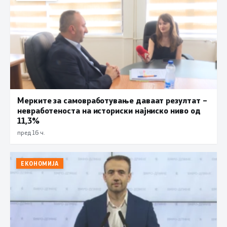
Мерките за самовработување даваат резултат –
невработеноста на историски најниско ниво од
11,3%
пред 16 ч.
ЕКОНОМИЈА