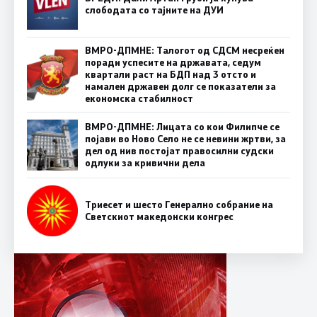
слободата со тајните на ДУИ
ВМРО-ДПМНЕ: Талогот од СДСМ несреќен
поради успесите на државата, седум
квартали раст на БДП над 3 отсто и
намален државен долг се показатели за
економска стабилност
ВМРО-ДПМНЕ: Лицата со кои Филипче се
појави во Ново Село не се невини жртви, за
дел од нив постојат правосилни судски
одлуки за кривични дела
Триесет и шесто Генерално собрание на
Светскиот македонски конгрес