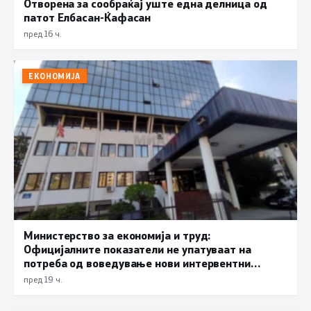
Отворена за сообраќај уште една делница од
патот Елбасан-Ќафасан
пред 16 ч.
ЕКОНОМИЈА
Министерство за економија и труд:
Официјалните показатели не упатуваат на
потреба од воведување нови интервентни
мерки, ценовните движења се стабилни
пред 19 ч.