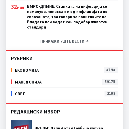
32
ВМРО-ДПМНЕ: Стапката на инфлација се
МИН
намалува, пониска е и од инфлацијата во
еврозоната, тоа говори за политиките на
Владата кои водат кон подобар животен
стандард
ПРИКАЖИ УШТЕ ВЕСТИ →
РУБРИКИ
ЕКОНОМИЈА
4794
МАКЕДОНИЈА
39175
СВЕТ
2198
РЕДАКЦИСКИ ИЗБОР
ВРЕДИ: Дали Артан Груби ја купува