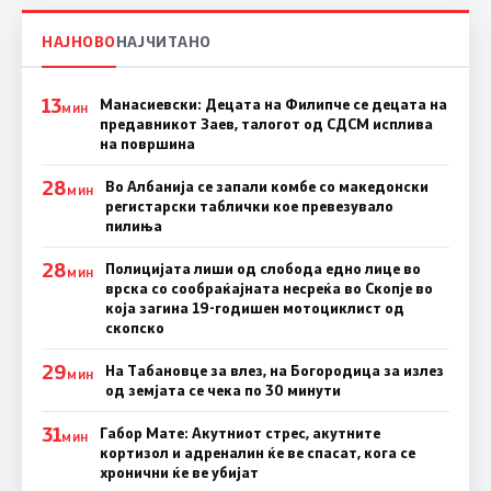
НАЈНОВО
НАЈЧИТАНО
13
Манасиевски: Децата на Филипче се децата на
МИН
предавникот Заев, талогот од СДСМ исплива
на површина
28
Во Албанија се запали комбе со македонски
МИН
регистарски таблички кое превезувало
пилиња
28
Полицијата лиши од слобода едно лице во
МИН
врска со сообраќајната несреќа во Скопје во
која загина 19-годишен мотоциклист од
скопско
29
На Табановце за влез, на Богородица за излез
МИН
од земјата се чека по 30 минути
31
Габор Мате: Акутниот стрес, акутните
МИН
кортизол и адреналин ќе ве спасат, кога се
хронични ќе ве убијат