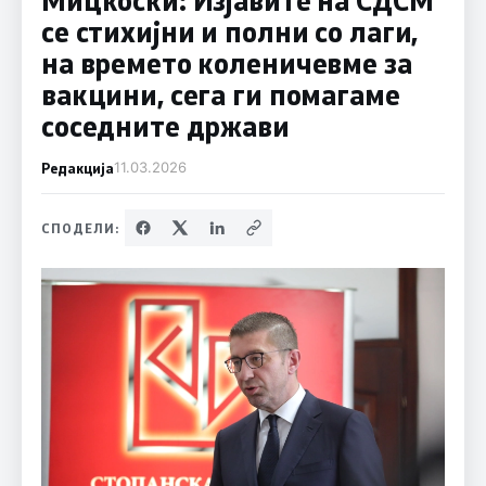
се стихијни и полни со лаги,
на времето коленичевме за
вакцини, сега ги помагаме
соседните држави
Редакција
11.03.2026
СПОДЕЛИ: