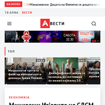
НАЈНОВО
09:54
Манасиевски: Децата на Филипче се децата на предавни
|
ТВ АЛФА
ВЕСТИ
ВЕСТИ
ТОП
15:20
14:12
13:45
Просеко
Мицкоски за третата
матура 
Демографскиот аларм се
фаза од железничката
: Во
оценка 
засилува, во септември
делница Крива Паланка
 22
ќе имаме најмалку 3.000
– Деве Баир: Проектот
првачиња помалку
нема да заврши на
половина тунел во слепа
улица, сега имаме
целина
ЕКОНОМИЈА
Мицкоски: Изјавите на СДСМ