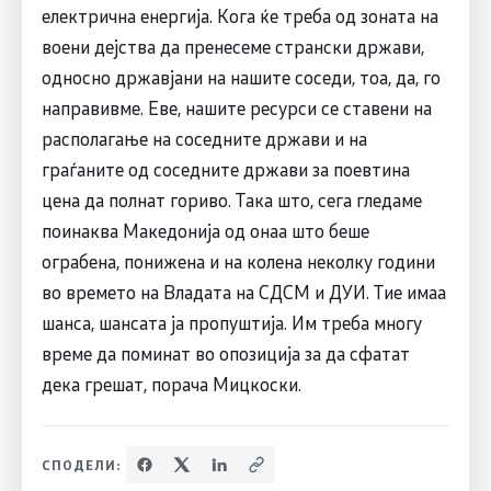
електрична енергија. Кога ќе треба од зоната на
воени дејства да пренесеме странски држави,
односно државјани на нашите соседи, тоа, да, го
направивме. Еве, нашите ресурси се ставени на
располагање на соседните држави и на
граѓаните од соседните држави за поевтина
цена да полнат гориво. Така што, сега гледаме
поинаква Македонија од онаа што беше
ограбена, понижена и на колена неколку години
во времето на Владата на СДСМ и ДУИ. Тие имаа
шанса, шансата ја пропуштија. Им треба многу
време да поминат во опозиција за да сфатат
дека грешат, порача Мицкоски.
СПОДЕЛИ: