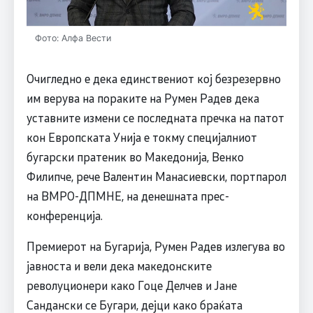
Фото: Алфа Вести
Очигледно е дека единствениот кој безрезервно
им верува на пораките на Румен Радев дека
уставните измени се последната пречка на патот
кон Европската Унија е токму специјалниот
бугарски пратеник во Македонија, Венко
Филипче, рече Валентин Манасиевски, портпарол
на ВМРО-ДПМНЕ, на денешната прес-
конференција.
Премиерот на Бугарија, Румен Радев излегува во
јавноста и вели дека македонските
револуционери како Гоце Делчев и Јане
Сандански се Бугари, дејци како браќата