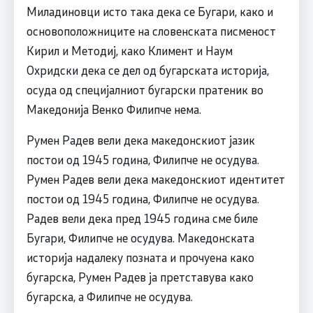
Миладиновци исто така дека се Бугари, како и
основоположниците на словенската писменост
Кирил и Методиј, како Климент и Наум
Охридски дека се дел од бугарската историја,
осуда од специјалниот бугарски пратеник во
Македонија Венко Филипче нема.
Румен Радев вели дека македонскиот јазик
постои од 1945 година, Филипче не осудува.
Румен Радев вели дека македонскиот идентитет
постои од 1945 година, Филипче не осудува.
Радев вели дека пред 1945 година сме биле
Бугари, Филипче не осудува. Македонската
историја надалеку позната и прочуена како
бугарска, Румен Радев ја претставува како
бугарска, а Филипче не осудува.