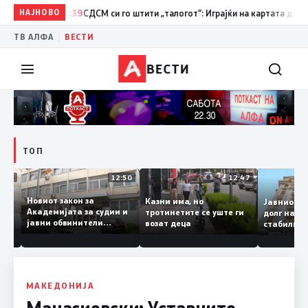
НАЈНОВО
12:39
СДСМ си го штити „талогот“: Играјќи на картата дека се д
|
ТВ АЛФА
ВЕСТИ
ВЕСТИ
ТОП
18:06
12:50
12:47
Новиот закон за
Казни има, но
Јавнио
Академијата за судии и
тротинетите се уште ги
долг на
јавни обвинители
возат деца
стабил
а
наскоро во Собранието
о ниво
МАКЕДОНИЈА
Манасиевски: Уставните