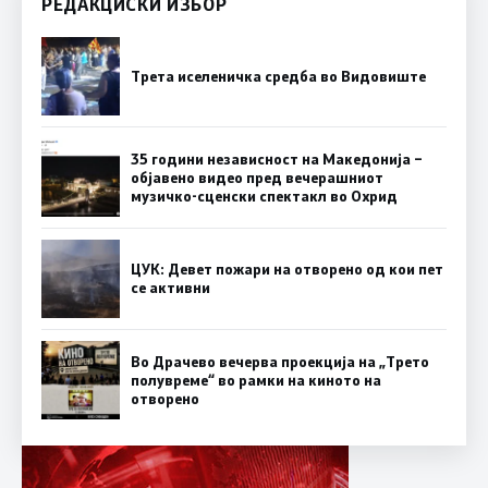
РЕДАКЦИСКИ ИЗБОР
Трета иселеничка средба во Видовиште
35 години независност на Македонија –
објавено видео пред вечерашниот
музичко-сценски спектакл во Охрид
ЦУК: Девет пожари на отворено од кои пет
се активни
Во Драчево вечерва проекција на „Трето
полувреме“ во рамки на киното на
отворено