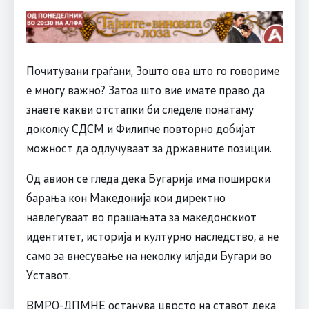
Почитувани граѓани, Зошто ова што го говориме
е многу важно? Затоа што вие имате право да
знаете какви отстапки би следеле понатаму
доколку СДСМ и Филипче повторно добијат
можност да одлучуваат за државните позиции.
Од авион се гледа дека Бугарија има пошироки
барања кон Македонија кои директно
навлегуваат во прашањата за македонскиот
идентитет, историја и културно наследство, а не
само за внесување на неколку илјади Бугари во
Уставот.
ВМРО-ДПМНЕ останува цврсто на ставот дека