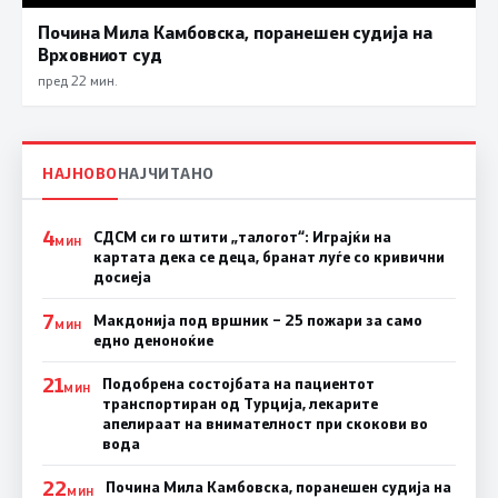
Почина Мила Камбовска, поранешен судија на
Врховниот суд
пред 22 мин.
НАЈНОВО
НАЈЧИТАНО
4
СДСМ си го штити „талогот“: Играјќи на
МИН
картата дека се деца, бранат луѓе со кривични
досиеја
7
Макдонија под вршник – 25 пожари за само
МИН
едно деноноќие
21
Подобрена состојбата на пациентот
МИН
транспортиран од Турција, лекарите
апелираат на внимателност при скокови во
вода
22
Почина Мила Камбовска, поранешен судија на
МИН