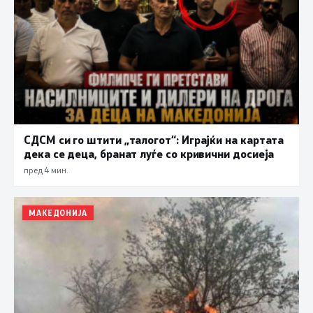
СДСМ си го штити „талогот“: Играјќи на картата
дека се деца, бранат луѓе со кривични досиеја
пред 4 мин.
МАКЕДОНИЈА