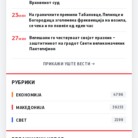
Врховниот суд
23
На граничните премини Табановце, Пелинце и
МИН
Богородица зголемена фреквенција на возила,
се чека и по повеќе од еден час
27
Велешани го чествуваат својот празник –
МИН
заштитникот на градот Свети великомаченик
Пантелејмон
ПРИКАЖИ УШТЕ ВЕСТИ →
РУБРИКИ
ЕКОНОМИЈА
4796
МАКЕДОНИЈА
39233
СВЕТ
2199