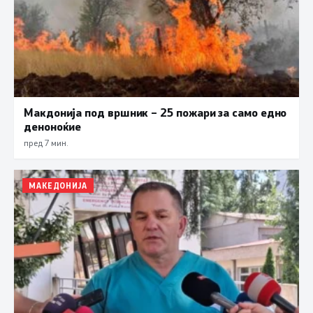
Макдонија под вршник – 25 пожари за само едно
деноноќие
пред 7 мин.
МАКЕДОНИЈА