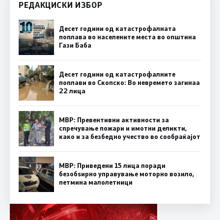
РЕДАКЦИСКИ ИЗБОР
Десет години од катастрофалната
поплава во населените места во општина
Гази Баба
Десет години од катастрофалните
поплави во Скопско: Во невремето загинаа
22 лица
МВР: Превентивни активности за
спречување пожари и имотни деликти,
како и за безбедно учество во сообраќајот
МВР: Приведени 15 лица поради
безобѕирно управување моторно возило,
петмина малолетници