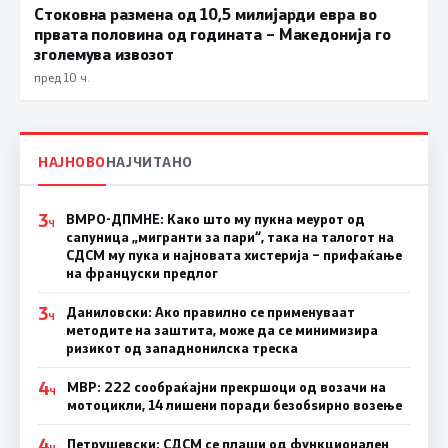
Стоковна размена од 10,5 милијарди евра во
првата половина од годината – Македонија го
зголемува извозот
пред 10 ч.
НАЈНОВО
НАЈЧИТАНО
3
ВМРО-ДПМНЕ: Како што му пукна меурот од
Ч
сапуница „мигранти за пари“, така на талогот на
СДСМ му пука и најновата хистерија – прифаќање
на француски предлог
3
Даниловски: Ако правилно се применуваат
Ч
методите на заштита, може да се минимизира
ризикот од западнонилска треска
4
МВР: 222 сообраќајни прекршоци од возачи на
Ч
мотоцикли, 14 лишени поради безобѕирно возење
4
Петрушевски: СДСМ се плаши од функционален
Ч