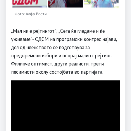
Фото: Алфа Вести
„Мал ни е рејтингот“, „Сега ќе гледаме и ќе
уживаме“- СДСМ на програмски конгрес најави,
дел од членството се подготвува за
предвремени избори и покрај малиот рејтинг.
Филипче оптимист, други реалисти, трети
песимисти околу состојбата во партијата.