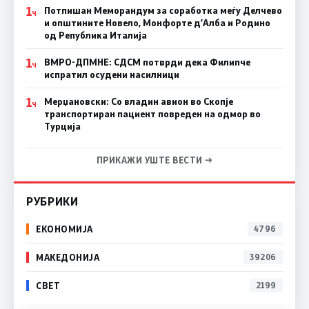
1
Потпишан Меморандум за соработка меѓу Делчево
Ч
и општините Новело, Монфорте д’Алба и Родино
од Република Италија
1
ВМРО-ДПМНЕ: СДСM потврди дека Филипче
Ч
испратил осудени насилници
1
Мерџановски: Со владин авион во Скопје
Ч
транспортиран пациент повреден на одмор во
Турција
ПРИКАЖИ УШТЕ ВЕСТИ →
РУБРИКИ
ЕКОНОМИЈА
4796
МАКЕДОНИЈА
39206
СВЕТ
2199