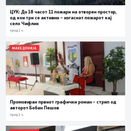
ЦУК: До 18 часот 11 пожари на отворен простор,
од кои три се активни – изгаснат пожарот кај
село Чифлик
пред 1 ч.
МАКЕДОНИЈА
Промовиран првиот графички роман – стрип од
авторот Бобан Пешов
пред 1 ч.