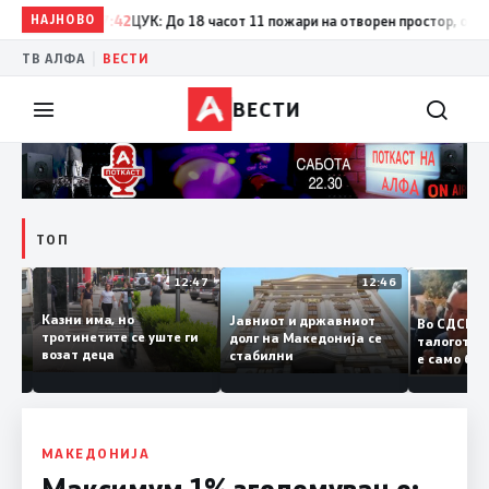
НАЈНОВО
17:42
ЦУК: До 18 часот 11 пожари на отворен простор, од кои т
|
ТВ АЛФА
ВЕСТИ
ВЕСТИ
ТОП
12:50
12:47
12:46
Казни има, но
Јавниот и државниот
Во СДС
дии и
тротинетите се уште ги
долг на Македонија се
талогот
возат деца
стабилни
е само 
ието
копија 
Заев
МАКЕДОНИЈА
Максимум 1% зголемување: