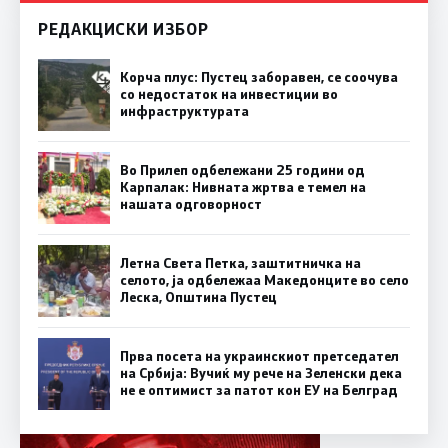
РЕДАКЦИСКИ ИЗБОР
Корча плус: Пустец заборавен, се соочува
со недостаток на инвестиции во
инфраструктурата
Во Прилеп одбележани 25 години од
Карпалак: Нивната жртва е темел на
нашата одговорност
Летна Света Петка, заштитничка на
селото, ја одбележаа Македонците во село
Леска, Општина Пустец
Прва посета на украинскиот претседател
на Србија: Вучиќ му рече на Зеленски дека
не е оптимист за патот кон ЕУ на Белград