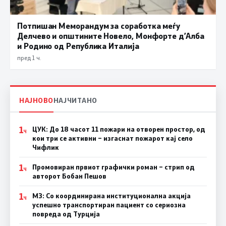
Потпишан Меморандум за соработка меѓу
Делчево и општините Новело, Монфорте д’Алба
и Родино од Република Италија
пред 1 ч.
НАЈНОВО
НАЈЧИТАНО
1
ЦУК: До 18 часот 11 пожари на отворен простор, од
Ч
кои три се активни – изгаснат пожарот кај село
Чифлик
1
Промовиран првиот графички роман – стрип од
Ч
авторот Бобан Пешов
1
МЗ: Со координирана институционална акција
Ч
успешно транспортиран пациент со сериозна
повреда од Турција