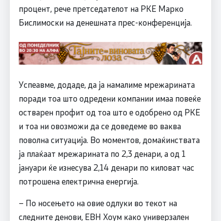
процент, рече претседателот на РКЕ Марко
Бислимоски на денешната прес-конференција.
Успеавме, додаде, да ја намалиме мрежарината
поради тоа што одредени компании имаа повеќе
остварен профит од тоа што е одобрено од РКЕ
и тоа ни овозможи да се доведеме во ваква
поволна ситуација. Во моментов, домаќинствата
ја плаќаат мрежарината по 2,3 денари, а од 1
јануари ќе изнесува 2,14 денари по киловат час
потрошена електрична енергија.
– По носењето на овие одлуки во текот на
следните денови, ЕВН Хоум како универзален