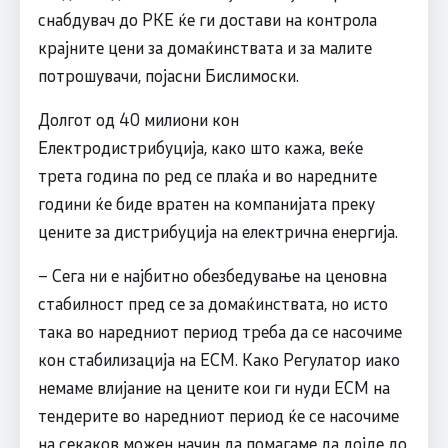
снабдувач до РКЕ ќе ги достави на контрола
крајните цени за домаќинствата и за малите
потрошувачи, појасни Бислимоски.
Долгот од 40 милиони кон
Електродистрибуција, како што кажа, веќе
трета година по ред се плаќа и во наредните
години ќе биде вратен на компанијата преку
цените за дистрибуција на електрична енергија.
– Сега ни е најбитно обезбедување на ценовна
стабилност пред се за домаќинствата, но исто
така во наредниот период треба да се насочиме
кон стабилизација на ЕСМ. Како Регулатор иако
немаме влијание на цените кои ги нуди ЕСМ на
тендерите во наредниот период ќе се насочиме
на секаков можен начин да помагаме да дојде до