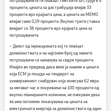
потрошувачите ги плаќаат сметките за струја е 4
проценти, цената за дистрибуција влијае 33
проценти врз крајната цена, а цената на МЕМО
влијае само 0,19 проценти. Вкупно трите ставки
влијаат со 38 проценти врз крајната цена за
потрошувачите.
– Делот од мрежарината кој го плаќаат
домаќинствата и на најголем број од малите
потрошувачи се намалува за седум проценти.
Имајќи во предвид дека веќе ја знаеме и цената
која ЕСМ ја понуди на тендерот на
универзалниот снабдувач која изнесува 62 евра
за мегават час и покривање на 100 проценти од
вкупно планираните количини, не очекувам дека
ќе има поголемо покачување на цената на
електричната енергија за домаќинствата од еден