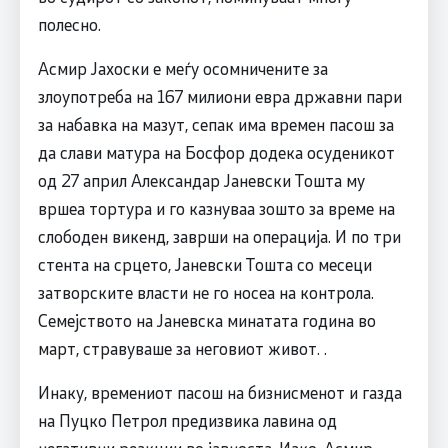
полесно.
Асмир Јахоски е меѓу осомничените за
злоупотреба на 167 милиони евра државни пари
за набавка на мазут, сепак има времен пасош за
да слави матура на Босфор додека осуденикот
од 27 април Александар Јаневски Тошта му
вршеа тортура и го казнуваа зошто за време на
слободен викенд, заврши на операција. И по три
стента на срцето, Јаневски Тошта со месеци
затворските власти не го носеа на контрола.
Семејството на Јаневска минатата година во
март, стравуваше за неговиот живот. .
Инаку, времениот пасош на бизнисменот и газда
на Пуцко Петрол предизвика лавина од
негативни реакции во јавноста. Иако, Асмир