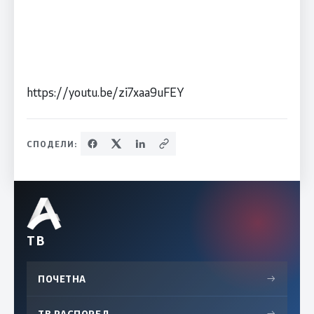
https://youtu.be/zi7xaa9uFEY
СПОДЕЛИ:
ТВ
ПОЧЕТНА
→
ТВ РАСПОРЕД
→