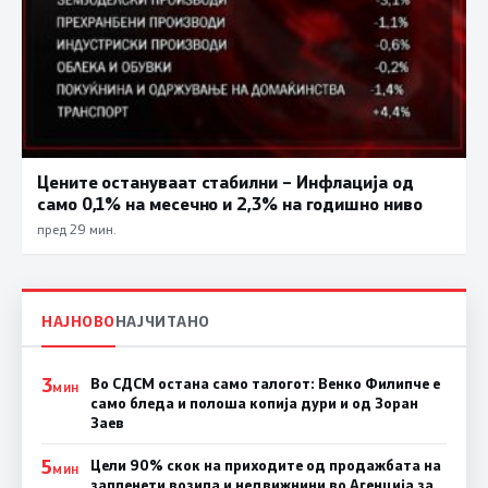
Цените остануваат стабилни – Инфлација од
само 0,1% на месечно и 2,3% на годишно ниво
пред 29 мин.
НАЈНОВО
НАЈЧИТАНО
3
Во СДСМ остана само талогот: Венко Филипче е
МИН
само бледа и полоша копија дури и од Зоран
Заев
5
Цели 90% скок на приходите од продажбата на
МИН
запленети возила и недвижнини во Агенција за