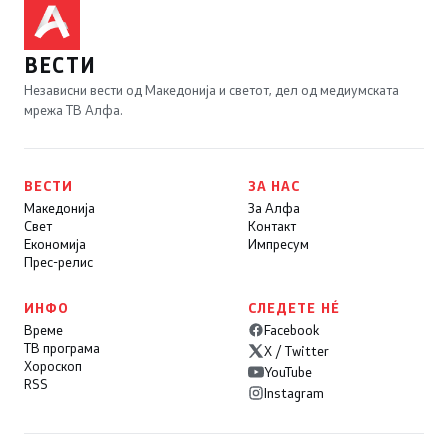
ВЕСТИ
Независни вести од Македонија и светот, дел од медиумската
мрежа ТВ Алфа.
ВЕСТИ
ЗА НАС
Македонија
За Алфа
Свет
Контакт
Економија
Импресум
Прес-релис
ИНФО
СЛЕДЕТЕ НÉ
Време
Facebook
ТВ програма
X / Twitter
Хороскоп
YouTube
RSS
Instagram