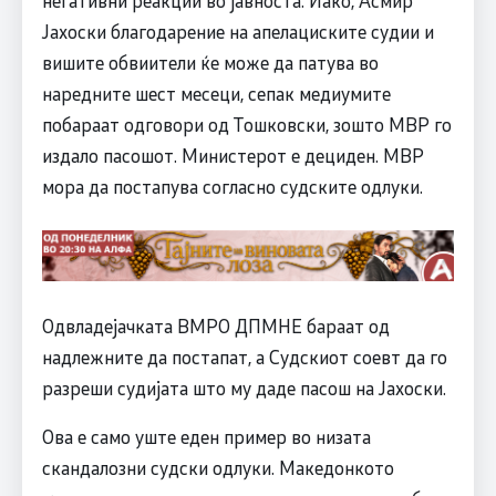
Јахоски благодарение на апелациските судии и
вишите обвиители ќе може да патува во
наредните шест месеци, сепак медиумите
побараат одговори од Тошковски, зошто МВР го
издало пасошот. Министерот е дециден. МВР
мора да постапува согласно судските одлуки.
Одвладејачката ВМРО ДПМНЕ бараат од
надлежните да постапат, а Судскиот соевт да го
разреши судијата што му даде пасош на Јахоски.
Ова е само уште еден пример во низата
скандалозни судски одлуки. Македонкото