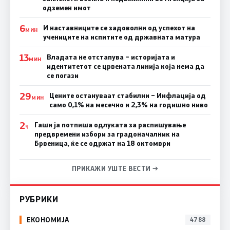
одземен имот
6
И наставниците се задоволни од успехот на
МИН
учениците на испитите од државната матура
13
Владата не отстапува – историјата и
МИН
идентитетот се црвената линија која нема да
се погази
29
Цените остануваат стабилни – Инфлација од
МИН
само 0,1% на месечно и 2,3% на годишно ниво
2
Гаши ја потпиша одлуката за распишување
Ч
предвремени избори за градоначалник на
Брвеница, ќе се одржат на 18 октомври
ПРИКАЖИ УШТЕ ВЕСТИ →
РУБРИКИ
ЕКОНОМИЈА
4788