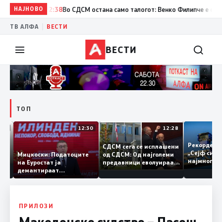
НАЈНОВО
12:38
Во СДСМ остана само талогот: Венко Филипче е само бл
|
ТВ АЛФА
ВЕСТИ
ВЕСТИ
ТОП
12:47
12:30
12:28
од
Рекорден
СДСМ сега се исплашени
а во
„Сејф си
од СДСМ: Од најголеми
Мицкоски: Податоците
д
најмногу
предавници еволуираа
на Еуростат ја
нија
во најголеми патриоти
демантираат
т
опозицијата
ПРИЛОЗИ
Македонско судство – Пасош