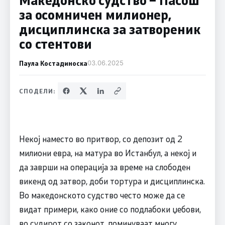
за осомничен милионер,
дисциплинска за затвореник
со стентови
Паула Костадиноска
03.06.2025
СПОДЕЛИ:
Некој наместо во притвор, со депозит од 2
милиони евра, на матура во Истанбул, а некој и
да заврши на операција за време на слободен
викенд од затвор, доби тортура и дисциплинска.
Во македонското судство често може да се
видат примери, како оние со подлабоки џебови,
во судирот со законот, поминуваат многу