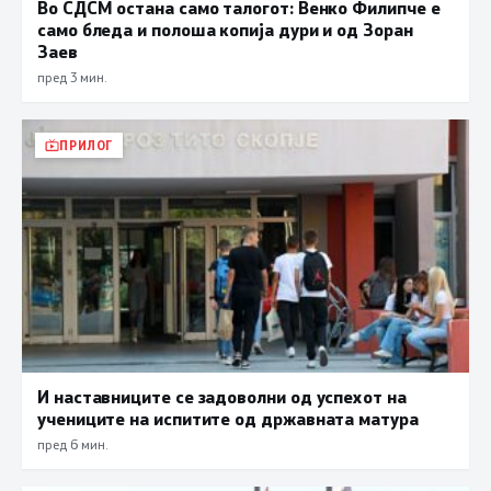
Во СДСМ остана само талогот: Венко Филипче е
само бледа и полоша копија дури и од Зоран
Заев
пред 3 мин.
ПРИЛОГ
И наставниците се задоволни од успехот на
учениците на испитите од државната матура
пред 6 мин.