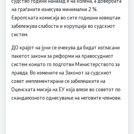
судство години наназад е на колена, а довербата
на граѓаните изнесува минимални 2 %.
Европската комисија во сите годишни извештаи
забележува слабости и корупција во судскиот
систем.
ДО крајот на јуни се очекува да бидат изгласани
пакетот закони за реформи на правосудниот
систем коишто го подготви Министерството за
правда. Во измените на Законот за судскиот
совет имплементирани се забелешките на
Оценската мисија на ЕУ која влезе во советот по
скандалозното однесување на неговите членови.