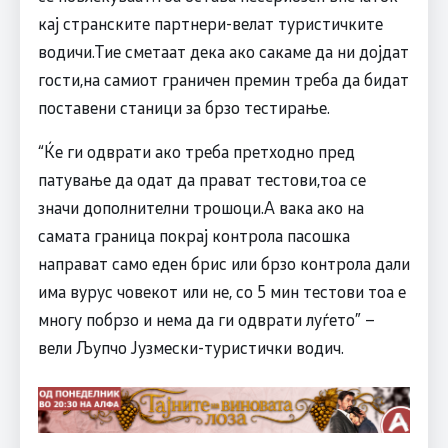
кај странските партнери-велат туристичките
водичи.Тие сметаат дека ако сакаме да ни дојдат
гости,на самиот граничен премин треба да бидат
поставени станици за брзо тестирање.
“Ќе ги одврати ако треба претходно пред
патување да одат да прават тестови,тоа се
значи дополнителни трошоци.А вака ако на
самата граница покрај контрола пасошка
направат само еден брис или брзо контрола дали
има вурус човекот или не, со 5 мин тестови тоа е
многу побрзо и нема да ги одврати луѓето” –
вели Љупчо Јузмески-туристички водич.