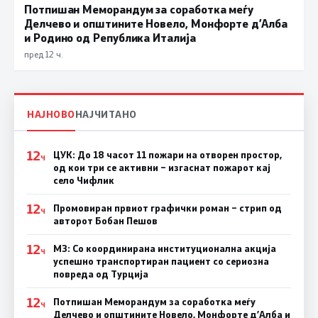
Потпишан Меморандум за соработка меѓу
Делчево и општините Новело, Монфорте д’Алба
и Родино од Република Италија
пред 12 ч.
НАЈНОВО
НАЈЧИТАНО
12
ЦУК: До 18 часот 11 пожари на отворен простор,
Ч
од кои три се активни – изгаснат пожарот кај
село Чифлик
12
Промовиран првиот графички роман – стрип од
Ч
авторот Бобан Пешов
12
МЗ: Со координирана институционална акција
Ч
успешно транспортиран пациент со сериозна
повреда од Турција
12
Потпишан Меморандум за соработка меѓу
Ч
Делчево и општините Новело, Монфорте д’Алба и