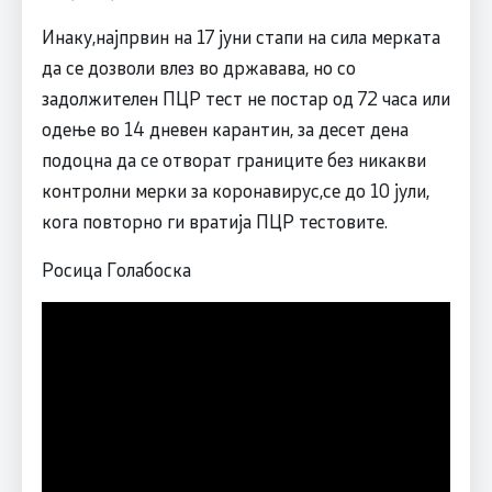
Инаку,најпрвин на 17 јуни стапи на сила мерката
да се дозволи влез во државава, но со
задолжителен ПЦР тест не постар од 72 часа или
одење во 14 дневен карантин, за десет дена
подоцна да се отворат границите без никакви
контролни мерки за коронавирус,се до 10 јули,
кога повторно ги вратија ПЦР тестовите.
Росица Голабоска