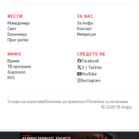
ВЕСТИ
ЗА НАС
Македонија
За Алфа
Свет
Контакт
Економија
Импресум
Прес-релис
ИНФО
СЛЕДЕТЕ НÉ
Време
Facebook
ТВ програма
X / Twitter
Хороскоп
YouTube
RSS
Instagram
Услови на користење
Политика за приватност
Политика за колачиња
© 2026 ТВ Алфа