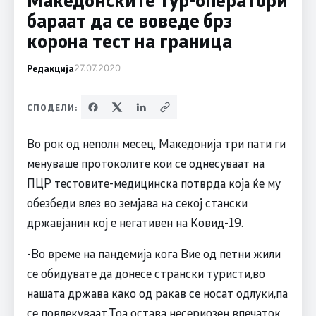
бараат да се воведе брз
корона тест на граница
Редакција
27.07.2020
СПОДЕЛИ:
Во рок од неполн месец, Македонија три пати ги
менуваше протоколите кои се однесуваат на
ПЦР тестовите-медицинска потврда која ќе му
обезбеди влез во земјава на секој стански
државјанин кој е негативен на Ковид-19.
-Во време на пандемија кога Вие од петни жили
се обидувате да донесе странски туристи,во
нашата држава како од ракав се носат одлуки,па
се повлекуваат.Тоа остава несериозен впечаток