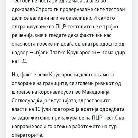
тестови не постари од 72 часа за влез во
државава.Строго ги проверувавме сите тестови
дали се валидни или не се валидни. И самото
одграничување со ПЦР тестовите не е трајно
решенија, значи гледате дека фактички нас
опасноста повеќе ни доаѓа од внатре одошто од
надвор – изјави Златко Крушароски – Командир
на П.С.
Но, факт е вели Крушароски дека со самото
отворање на границите, се зголеми ризикот од
ширење на коронавирусот во Македонија.
Согледувајќи ја ситуацијата, здраствените
власти на 10 јули повторно ја вратија одредбата
за задолжително прикажување на ПЦР тест.Ова
направи хаос и го отежна работењето на тур
операторите.