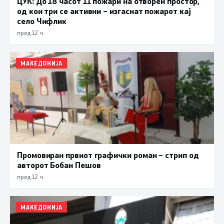
ЦУК: До 18 часот 11 пожари на отворен простор,
од кои три се активни – изгаснат пожарот кај
село Чифлик
пред 12 ч.
МАКЕДОНИЈА
Промовиран првиот графички роман – стрип од
авторот Бобан Пешов
пред 12 ч.
МАКЕДОНИЈА