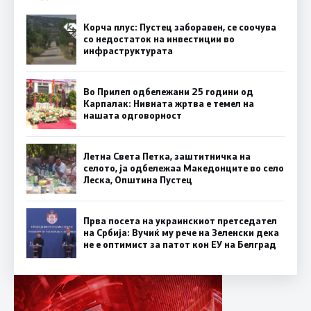
Корча плус: Пустец заборавен, се соочува
со недостаток на инвестиции во
инфраструктурата
Во Прилеп одбележани 25 години од
Карпалак: Нивната жртва е темел на
нашата одговорност
Летна Света Петка, заштитничка на
селото, ја одбележаа Македонците во село
Леска, Општина Пустец
Прва посета на украинскиот претседател
на Србија: Вучиќ му рече на Зеленски дека
не е оптимист за патот кон ЕУ на Белград