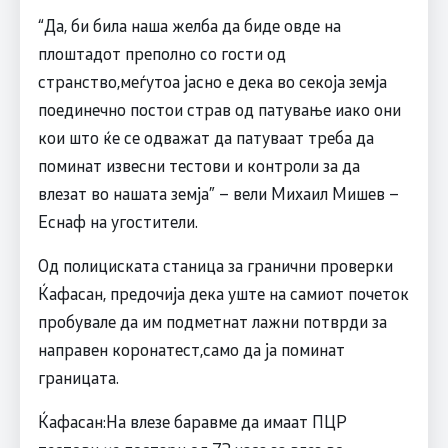
“Да, би била наша желба да биде овде на
плоштадот преполно со гости од
странство,меѓутоа јасно е дека во секоја земја
поединечно постои страв од патување иако они
кои што ќе се одважат да патуваат треба да
поминат извесни тестови и контроли за да
влезат во нашата земја” – вели Михаил Мишев –
Eснаф на угостители.
Од полициската станица за гранични проверки
Ќафасан, предочија дека уште на самиот почеток
пробувале да им подметнат лажни потврди за
направен коронатест,само да ја поминат
границата.
Ќафасан:На влезе баравме да имаат ПЦР