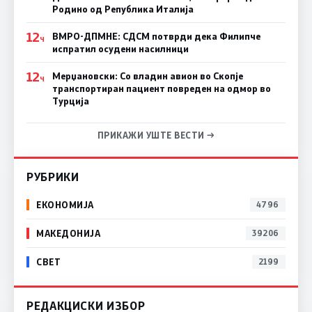
Родино од Република Италија
12
ВМРО-ДПМНЕ: СДСM потврди дека Филипче
Ч
испратил осудени насилници
12
Мерџановски: Со владин авион во Скопје
Ч
транспортиран пациент повреден на одмор во
Турција
ПРИКАЖИ УШТЕ ВЕСТИ →
РУБРИКИ
ЕКОНОМИЈА
4796
МАКЕДОНИЈА
39206
СВЕТ
2199
РЕДАКЦИСКИ ИЗБОР