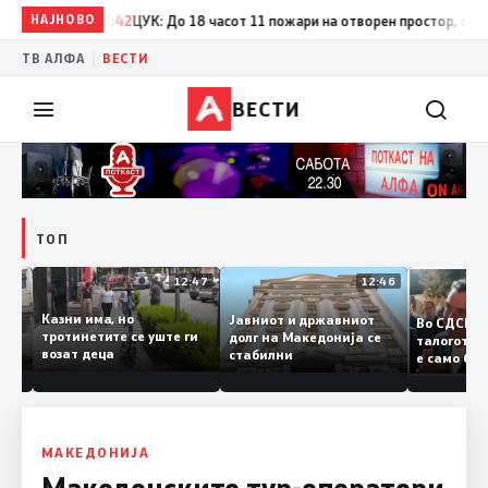
НАЈНОВО
17:42
ЦУК: До 18 часот 11 пожари на отворен простор, од кои т
|
ТВ АЛФА
ВЕСТИ
ВЕСТИ
ТОП
12:50
12:47
12:46
Казни има, но
Јавниот и државниот
Во СДС
дии и
тротинетите се уште ги
долг на Македонија се
талогот
возат деца
стабилни
е само 
ието
копија 
Заев
МАКЕДОНИЈА
Македонските тур-оператори