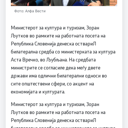
Фото: Алфа Вести
Министерот за култура и туризам, Зоран
Љутков во рамките на работната посета на
Република Словенија денеска оствариЛ
билатерална средба со министерката за култура
Аста Вречко, во Љубљана. На средбата
министрите се согласиле дека меѓу двете
држави има одлични билатерални односи во
сите општествени сфери, со акцент на
економијата и културата.
Министерот за култура и туризам, Зоран
Љутков во рамките на работната посета на
Република Словенија денеска оствариЛ