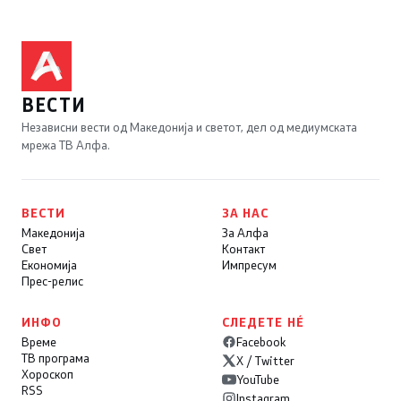
ВЕСТИ
Независни вести од Македонија и светот, дел од медиумската
мрежа ТВ Алфа.
ВЕСТИ
ЗА НАС
Македонија
За Алфа
Свет
Контакт
Економија
Импресум
Прес-релис
ИНФО
СЛЕДЕТЕ НÉ
Време
Facebook
ТВ програма
X / Twitter
Хороскоп
YouTube
RSS
Instagram