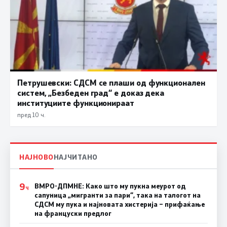
Петрушевски: СДСМ се плаши од функционален
систем, „Безбеден град“ е доказ дека
институциите функционираат
пред 10 ч.
НАЈНОВО
НАЈЧИТАНО
9
ВМРО-ДПМНЕ: Како што му пукна меурот од
Ч
сапуница „мигранти за пари“, така на талогот на
СДСМ му пука и најновата хистерија – прифаќање
на француски предлог