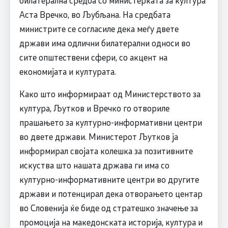
билатерална средба со министерката за култура
Аста Вречко, во Љубљана. На средбата
министрите се согласиле дека меѓу двете
држави има одлични билатерални односи во
сите општествени сфери, со акцент на
економијата и културата.
Како што информираат од Министерството за
култура, Љутков и Вречко го отвориле
прашањето за културно-информативни центри
во двете држави. Министерот Љутков ја
информирал својата колешка за позитивните
искуства што нашата држава ги има со
културно-информативните центри во другите
држави и потенцирал дека отворањето центар
во Словенија ќе биде од стратешко значење за
промоција на македонската историја, култура и