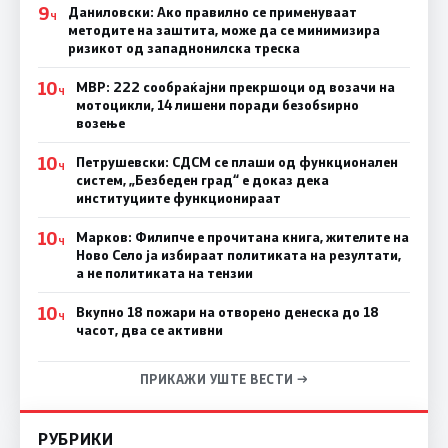
9
Даниловски: Ако правилно се применуваат
Ч
методите на заштита, може да се минимизира
ризикот од западнонилска треска
10
МВР: 222 сообраќајни прекршоци од возачи на
Ч
мотоцикли, 14 лишени поради безобѕирно
возење
10
Петрушевски: СДСМ се плаши од функционален
Ч
систем, „Безбеден град“ е доказ дека
институциите функционираат
10
Марков: Филипче е прочитана книга, жителите на
Ч
Ново Село ја избираат политиката на резултати,
а не политиката на тензии
10
Вкупно 18 пожари на отворено денеска до 18
Ч
часот, два се активни
ПРИКАЖИ УШТЕ ВЕСТИ →
РУБРИКИ