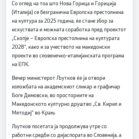
Со оглед на тоа што Нова Горица и Гориција
(Италија) се безгранична Европска престолнина
на култура за 2025 година, ќе стане збор за
искуствата и можната соработка пред проектот
„Скопје – Европска престолнина на културата
2028“, како и за учеството на македонски
проекти во словенечко-италијанската програма
на ЕПК.
Вечер министерот Љутков ќе ја отвори
изложбата на академскиот сликар и графичар
Боге Димовски, во просториите на
Македонското културно друштво „Св. Кирил и
Методиј“ во Крањ.
Љутков посетата ја продолжува утре со
работни средби со дијаспората во Словенија, а