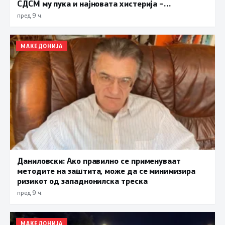
СДСМ му пука и најновата хистерија –
прифаќање на француски предлог
пред 9 ч.
МАКЕДОНИЈА
Даниловски: Ако правилно се применуваат
методите на заштита, може да се минимизира
ризикот од западнонилска треска
пред 9 ч.
МАКЕДОНИЈА