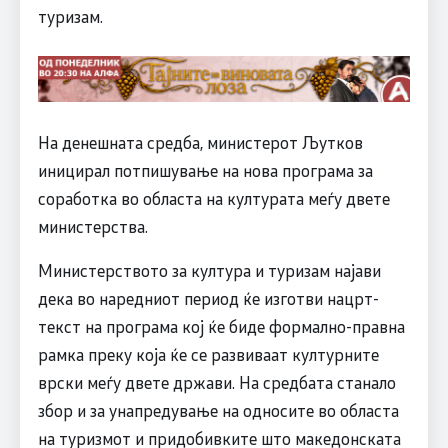
туризам.
На денешната средба, министерот Љутков
иницирал потпишување на нова програма за
соработка во областа на културата меѓу двете
министерства.
Министерството за култура и туризам најави
дека во наредниот период ќе изготви нацрт-
текст на програма кој ќе биде формално-правна
рамка преку која ќе се развиваат културните
врски меѓу двете држави. На средбата станало
збор и за унапредување на односите во областа
на туризмот и придобивките што македонската