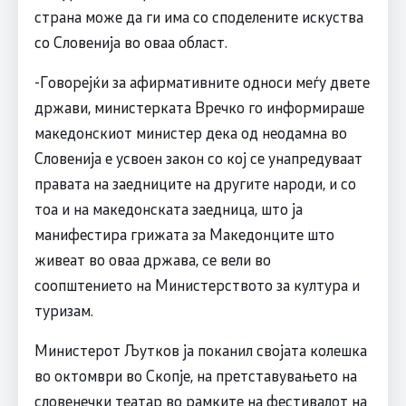
страна може да ги има со споделените искуства
со Словенија во оваа област.
-Говорејќи за афирмативните односи меѓу двете
држави, министерката Вречко го информираше
македонскиот министер дека од неодамна во
Словенија е усвоен закон со кој се унапредуваат
правата на заедниците на другите народи, и со
тоа и на македонската заедница, што ја
манифестира грижата за Македонците што
живеат во оваа држава, се вели во
соопштението на Министерството за култура и
туризам.
Министерот Љутков ја поканил својата колешка
во октомври во Скопје, на претставувањето на
словенечки театар во рамките на фестивалот на