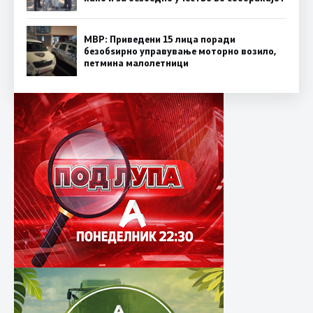
МВР: Приведени 15 лица поради
безобѕирно управување моторно возило,
петмина малолетници