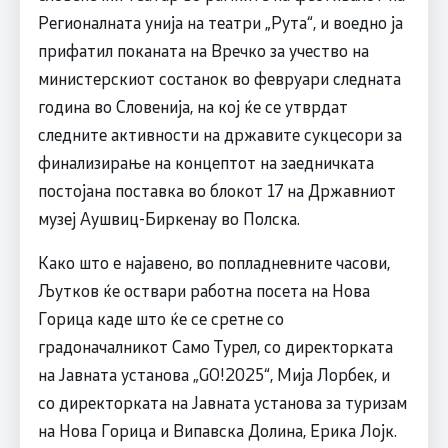
Регионалната унија на театри „Рута“, и воедно ја
прифатил поканата на Вречко за учество на
министерскиот состанок во февруари следната
година во Словенија, на кој ќе се утврдат
следните активности на државите сукцесори за
финализирање на концептот на заедничката
постојана поставка во блокот 17 на Државниот
музеј Аушвиц-Биркенау во Полска.
Како што е најавено, во поплaдневните часови,
Љутков ќе оствари работна посета на Нова
Горица каде што ќе се сретне со
градоначалникот Само Турел, со директорката
на Јавната установа „GO!2025“, Мија Лорбек, и
со директорката на Јавната установа за туризам
на Нова Горица и Випавска Долина, Ерика Лојк.