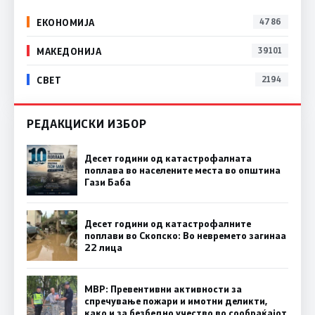
ЕКОНОМИЈА
4786
МАКЕДОНИЈА
39101
СВЕТ
2194
РЕДАКЦИСКИ ИЗБОР
Десет години од катастрофалната
поплава во населените места во општина
Гази Баба
Десет години од катастрофалните
поплави во Скопско: Во невремето загинаа
22 лица
МВР: Превентивни активности за
спречување пожари и имотни деликти,
како и за безбедно учество во сообраќајот