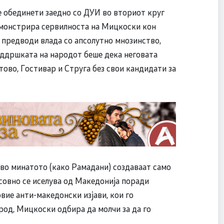
 обединети заедно со ДУИ во вториот круг
монстрира сервилноста на Мицкоски кон
предводи влада со апсолутно мнозинство,
поддршката на народот беше дека неговата
ово, Гостивар и Струга без свои кандидати за
во минатото (како Рамадани) создаваат само
совно се иселува од Македонија поради
овие анти-македонски изјави, кои го
од, Мицкоски одбира да молчи за да го