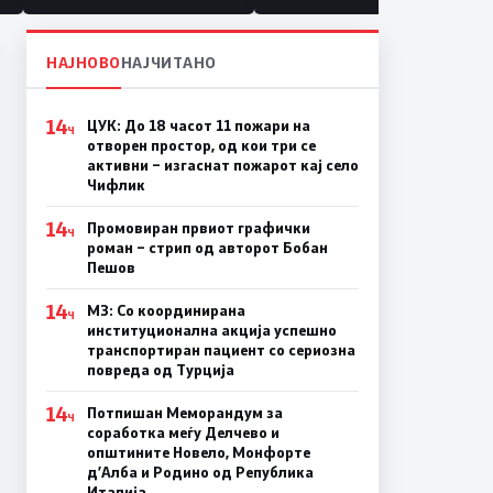
НАЈНОВО
НАЈЧИТАНО
14
ЦУК: До 18 часот 11 пожари на
Ч
отворен простор, од кои три се
активни – изгаснат пожарот кај село
Чифлик
14
Промовиран првиот графички
Ч
роман – стрип од авторот Бобан
Пешов
14
МЗ: Со координирана
Ч
институционална акција успешно
транспортиран пациент со сериозна
повреда од Турција
14
Потпишан Меморандум за
Ч
соработка меѓу Делчево и
општините Новело, Монфорте
д’Алба и Родино од Република
Италија