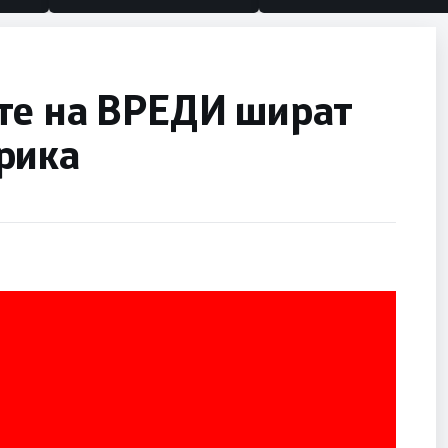
те на ВРЕДИ шират
рика