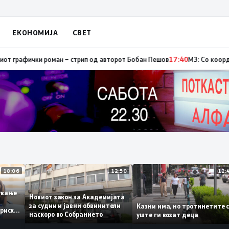
ЕКОНОМИЈА
СВЕТ
стор, од кои три се активни – изгаснат пожарот кај село Чифлик
17:41
Пр
18:06
12:50
ботување
Новиот закон за Академијата
за судии и јавни обвинители
Казни има, но тротинетит
сториски
наскоро во Собранието
уште ги возат деца
3%