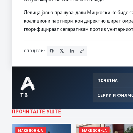
Левица јавно прашува: дали Мицкоски ќе биде с
коалициони партнери, кои директно шират омр
глорифицираат сепаратизам против унитарниот
СПОДЕЛИ:
ПОЧЕТНА
ТВ
СЕРИИ И ФИЛМ
ПРОЧИТАЈТЕ УШТЕ
МАКЕДОНИЈА
МАКЕДОНИЈА