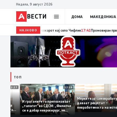
Недела, 9 август 2026
ВЕСТИ
ДОМА
МАКЕДОНИЈА
НАЈНОВО
17:42
ЦУК: До 18 часот 11 пожари на отворен про
ТОП
12:27
12:19
Мерките за самовра
ваат: За
И граѓаните го препознаваат
даваат резултат –
ција треба
„талогот“ во СДСМ: „Филипче
невработеноста на и
 домашното
си е добар неврохирург, не
најниско ниво од 11,
треба се занимава со