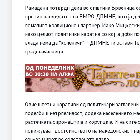
Рамадани потврди дека во општина Брвеница се
против кандидатот на ВМРО-ДПМНЕ, што ја де
помалиот коалиционен партнер. Иако Мицкоски 
иако целиот политички наратив со кој ја доби 
влада нема да “коленичи” – ДПМНЕ ги остави Тет
градоначалници.
Овие штетни наративи од политичари заглавени 
поделби и нетрпеливост, додека населението ма
растечката сиромаштија и корупција. И на сите 
понижуваат достоинството на македонскиот нар
сочува мирот во сопствената влада.