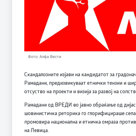
Фото: Алфа Вести
Скандалозните изјави на кандидатот за градон
Рамадани, предизвикуваат етнички тензии и ши
отсуство на проекти и визија за развој на сопст
Рамадани од ВРЕДИ во јавно обраќање од дијасп
шовинистичка реторика го глорифицираше сепа
промовира национална и етничка омраза против
на Левица.