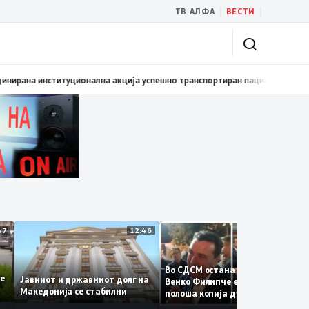
|
|
ТВ АЛФА
ВЕСТИ
омовиран првиот графички роман – стрип од авторот Бобан Пешов
17:4
12:47
12:46
12:38
Во СДСМ остана само талогот
е се
Јавниот и државниот долг на
Венко Филипче е само бледа и
Македонија се стабилни
полоша копија дури и од Зора
Заев