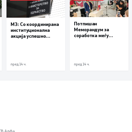
Потпишан
МЗ: Со координирана
Меморандум за
институционална
соработка меѓу
акција успешно
Делчево и општините
транспортиран
Новело, Монфорте
пациент со сериозна
д’Алба и Родино од
повреда од Турција
Република Италија
пред 14 ч.
пред 14 ч.
 ТВ Алфа.