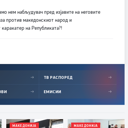
амо нем набљудувач пред изјавите на неговите
аза против македонскиот народ и
 каракатер на Републиката?!
→
ТВ РАСПОРЕД
→
ОВИ
→
ЕМИСИИ
→
МАКЕДОНИЈА
МАКЕДОНИЈА