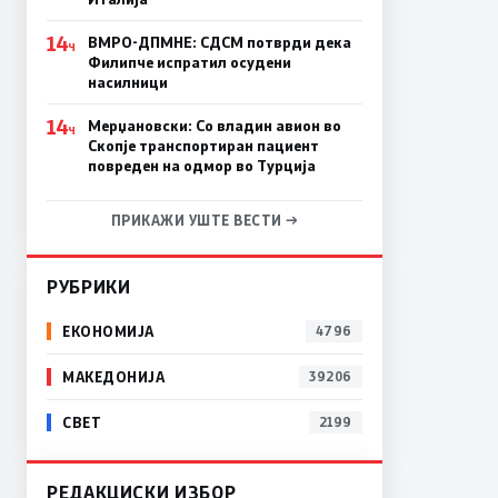
14
ВМРО-ДПМНЕ: СДСM потврди дека
Ч
Филипче испратил осудени
насилници
14
Мерџановски: Со владин авион во
Ч
Скопје транспортиран пациент
повреден на одмор во Турција
ПРИКАЖИ УШТЕ ВЕСТИ →
РУБРИКИ
ЕКОНОМИЈА
4796
МАКЕДОНИЈА
39206
СВЕТ
2199
РЕДАКЦИСКИ ИЗБОР