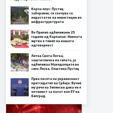
Корча плус: Пустец
заборавен, се соочува со
недостаток на инвестиции во
инфраструктурата
Во Прилеп одбележани 25
години од Карпалак: Нивната
жртва е темел на нашата
одговорност
Летна Света Петка,
заштитничка на селото, ја
одбележаа Македонците во
село Леска, Општина Пустец
Прва посета на украинскиот
претседател на Србија: Вучиќ
му рече на Зеленски дека не е
оптимист за патот кон ЕУ на
Белград