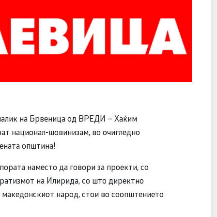
ачалик на Брвеница од ВРЕДИ – Хаќим
рат национал-шовинизам, во очигледно
вената општина!
ората наместо да говори за проекти, со
ратизмот на Илирида, со што директно
 македонскиот народ, стои во соопштението