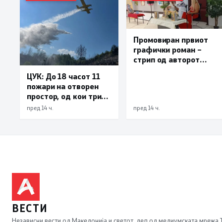
Промовиран првиот
графички роман –
стрип од авторот
Бобан Пешов
ЦУК: До 18 часот 11
пожари на отворен
простор, од кои три
се активни – изгаснат
пред 14 ч.
пред 14 ч.
пожарот кај село
Чифлик
ВЕСТИ
Независни вести од Македонија и светот, дел од медиумската мрежа