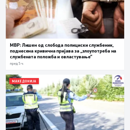
МВР: Лишен од слобода полициски службеник,
поднесена кривична пријава за „злоупотреба на
службената положба и овластување”
пред 5 ч.
МАКЕДОНИЈА