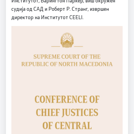
Институтот, Барингтон Паркер, виш окружен
судија од САД и Роберт Р. Странг, извршен
директор на Институтот CEELI.