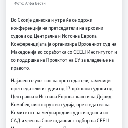
Фото: Алфа Вести
Во Скопје денеска и утре ќе се одржи
конференција на претседатели на врховни
судови од Централна и Источна Европа.
Конференцијата ја организира Врховниот суд на
Македонија во соработка со CEELI Институтот и
со поддршка на Проектот на ЕУ за владеење на
правото.
Најавено е учество на претседатели, заменици
претседатели и судии од 13 врховни судови од
Централна и Источна Европа, како и на Дејвид
Кемпбел, виш окружен судија, претседател на
Комитетот за меѓународни судски односи во
САД и член на Советодавниот одбор на CEELI