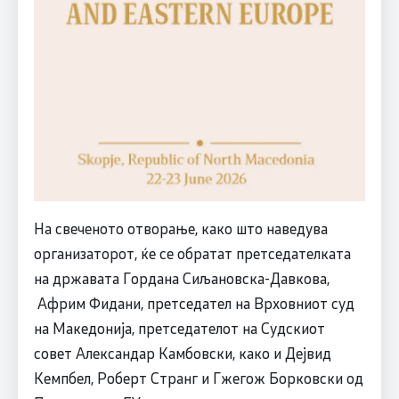
На свеченото отворање, како што наведува
организаторот, ќе се обратат претседателката
на државата Гордана Сиљановска-Давкова,
Африм Фидани, претседател на Врховниот суд
на Македонија, претседателот на Судскиот
совет Александар Камбовски, како и Дејвид
Кемпбел, Роберт Странг и Гжегож Борковски од