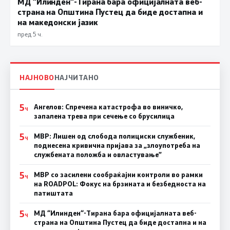
МД “Илинден“-Тирана бара официјалната веб-
страна на Општина Пустец да биде достапна и
на македонски јазик
пред 5 ч.
НАЈНОВО
НАЈЧИТАНО
5
Ангелов: Спречена катастрофа во виничко,
Ч
запалена трева при сечење со брусилица
5
МВР: Лишен од слобода полициски службеник,
Ч
поднесена кривична пријава за „злоупотреба на
службената положба и овластување”
5
МВР со засилени сообраќајни контроли во рамки
Ч
на ROADPOL: Фокус на брзината и безбедноста на
патиштата
5
МД “Илинден“-Тирана бара официјалната веб-
Ч
страна на Општина Пустец да биде достапна и на