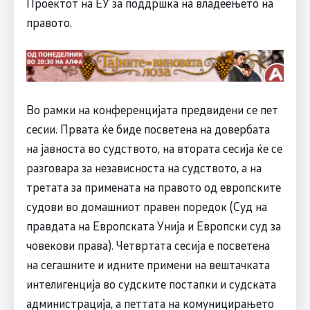
Проектот на ЕУ за поддршка на владеењето на
правото.
Во рамки на конференцијата предвидени се пет
сесии. Првата ќе биде посветена на довербата
на јавноста во судството, на втората сесија ќе се
разговара за независноста на судството, а на
третата за примената на правото од европските
судови во домашниот правен поредок (Суд на
правдата на Европската Унија и Европски суд за
човекови права). Четвртата сесија е посветена
на сегашните и идните примени на вештачката
интелигенција во судските постапки и судската
администрација, а петтата на комуницирањето