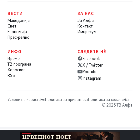
ВЕСТИ
ЗА НАС
Македонија
За Алфа
Свет
Контакт
Економија
Импресум
Прес-релис
ИНФО
СЛЕДЕТЕ НÉ
Време
Facebook
ТВ програма
X / Twitter
Хороскоп
YouTube
RSS
Instagram
Услови на користење
Политика за приватност
Политика за колачиња
© 2026 ТВ Алфа