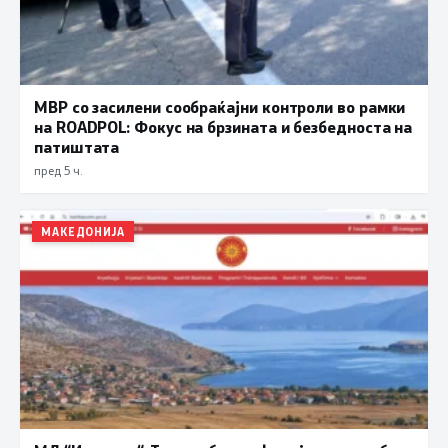
МВР со засилени сообраќајни контроли во рамки
на ROADPOL: Фокус на брзината и безбедноста на
патиштата
пред 5 ч.
МАКЕДОНИЈА