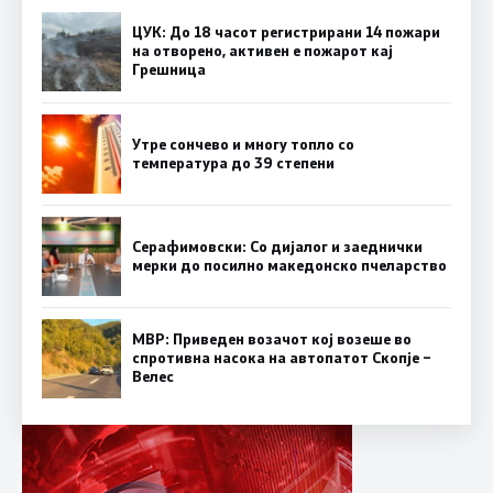
ЦУК: До 18 часот регистрирани 14 пожари
на отворено, активен е пожарот кај
Грешница
Утре сончево и многу топло со
температура до 39 степени
Серафимовски: Со дијалог и заеднички
мерки до посилно македонско пчеларство
МВР: Приведен возачот кој возеше во
спротивна насока на автопатот Скопје –
Велес