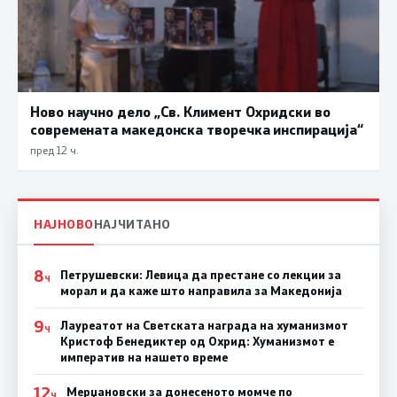
Ново научно дело „Св. Климент Охридски во
современата македонска творечка инспирација“
пред 12 ч.
НАЈНОВО
НАЈЧИТАНО
8
Петрушевски: Левица да престане со лекции за
Ч
морал и да каже што направила за Македонија
9
Лауреатот на Светската награда на хуманизмот
Ч
Кристоф Бенедиктер од Охрид: Хуманизмот е
императив на нашето време
12
Мерџановски за донесеното момче по
Ч