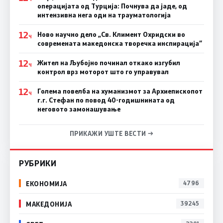
операцијата од Турција: Почнува да јаде, од
интензивна нега оди на трауматологија
12
Ново научно дело „Св. Климент Охридски во
Ч
современата македонска творечка инспирација“
12
Жител на Љубојно починал откако изгубил
Ч
контрол врз моторот што го управувал
12
Голема повелба на хуманизмот за Архиепископот
Ч
г.г. Стефан по повод 40-годишнината од
неговото замонашување
ПРИКАЖИ УШТЕ ВЕСТИ →
РУБРИКИ
ЕКОНОМИЈА
4796
МАКЕДОНИЈА
39245