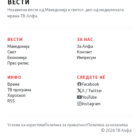
ВЕСТИ
Независни вести од Македонија и светот, дел од медиумската
мрежа ТВ Алфа.
ВЕСТИ
ЗА НАС
Македонија
За Алфа
Свет
Контакт
Економија
Импресум
Прес-релис
ИНФО
СЛЕДЕТЕ НÉ
Време
Facebook
ТВ програма
X / Twitter
Хороскоп
YouTube
RSS
Instagram
Услови на користење
Политика за приватност
Политика за колачиња
© 2026 ТВ Алфа