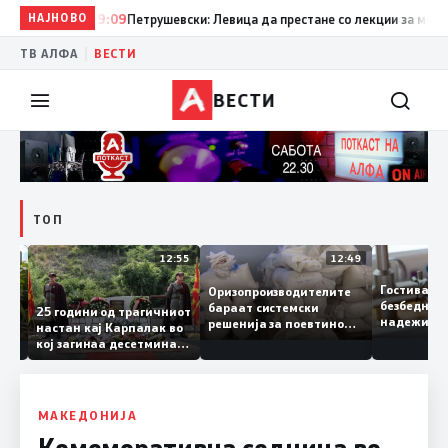
НАЈНОВО
19:09
Петрушевски: Левица да престане со лекции за морал и 
|
ТВ АЛФА
ВЕСТИ
ВЕСТИ
ТОП
13:04
12:55
12:49
Гостива
Оризопроизводителите
безбедн
бараат системски
онија
25 години од трагичниот
надежит
решенија за поевтино
настан кај Карпалак во
следнат
производство
кој загинаа десетмина
може да
македонски бранители
МАКЕДОНИЈА
Комеморативна седница во