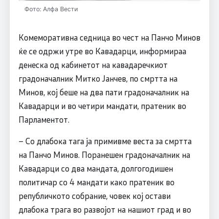
Фото: Алфа Вести
Комеморативна седница во чест на Панчо Минов
ќе се одржи утре во Кавадарци, информираа
денеска од кабинетот на кавадаречкиот
градоначалник Митко Јанчев, по смртта на
Минов, кој беше на два пати градоначалник на
Кавадарци и во четири мандати, пратеник во
Парламентот.
– Со длабока тага ја примивме веста за смртта
на Панчо Минов. Поранешен градоначалник на
Кавадарци со два мандата, долгогодишен
политичар со 4 мандати како пратеник во
републичкото собрание, човек кој остави
длабока трага во развојот на нашиот град и во