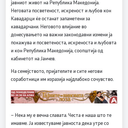
јавниот живот на Република Македонија.
Неговата посветеност, искреност и љубов кон
Кавадарци ќе останат запаметени за
кавадарчани. Неговото влијание во
донесувањето на важни законодавни измени ја
покажува и посветеноста, искреноста и љубовта
и кон Република Македонија, соопштија од
кабинетот на Јанчев.
На семејството, пријателите и сите негови
соработници им изразија најдлабоко сочувство.
– Нека му е вечна славата. Честа е наша што те
имавме. Ја известуваме јавноста дека утре со