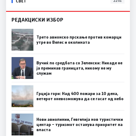
СВЕТ
2201
РЕДАКЦИСКИ ИЗБОР
Трето авионско прскање против комарци
утре во Велес и околината
Вучиќ по средбата со Зеленски: Никаде не
ја преминав границата, никому не му
служам
Грција гори: Над 400 пожари за 10 дена,
ветерот оневозможува да се гасат од небо
Нови авиолинии, Гевгелија нов туристички
центар – туризмот останува приоритет на
власта