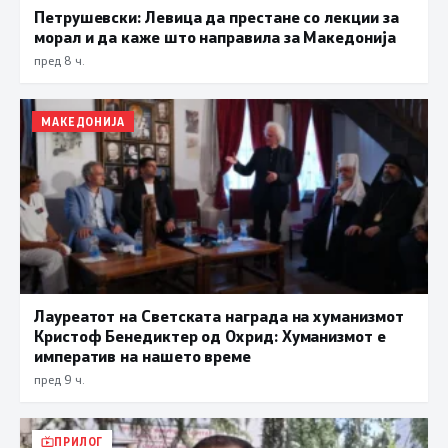
Петрушевски: Левица да престане со лекции за
морал и да каже што направила за Македонија
пред 8 ч.
МАКЕДОНИЈА
Лауреатот на Светската награда на хуманизмот
Кристоф Бенедиктер од Охрид: Хуманизмот е
императив на нашето време
пред 9 ч.
ПРИЛОГ