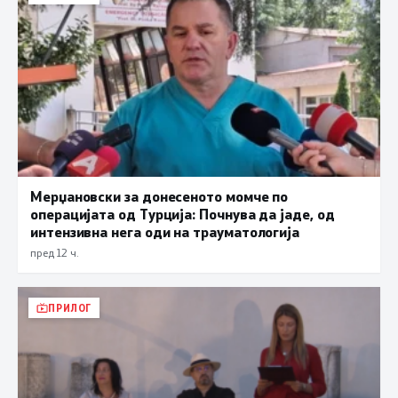
Мерџановски за донесеното момче по
операцијата од Турција: Почнува да јаде, од
интензивна нега оди на трауматологија
пред 12 ч.
ПРИЛОГ