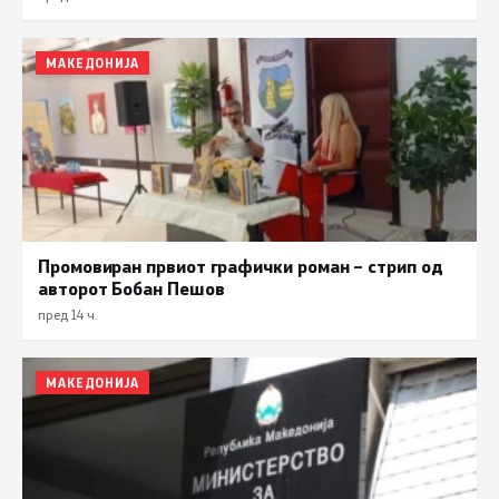
МАКЕДОНИЈА
Промовиран првиот графички роман – стрип од
авторот Бобан Пешов
пред 14 ч.
МАКЕДОНИЈА