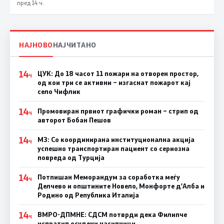
пред 14 ч.
НАЈНОВО
НАЈЧИТАНО
14
ЦУК: До 18 часот 11 пожари на отворен простор,
Ч
од кои три се активни – изгаснат пожарот кај
село Чифлик
14
Промовиран првиот графички роман – стрип од
Ч
авторот Бобан Пешов
14
МЗ: Со координирана институционална акција
Ч
успешно транспортиран пациент со сериозна
повреда од Турција
14
Потпишан Меморандум за соработка меѓу
Ч
Делчево и општините Новело, Монфорте д’Алба и
Родино од Република Италија
14
ВМРО-ДПМНЕ: СДСM потврди дека Филипче
Ч
испратил осудени насилници