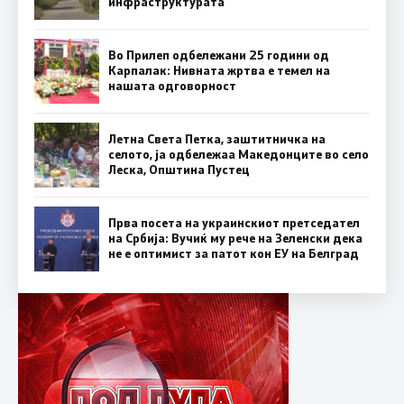
инфраструктурата
Во Прилеп одбележани 25 години од
Карпалак: Нивната жртва е темел на
нашата одговорност
Летна Света Петка, заштитничка на
селото, ја одбележаа Македонците во село
Леска, Општина Пустец
Прва посета на украинскиот претседател
на Србија: Вучиќ му рече на Зеленски дека
не е оптимист за патот кон ЕУ на Белград