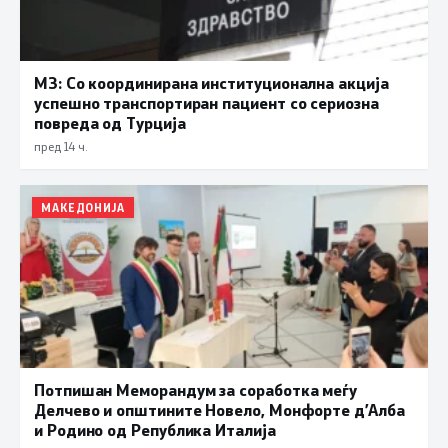
МЗ: Со координирана институционална акција
успешно транспортиран пациент со сериозна
повреда од Турција
пред 14 ч.
МАКЕДОНИЈА
Потпишан Меморандум за соработка меѓу
Делчево и општините Новело, Монфорте д’Алба
и Родино од Република Италија