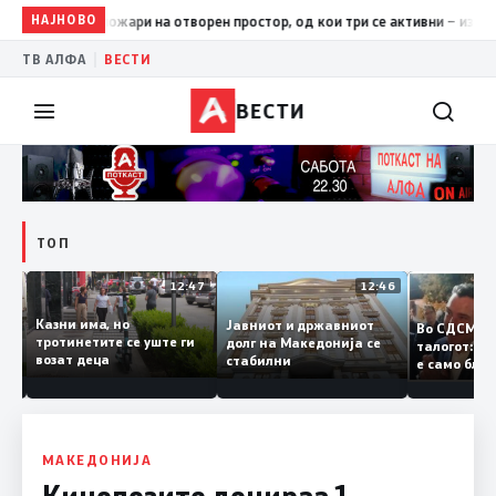
НАЈНОВО
17:42
ЦУК: До 18 часот 11 пожари на отворен простор, од кои
|
ТВ АЛФА
ВЕСТИ
ВЕСТИ
ТОП
12:50
12:47
12:46
Казни има, но
Јавниот и државниот
Во СДСМ 
ии и
тротинетите се уште ги
долг на Македонија се
талогот:
возат деца
стабилни
е само б
ето
копија д
Заев
МАКЕДОНИЈА
Кинолозите донираа 1