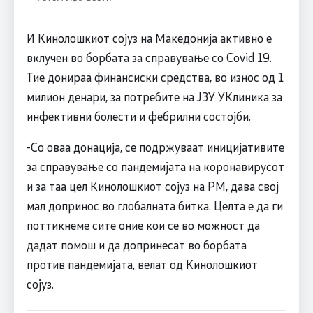
И Кинолошкиот сојуз на Македонија активно е
вклучен во борбата за справување со Covid 19.
Тие донираа финансиски средства, во износ од 1
милион денари, за потребите на ЈЗУ УКлиника за
инфективни болести и фебрилни состојби.
-Со оваа донација, се подржуваат иницијативите
за справување со пандемијата на коронавирусот
и за таа цел Кинолошкиот сојуз на РМ, дава свој
мал допринос во глобалната битка. Целта е да ги
поттикнеме сите оние кои се во можност да
дадат помош и да допринесат во борбата
против пандемијата, велат од Кинолошкиот
сојуз.