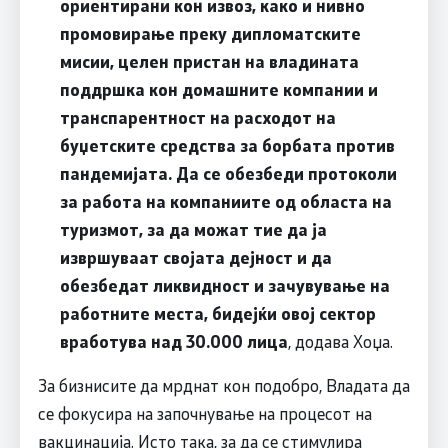
ориентирани кон извоз, како и нивно
промовирање преку дипломатските
мисии, целен пристан на владината
поддршка кон домашните компании и
транспарентност на расходот на
буџетските средства за борбата против
пандемијата. Да се обезбеди протоколи
за работа на компаниите од областа на
туризмот, за да можат тие да ја
извршуваат својата дејност и да
обезбедат ликвидност и зачувување на
работните места, бидејќи овој сектор
вработува над 30.000 лица
, додава Хоџа.
За бизнисите да мрднат кон подобро, Владата да
се фокусира на започнување на процесот на
вакцинација. Исто така, за да се стимулира