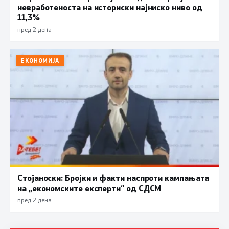
невработеноста на историски најниско ниво од
11,3%
пред 2 дена
ЕКОНОМИЈА
Стојаноски: Бројки и факти наспроти кампањата
на „економските експерти“ од СДСM
пред 2 дена