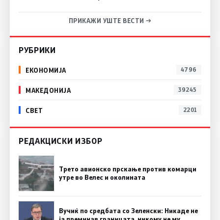
ПРИКАЖИ УШТЕ ВЕСТИ →
РУБРИКИ
ЕКОНОМИЈА
4796
МАКЕДОНИЈА
39245
СВЕТ
2201
РЕДАКЦИСКИ ИЗБОР
Трето авионско прскање против комарци
утре во Велес и околината
Вучиќ по средбата со Зеленски: Никаде не
ја преминав границата, никому не му