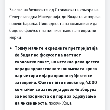
За спас на бизнисите, од Стопанската комора на
Северозападна Македонија, до Владата испорача
повеќе барања. Ликвидноста на компаниите да
биде во фокусот на петтиот пакет антикризни
мерки.
Токму малите и средните претпријатија
ќе бидат во фокусот на петтиот
економски пакет, но истакна дека досега
поради здравствено-економската криза
над четири илјади правни субјекти се
затворени. Фактот што повеќе од 4.000
компании се затворија доволно зборува
за неопходноста од пари за одржување
на ликвидноста
, посочи Хоџа.