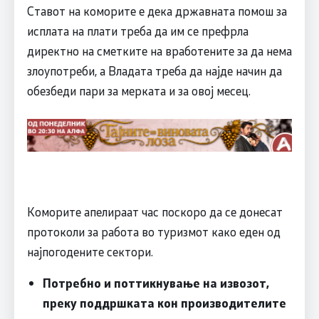
Ставот на коморите е дека државната помош за
исплата на плати треба да им се префрла
директно на сметките на вработените за да нема
злоупотреби, а Владата треба да најде начин да
обезбеди пари за мерката и за овој месец.
Коморите апелираат час поскоро да се донесат
протоколи за работа во туризмот како еден од
најпогодените сектори.
Потребно и поттикнување на извозот,
преку поддршката кон производителите