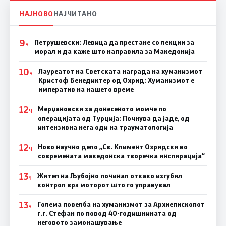
НАЈНОВО
НАЈЧИТАНО
9
Петрушевски: Левица да престане со лекции за
Ч
морал и да каже што направила за Македонија
10
Лауреатот на Светската награда на хуманизмот
Ч
Кристоф Бенедиктер од Охрид: Хуманизмот е
императив на нашето време
12
Мерџановски за донесеното момче по
Ч
операцијата од Турција: Почнува да јаде, од
интензивна нега оди на трауматологија
12
Ново научно дело „Св. Климент Охридски во
Ч
современата македонска творечка инспирација“
13
Жител на Љубојно починал откако изгубил
Ч
контрол врз моторот што го управувал
13
Голема повелба на хуманизмот за Архиепископот
Ч
г.г. Стефан по повод 40-годишнината од
неговото замонашување