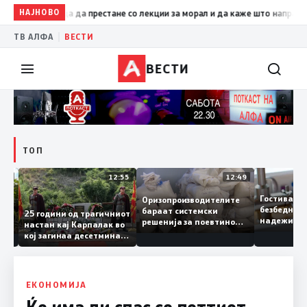
НАЈНОВО
19:09
Петрушевски: Левица да престане со лекции за морал
|
ТВ АЛФА
ВЕСТИ
ВЕСТИ
ТОП
13:04
12:55
12:49
Гостивар
Оризопроизводителите
безбедн
бараат системски
онија
25 години од трагичниот
надежит
решенија за поевтино
настан кај Карпалак во
следнат
производство
кој загинаа десетмина
може да 
македонски бранители
ЕКОНОМИЈА
Ќе има ли спас со петтиот