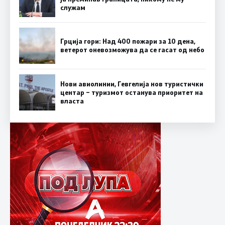
служам
Грција гори: Над 400 пожари за 10 дена,
ветерот оневозможува да се гасат од небо
Нови авиолинии, Гевгелија нов туристички
центар – туризмот останува приоритет на
власта