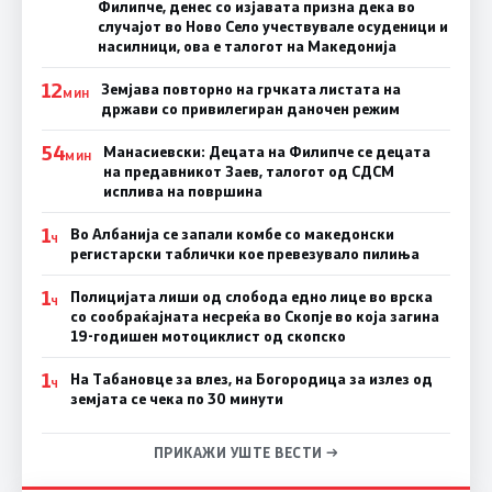
Филипче, денес со изјавата призна дека во
случајот во Ново Село учествувале осуденици и
насилници, ова е талогот на Македонија
12
Земјава повторно на грчката листата на
МИН
држави со привилегиран даночен режим
54
Манасиевски: Децата на Филипче се децата
МИН
на предавникот Заев, талогот од СДСМ
исплива на површина
1
Во Албанија се запали комбе со македонски
Ч
регистарски таблички кое превезувало пилиња
1
Полицијата лиши од слобода едно лице во врска
Ч
со сообраќајната несреќа во Скопје во која загина
19-годишен мотоциклист од скопско
1
На Табановце за влез, на Богородица за излез од
Ч
земјата се чека по 30 минути
ПРИКАЖИ УШТЕ ВЕСТИ →