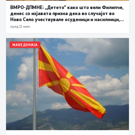
ВМРО-ДПМНЕ: „Детето“ како што вели Филипче,
денес со изјавата призна дека во случајот во
Ново Село учествувале осуденици и насилници,
ова е талогот на Македонија
пред 11 мин.
МАКЕДОНИЈА