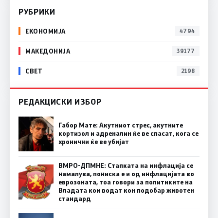
РУБРИКИ
ЕКОНОМИЈА
4794
МАКЕДОНИЈА
39177
СВЕТ
2198
РЕДАКЦИСКИ ИЗБОР
Габор Мате: Акутниот стрес, акутните
кортизол и адреналин ќе ве спасат, кога се
хронични ќе ве убијат
ВМРО-ДПМНЕ: Стапката на инфлација се
намалува, пониска е и од инфлацијата во
еврозоната, тоа говори за политиките на
Владата кои водат кон подобар животен
стандард