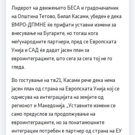
Лидерот на движењето БЕСА и градоначалник
на Општина Тетово, Билал Касами, убеден е дека
ВМРО-ДПМНЕ ќе прифати уставни измени за
внесување на Бугарите, но тогаш кога
меѓународните партнери, пред се Европската
Унија и САД ќе дадат јасен план за
евроинтеграциите, што сега за сега тој не го
гледа.
Во гостување на тв21, Касами рече дека нема
јасен план од страна на Европската Унија кој се
однесува на интеграцијата на земјите од
регионот и Македонија. „Уставните измени се
само предуслов за продолжување на
евроинтеграциите, но за понатамошните
интеграции потребен е партнер од страна на ЕУ