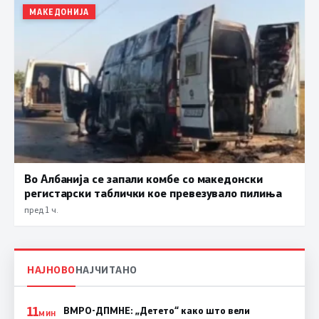
МАКЕДОНИЈА
Во Албанија се запали комбе со македонски
регистарски таблички кое превезувало пилиња
пред 1 ч.
НАЈНОВО
НАЈЧИТАНО
11
ВМРО-ДПМНЕ: „Детето“ како што вели
МИН