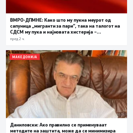
ВМРО-ДПМНЕ: Како што му пукна меурот од
сапуница „мигранти за пари“, така на талогот на
СДСМ му пука и најновата хистерија –
прифаќање на француски предлог
пред 2 ч.
МАКЕДОНИЈА
Даниловски: Ако правилно се применуваат
методите на заштита, може да се минимизира