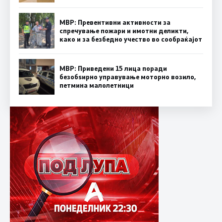
МВР: Превентивни активности за
спречување пожари и имотни деликти,
како и за безбедно учество во сообраќајот
МВР: Приведени 15 лица поради
безобѕирно управување моторно возило,
петмина малолетници