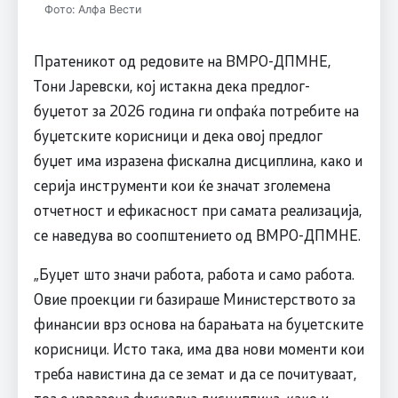
Фото: Алфа Вести
Пратеникот од редовите на ВМРО-ДПМНЕ,
Тони Јаревски, кој истакна дека предлог-
буџетот за 2026 година ги опфаќа потребите на
буџетските корисници и дека овој предлог
буџет има изразена фискална дисциплина, како и
серија инструменти кои ќе значат зголемена
отчетност и ефикасност при самата реализација,
се наведува во соопштението од ВМРО-ДПМНЕ.
„Буџет што значи работа, работа и само работа.
Овие проекции ги базираше Mинистерството за
финансии врз основа на барањата на буџетските
корисници. Исто така, има два нови моменти кои
треба навистина да се земат и да се почитуваат,