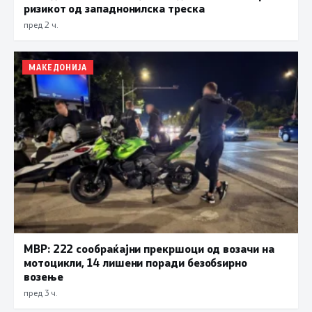
ризикот од западнонилска треска
пред 2 ч.
МАКЕДОНИЈА
МВР: 222 сообраќајни прекршоци од возачи на
мотоцикли, 14 лишени поради безобѕирно
возење
пред 3 ч.