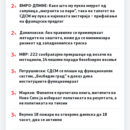
2
ВМРО-ДПМНЕ: Како што му пукна меурот од
Ч
сапуница „мигранти за пари“, така на талогот на
СДСМ му пука и најновата хистерија – прифаќање
на француски предлог
2
Даниловски: Ако правилно се применуваат
Ч
методите на заштита, може да се минимизира
ризикот од западнонилска треска
3
МВР: 222 сообраќајни прекршоци од возачи на
Ч
мотоцикли, 14 лишени поради безобѕирно возење
3
Петрушевски: СДСМ се плаши од функционален
Ч
систем, „Безбеден град“ е доказ дека
институциите функционираат
3
Марков: Филипче е прочитана книга, жителите на
Ч
Ново Село ја избираат политиката на резултати, а
не политиката на тензии
3
Вкупно 18 пожари на отворено денеска до 18
Ч
часот, два се активни