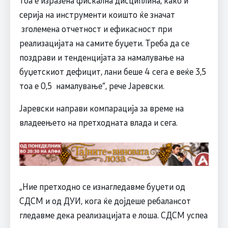
тоа е изразена фискална дисциплина, како и
серија на инструменти коишто ќе значат
зголемена отчетност и ефикасност при
реализацијата на самите буџети. Треба да се
поздрави и тенденцијата за намалување на
буџетскиот дефицит, лани беше 4 сега е веќе 3,5
тоа е 0,5 намалување“, рече Јаревски.
Јаревски направи компарација за време на
владеењето на претходната влада и сега.
„Ние претходно се изнагледавме буџети од
СДСМ и од ДУИ, кога ќе дојдеше ребалансот
гледавме дека реализацијата е лоша. СДСМ успеа