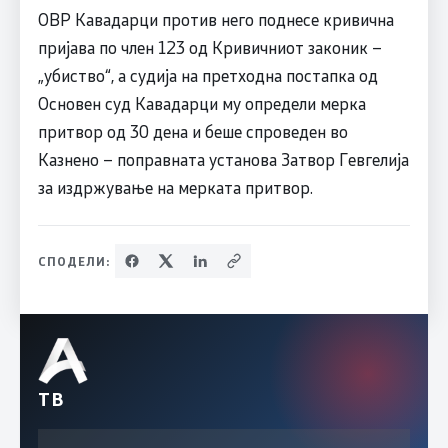
ОВР Кавадарци против него поднесе кривична
пријава по член 123 од Кривичниот законик –
„убиство“, а судија на претходна постапка од
Основен суд Кавадарци му определи мерка
притвор од 30 дена и беше спроведен во
Казнено – поправната установа Затвор Гевгелија
за издржување на мерката притвор.
СПОДЕЛИ:
ТВ