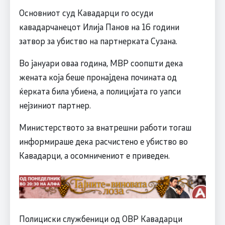
Основниот суд Кавадарци го осуди
кавадарчанецот Илија Панов на 16 години
затвор за убиство на партнерката Сузана.
Во јануари оваа година, МВР соопшти дека
жената која беше пронајдена почината од
ќерката била убиена, а полицијата го уапси
нејзиниот партнер.
Министерството за внатрешни работи тогаш
информираше дека расчистено е убиство во
Кавадарци, а осомничениот е приведен.
Полициски службеници од ОВР Кавадарци