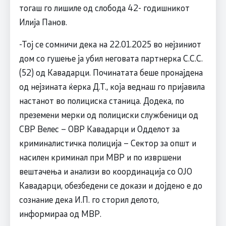
тогаш го лишиле од слобода 42- годишникот
Илија Панов.
-Тој се сомничи дека на 22.01.2025 во нејзиниот
дом со гушење ја убил неговата партнерка С.С.С.
(52) од Кавадарци. Починатата беше пронајдена
од нејзината ќерка Д.Т., која веднаш го пријавила
настанот во полициска станица. Додека, по
преземени мерки од полициски службеници од
СВР Велес – ОВР Кавадарци и Одделот за
криминалистичка полиција – Сектор за општ и
насилен криминал при МВР и по извршени
вештачења и анализи во координација со ОЈО
Кавадарци, обезбедени се докази и дојдено е до
сознание дека И.П. го сторил делото,
информираа од МВР.