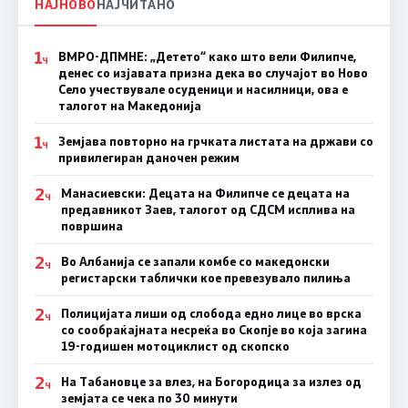
НАЈНОВО
НАЈЧИТАНО
1
ВМРО-ДПМНЕ: „Детето“ како што вели Филипче,
Ч
денес со изјавата призна дека во случајот во Ново
Село учествувале осуденици и насилници, ова е
талогот на Македонија
1
Земјава повторно на грчката листата на држави со
Ч
привилегиран даночен режим
2
Манасиевски: Децата на Филипче се децата на
Ч
предавникот Заев, талогот од СДСМ исплива на
површина
2
Во Албанија се запали комбе со македонски
Ч
регистарски таблички кое превезувало пилиња
2
Полицијата лиши од слобода едно лице во врска
Ч
со сообраќајната несреќа во Скопје во која загина
19-годишен мотоциклист од скопско
2
На Табановце за влез, на Богородица за излез од
Ч
земјата се чека по 30 минути