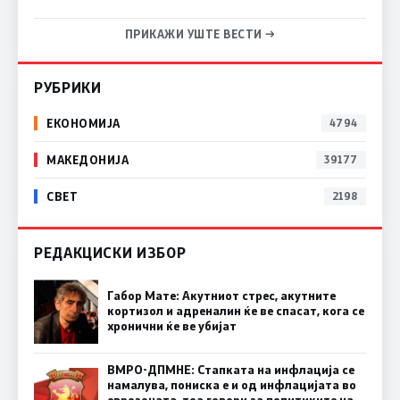
ПРИКАЖИ УШТЕ ВЕСТИ →
РУБРИКИ
ЕКОНОМИЈА
4794
МАКЕДОНИЈА
39177
СВЕТ
2198
РЕДАКЦИСКИ ИЗБОР
Габор Мате: Акутниот стрес, акутните
кортизол и адреналин ќе ве спасат, кога се
хронични ќе ве убијат
ВМРО-ДПМНЕ: Стапката на инфлација се
намалува, пониска е и од инфлацијата во
еврозоната, тоа говори за политиките на