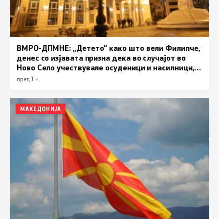
ВМРО-ДПМНЕ: „Детето“ како што вели Филипче,
денес со изјавата призна дека во случајот во
Ново Село учествувале осуденици и насилници,
ова е талогот на Македонија
пред 1 ч.
МАКЕДОНИЈА