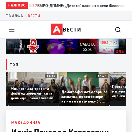
НАЈНОВО
10:37
ВМРО-ДПМНЕ: „Детето“ како што вели Филипче, денес со 
|
ТВ АЛФА
ВЕСТИ
ВЕСТИ
ТОП
15:20
14:12
13:45
Просек
Мицкоски за третата
матура 
Демографскиот аларм се
фаза од железничката
о: Во
оценка 
засилува, во септември
делница Крива Паланка
 22
ќе имаме најмалку 3.000
– Деве Баир: Проектот
првачиња помалку
нема да заврши на
половина тунел во слепа
улица, сега имаме
целина
МАКЕДОНИЈА
Илија Панов од Кавадарци