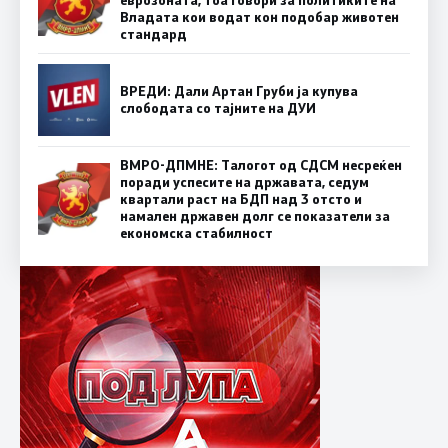
Владата кои водат кон подобар животен
стандард
ВРЕДИ: Дали Артан Груби ја купува
слободата со тајните на ДУИ
ВМРО-ДПМНЕ: Талогот од СДСМ несреќен
поради успесите на државата, седум
квартали раст на БДП над 3 отсто и
намален државен долг се показатели за
економска стабилност