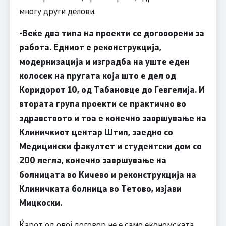
многу други делови.
-Веќе два типа на проекти се договорени за
работа. Едниот е реконструкција,
модернизација и изградба на уште еден
колосек на пругата која што е дел од
Коридорот 10, од Табановце до Гевгелија. И
втората група проекти се практично во
здравството и тоа е конечно завршување на
Клиничкиот центар Штип, заедно со
Медицински факултет и студентски дом со
200 легла, конечно завршување на
болницата во Кичево и реконструкција на
Клиничката болница во Тетово, изјави
Мицкоски.
Ќарот од овој договор не е само економската