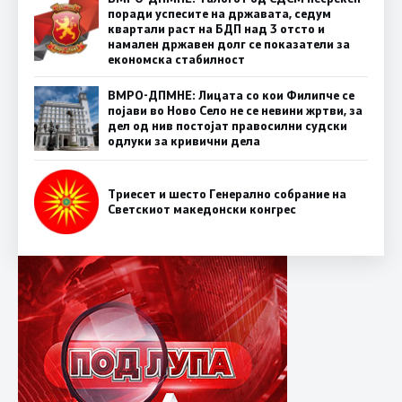
поради успесите на државата, седум
квартали раст на БДП над 3 отсто и
намален државен долг се показатели за
економска стабилност
ВМРО-ДПМНЕ: Лицата со кои Филипче се
појави во Ново Село не се невини жртви, за
дел од нив постојат правосилни судски
одлуки за кривични дела
Триесет и шесто Генерално собрание на
Светскиот македонски конгрес