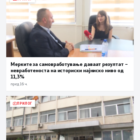
Мерките за самовработување даваат резултат –
невработеноста на историски најниско ниво од
11,3%
пред 16 ч.
ПРИЛОГ