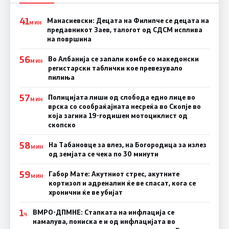
41
Манасиевски: Децата на Филипче се децата на
МИН
предавникот Заев, талогот од СДСМ исплива
на површина
56
Во Албанија се запали комбе со македонски
МИН
регистарски таблички кое превезувало
пилиња
57
Полицијата лиши од слобода едно лице во
МИН
врска со сообраќајната несреќа во Скопје во
која загина 19-годишен мотоциклист од
скопско
58
На Табановце за влез, на Богородица за излез
МИН
од земјата се чека по 30 минути
59
Габор Мате: Акутниот стрес, акутните
МИН
кортизол и адреналин ќе ве спасат, кога се
хронични ќе ве убијат
1
ВМРО-ДПМНЕ: Стапката на инфлација се
Ч
намалува, пониска е и од инфлацијата во