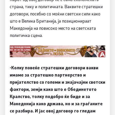
страна, тику и политичката. Ваквите стратешки
договори, посебно со моќни светски сили како
што е Велика Британија, ја позиционираат
Македонија на повисоко место на светската
политичка сцена.
-Колку повеќе стратешки договори вакви
имаме за стратешко партнерство и
пријателство со големи и знајачајни светски
фактори, земји како што е Обединетото
Кралство, толку подобро ќе биде и за
Македонија како држава, но и за граѓаните
се разбира. И јас овој договор го гледам