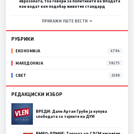
еврозоната, тоа говори за политиките на Владата
кои водат кон подобар животен стандард
ПРИКАЖИ УШТЕ ВЕСТИ →
РУБРИКИ
ЕКОНОМИЈА
4794
МАКЕДОНИЈА
39175
СВЕТ
2198
РЕДАКЦИСКИ ИЗБОР
ВРЕДИ: Дали Артан Груби ја купува
слободата со тајните на ДУИ
ВМРО-ДПМНЕ: Талогот од СДСМ несреќен