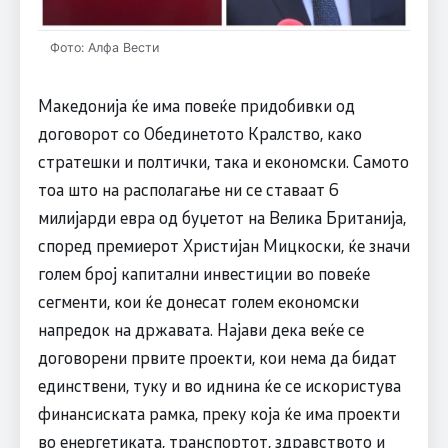
Фото: Алфа Вести
Македонија ќе има повеќе придобивки од
договорот со Обединетото Кралство, како
стратешки и полтички, така и економски. Самото
тоа што на располагање ни се ставаат 6
милијарди евра од буџетот на Велика Британија,
според премиерот Христијан Мицкоски, ќе значи
голем број капитални инвестиции во повеќе
сегменти, кои ќе донесат голем економски
напредок на државата. Најави дека веќе се
договорени првите проекти, кои нема да бидат
единствени, туку и во иднина ќе се искористува
финансиската рамка, преку која ќе има проекти
во енергетиката, транспортот, здравството и