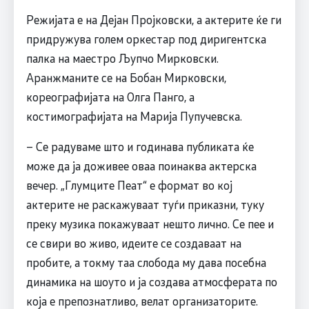
Режијата е на Дејан Пројковски, а актерите ќе ги
придружува голем оркестар под диригентска
палка на маестро Љупчо Мирковски.
Аранжманите се на Бобан Мирковски,
кореографијата на Олга Панго, а
костимографијата на Марија Пупучевска.
– Се радуваме што и годинава публиката ќе
може да ја доживее оваа поинаква актерска
вечер. „Глумците Пеат“ е формат во кој
актерите не раскажуваат туѓи приказни, туку
преку музика покажуваат нешто лично. Се пее и
се свири во живо, идеите се создаваат на
пробите, а токму таа слобода му дава посебна
динамика на шоуто и ја создава атмосферата по
која е препознатливо, велат организаторите.