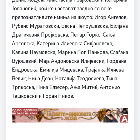
Јовановиќ, кои ќе настапат заедно со веќе
препознатливите имиња на шоуто: Игор Ангелов,
Рубенс Муратовски, Весна Петрушевска, Билјана
Драгичевиќ Пројковска, Петар Горко, Сања
Арсовска, Катерина Илиевска Силјановска,
Калина Наумовска, Марина Поп Панкова, Слаѓана
Вујошевиќ, Маја Андоновска Илијевски, Гордана
Ендровска, Емилија Мицевска, Трајанка Илиева
Велиќ, Нина Деан, Наталија Теодосиева, Тина
Трпкоска, Нина Елзесер, Ања Митиќ, Антонио
Ташковски и Горан Ников.