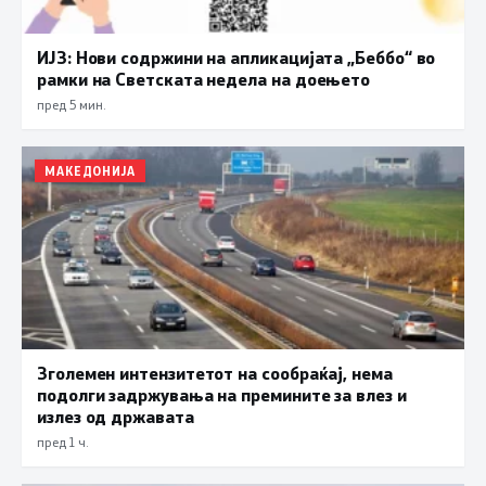
ИЈЗ: Нови содржини на апликацијата „Беббо“ во
рамки на Светската недела на доењето
пред 5 мин.
МАКЕДОНИЈА
Зголемен интензитетот на сообраќај, нема
подолги задржувања на премините за влез и
излез од државата
пред 1 ч.