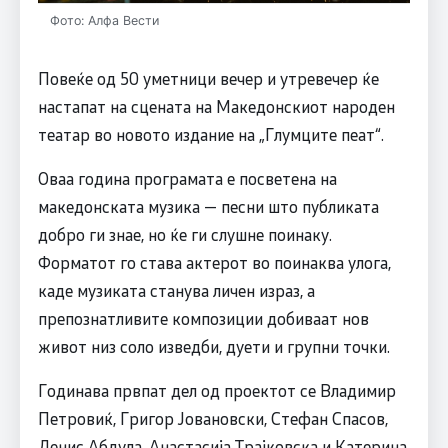
Фото: Алфа Вести
Повеќе од 50 уметници вечер и утревечер ќе
настапат на сцената на Македонскиот народен
театар во новото издание на „Глумците пеат“.
Оваа година програмата е посветена на
македонската музика — песни што публиката
добро ги знае, но ќе ги слушне поинаку.
Форматот го става актерот во поинаква улога,
каде музиката станува личен израз, а
препознатливите композиции добиваат нов
живот низ соло изведби, дуети и групни точки.
Годинава првпат дел од проектот се Владимир
Петровиќ, Григор Јовановски, Стефан Спасов,
Денис Абдула, Анастасија Трајковска и Катерина