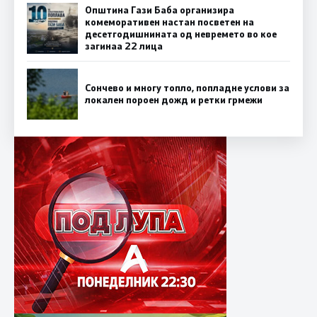
Општина Гази Баба организира
комеморативен настан посветен на
десетгодишнината од невремето во кое
загинаа 22 лица
Сончево и многу топло, попладне услови за
локален пороен дожд и ретки грмежи