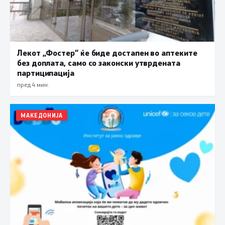
Лекот „Фостер“ ќе биде достапен во аптеките
без доплата, само со законски утврдената
партиципација
пред 4 мин.
МАКЕДОНИЈА