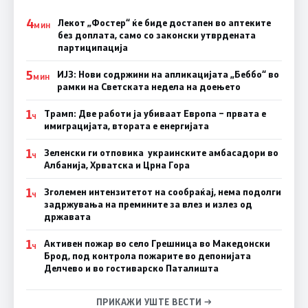
4
Лекот „Фостер“ ќе биде достапен во аптеките
МИН
без доплата, само со законски утврдената
партиципација
5
ИЈЗ: Нови содржини на апликацијата „Беббо“ во
МИН
рамки на Светската недела на доењето
1
Трамп: Две работи ја убиваат Европа – првата е
Ч
имиграцијата, втората е енергијата
1
Зеленски ги отповика украинските амбасадори во
Ч
Албанија, Хрватска и Црна Гора
1
Зголемен интензитетот на сообраќај, нема подолги
Ч
задржувања на премините за влез и излез од
државата
1
Активен пожар во село Грешница во Македонски
Ч
Брод, под контрола пожарите во депонијата
Делчево и во гостиварско Паталишта
ПРИКАЖИ УШТЕ ВЕСТИ →