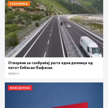
ЕКОНОМИЈА
Отворена за сообраќај уште една делница од
патот Елбасан-Ќафасан
пред 1 ч.
МАКЕДОНИЈА