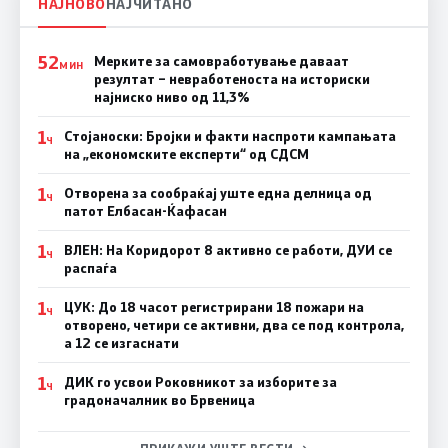
НАЈНОВО
НАЈЧИТАНО
52
Мерките за самовработување даваат
МИН
резултат – невработеноста на историски
најниско ниво од 11,3%
1
Стојаноски: Бројки и факти наспроти кампањата
Ч
на „економските експерти“ од СДСM
1
Отворена за сообраќај уште една делница од
Ч
патот Елбасан-Ќафасан
1
ВЛЕН: На Коридорот 8 активно се работи, ДУИ се
Ч
распаѓа
1
ЦУК: До 18 часот регистрирани 18 пожари на
Ч
отворено, четири се активни, два се под контрола,
а 12 се изгаснати
1
ДИК го усвои Роковникот за изборите за
Ч
градоначалник во Брвеница