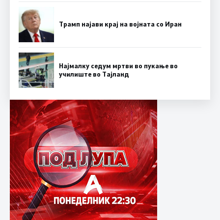
Трамп најави крај на војната со Иран
Најмалку седум мртви во пукање во
училиште во Тајланд