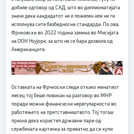
добиле одговор од САД, што во диплиоматијата
значи дека кандидатот не е пожелен или не ги
исполнува сите безбедносни стандарди. По ова,
Фрчковски во 2022 година замина во Мисијата
на ООН Њујорк, за што не се бара дозвола од
Американците.
Оставката на Фрчкоски следи откако минатиот
месец тој беше повикан на разговор во МНР
поради можни финансиски нерегуларности во
работењето на претставништвото. Тој тогаш
призна дека користел државни пари од
службената картичка за приватно да си купи