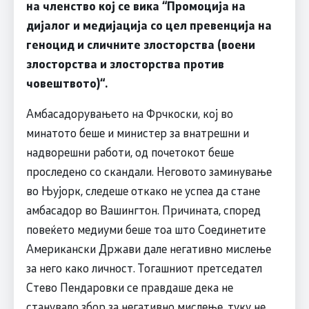
на членство кој се вика “Промоција на
дијалог и медијација со цел превенција на
геноцид и сличните злосторства (воени
злосторства и злосторства против
човештвото)“.
Амбасадорувањето на Фрчкоски, кој во
минатото беше и министер за внатрешни и
надворешни работи, од почетокот беше
проследено со скандали. Неговото заминување
во Њујорк, следеше откако не успеа да стане
амбасадор во Вашингтон. Причината, според
повеќето медиуми беше тоа што Соединетите
Американски Држави дале негативно мислење
за него како личност. Тогашниот претседател
Стево Пендаровки се правдаше дека не
станувало збор за негативно мислење, туку не