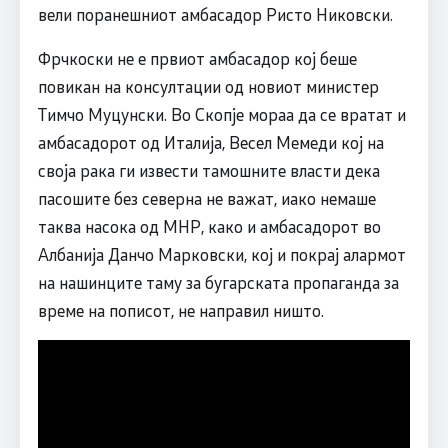
вели поранешниот амбасадор Ристо Никовски.
Фрчкоски не е првиот амбасадор кој беше
повикан на консултации од новиот министер
Тимчо Муцунски. Во Скопје мораа да се вратат и
амбасадорот од Италија, Весел Мемеди кој на
своја рака ги извести тамошните власти дека
пасошите без северна не важат, иако немаше
таква насока од МНР, како и амбасадорот во
Албанија Данчо Марковски, кој и покрај алармот
на нашинците таму за бугарската пропаганда за
време на пописот, не направил ништо.