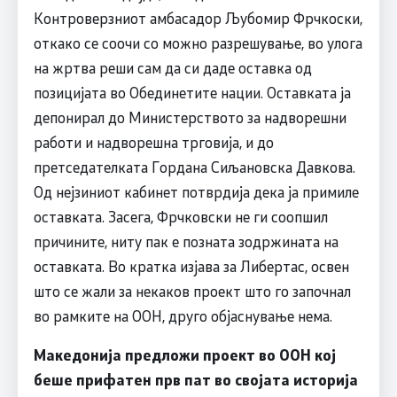
Контроверзниот амбасадор Љубомир Фрчкоски,
откако се соочи со можно разрешување, во улога
на жртва реши сам да си даде оставка од
позицијата во Обединетите нации. Оставката ја
депонирал до Mинистерството за надворешни
работи и надворешна трговија, и до
претседателката Гордана Сиљановска Давкова.
Од нејзиниот кабинет потврдија дека ја примиле
оставката. Засега, Фрчковски не ги соопшил
причините, ниту пак е позната зодржината на
оставката. Во кратка изјава за Либертас, освен
што се жали за некаков проект што го започнал
во рамките на ООН, друго објаснување нема.
Македонија предложи проект во ООН кој
беше прифатен прв пат во својата историја