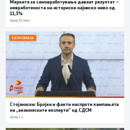
Мерките за самовработување даваат резултат –
невработеноста на историски најниско ниво од
11,3%
пред 52 мин.
ЕКОНОМИЈА
Стојаноски: Бројки и факти наспроти кампањата
на „економските експерти“ од СДСM
пред 1 ч.