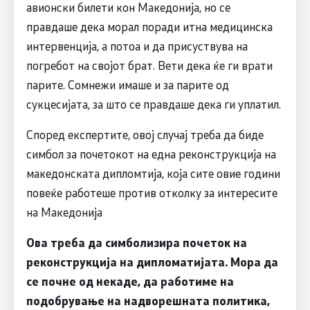
авионски билети кон Македонија, но се
правдаше дека морал поради итна медицинска
интервенција, а потоа и да присуствува на
погребот на својот брат. Вети дека ќе ги врати
парите. Сомнежи имаше и за парите од
сукцесијата, за што се правдаше дека ги уплатил.
Според експертите, овој случај треба да биде
симбол за почетокот на една реконструкција на
македонската дипломтија, која сите овие години
повеќе работеше против отколку за интересите
на Македонија
Ова треба да симболизира почеток на
реконструкција на дипломатијата. Мора да
се почне од некаде, да работиме на
подобрување на надворешната политика,