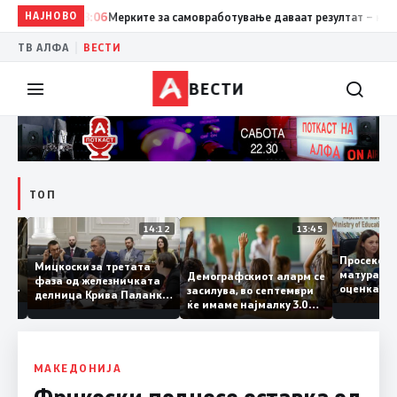
НАЈНОВО
18:06
Мерките за самовработување даваат резултат – неврабо
|
ТВ АЛФА
ВЕСТИ
ВЕСТИ
ТОП
15:20
14:12
13:45
Просеко
Мицкоски за третата
матура 
Демографскиот аларм се
фаза од железничката
: Во
оценка 
засилува, во септември
делница Крива Паланка
 22
ќе имаме најмалку 3.000
– Деве Баир: Проектот
првачиња помалку
нема да заврши на
половина тунел во слепа
улица, сега имаме
целина
МАКЕДОНИЈА
Фрчкоски поднесе оставка од