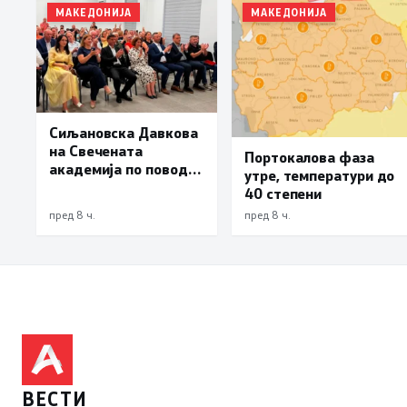
МАКЕДОНИЈА
МАКЕДОНИЈА
Сиљановска Давкова
на Свечената
Портокалова фаза
академија по повод
утре, температури до
„30 години Општина
40 степени
Вевчани“
пред 8 ч.
пред 8 ч.
ВЕСТИ