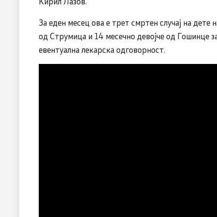
Кирил Лазов.
За еден месец ова е трет смртен случај на дете
од Струмица и 14 месечно девојче од Гошинце за
евентуална лекарска одговорност.