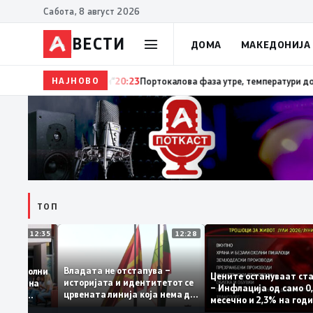
Сабота, 8 август 2026
ВЕСТИ
ДОМА
МАКЕДОНИЈА
НАЈНОВО
20:24
Сиљановска Давкова на Свечената академија п
ТОП
12:35
12:28
Владата не отстапува –
е се задоволни
Цените остануваат
историјата и идентитетот се
 учениците на
– Инфлација од са
црвената линија која нема да
државната
месечно и 2,3% на
се погази
ниво