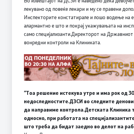
Во извештајот на ДСЗИ е наведено дека девојче
лекувано од повеќе лекари и му се правени доп
Инспекторите констатирале и лошо водење на ев
алармантно е што и покрај укажувањата на инс
само специјализанти.Директорот на Државниот 
вонредни контроли на Клиниката.
“
Тоа решение истекува утре и има рок од 30
недоследностите.ДЗСИ во следните денови
да направиме контрола.Детската Клиника т
односно, при работата на специјализантите
што треба да бидат заедно во делот на ра