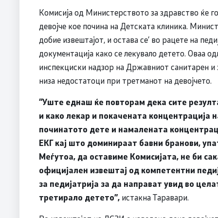
Комисија од Министерството за здравство ќе го
девојче кое почина на Детската клиника. Минист
добие извештајот, и остава се’ во рацете на пед
документација како се лекувало детето. Оваа о
инспекциски надзор на Државниот санитарен и 
низа недостатоци при третманот на девојчето.
“Уште еднаш ќе повторам дека сите резулта
и како лекар и покачената концентрација н
починатото дете и намалената концентраци
ЕКГ кај што доминираат бавни бранови, упа
Меѓутоа, да оставиме Комисијата, не би сак
официјален извештај од компетентни педиј
за педијатрија за да направат увид во цела
третирало детето”,
истакна Таравари.