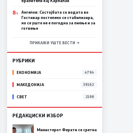
бранители кај Карпалак
8
Ангелов: Состојбата со водата во
Ч
Гостивар постепено се стабилизира,
но се уште не е погодна за пиење и за
готвење
ПРИКАЖИ УШТЕ ВЕСТИ →
РУБРИКИ
ЕКОНОМИЈА
4794
МАКЕДОНИЈА
39162
СВЕТ
2198
РЕДАКЦИСКИ ИЗБОР
Министерот Ферати се сретна