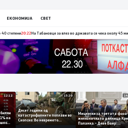
ЕКОНОМИЈА
СВЕТ
о повод „30 години Општина Вевчани“
20:23
Портокалова фаза утре, тем
12:12
15:20
Десет години од
 стабилни
Мицкоски за третата ф
катастрофалните поплави во
мо 0,1% на
железничката делница
Скопско: Во невремето
 годишно
Паланка – Деве Баир:
загинаа 22 лица
Проектот нема да завр