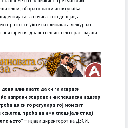
то за време на болничкиот третман било
олнителни лабораториски испитувања.
иденцијата за починатото девојче, а
пекторатот се уште на клиниката дежураат
санитарен и здравствен инспекторат најави
 дена клиниката да си ги исправи
 ќе направи вонреден инспекциски надзор
реба да си го регулира тој момент
 секогаш треба да има специјалист кој
ботењето
” –
изјави директорот на ДЗСИ,