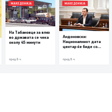
МАКЕДОНИЈА
МАКЕДОНИЈА
На Табановце за влез
Андоновски:
во државата се чека
Националниот дата
околу 45 минути
центар ќе биде со
мала инсталирана
моќност и ќе служи
пред 8 ч.
пред 8 ч.
исклучиво за
потребите на
државата