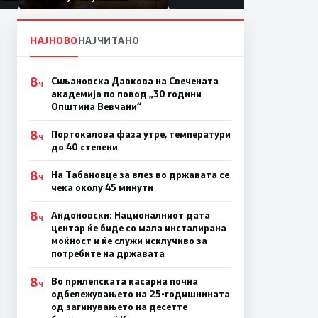
првачиња помалку
а
на
НАЈНОВО
НАЈЧИТАНО
8
Сиљановска Давкова на Свечената
Ч
академија по повод „30 години
Општина Вевчани“
8
Портокалова фаза утре, температури
Ч
до 40 степени
8
На Табановце за влез во државата се
Ч
чека околу 45 минути
8
Андоновски: Националниот дата
Ч
центар ќе биде со мала инсталирана
моќност и ќе служи исклучиво за
потребите на државата
8
Во прилепската касарна почна
Ч
одбележувањето на 25-годишнината
од загинувањето на десетте