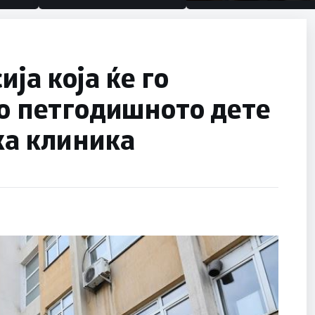
половина тунел во слеп
улица, сега имаме цели
ја која ќе го
со петгодишното дете
ка клиника