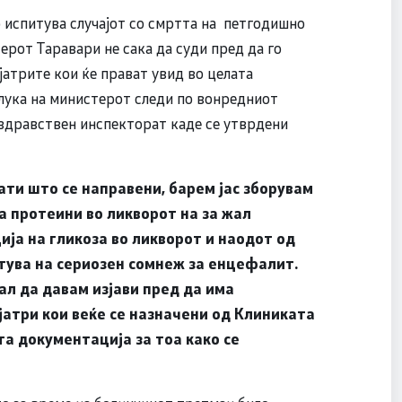
 испитува случајот со смртта на петгодишно
ерот Таравари не сака да суди пред да го
ијатрите кои ќе прават увид во целата
длука на министерот следи по вонредниот
здравствен инспекторат каде се утврдени
ти што се направени, барем јас зборувам
а протеини во ликворот на за жал
ја на гликоза во ликворот и наодот од
тува на сериозен сомнеж за енцефалит.
ал да давам изјави пред да има
атри кои веќе се назначени од Клиниката
та документација за тоа како се