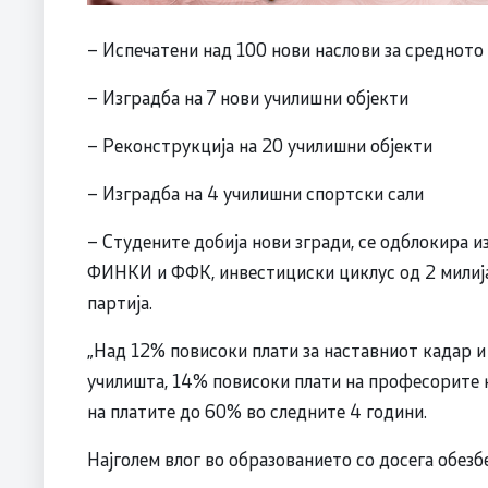
– Испечатени над 100 нови наслови за средното
– Изградба на 7 нови училишни објекти
– Реконструкција на 20 училишни објекти
– Изградба на 4 училишни спортски сали
– Студените добија нови згради, се одблокира и
ФИНКИ и ФФК, инвестициски циклус од 2 милија
партија.
„Над 12% повисоки плати за наставниот кадар и
училишта, 14% повисоки плати на професорите н
на платите до 60% во следните 4 години.
Најголем влог во образованието со досега обезб