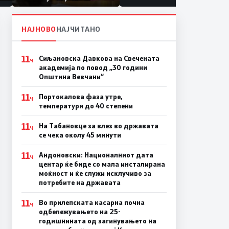
првачиња помалку
на
НАЈНОВО
НАЈЧИТАНО
11
Сиљановска Давкова на Свечената
Ч
академија по повод „30 години
Општина Вевчани“
11
Портокалова фаза утре,
Ч
температури до 40 степени
11
На Табановце за влез во државата
Ч
се чека околу 45 минути
11
Андоновски: Националниот дата
Ч
центар ќе биде со мала инсталирана
моќност и ќе служи исклучиво за
потребите на државата
11
Во прилепската касарна почна
Ч
одбележувањето на 25-
годишнината од загинувањето на