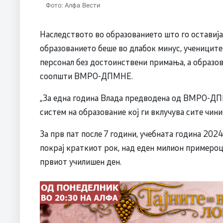
Фото: Алфа Вести
Наследството во образованието што го оставиј
образованието беше во длабок минус, учениците
персонал без достоинствени примања, а образо
соопшти ВМРО-ДПМНЕ.
„За една година Влада предводена од ВМРО-ДПМ
систем на образование кој ги вклучува сите чини
За прв пат после 7 години, учебната година 202
покрај краткиот рок, над еден милион примероц
првиот училишен ден.