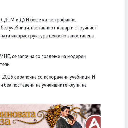
а СДСМ и ДУИ беше катастрофално,
 без учебници, наставниот кадар и стручниот
вната инфраструктура целосно запоставена,
НЕ, се започна со градење на модерен
тели.
4-2025 се започна со испорачани учебници. И
и беа поставени на училишните клупи на