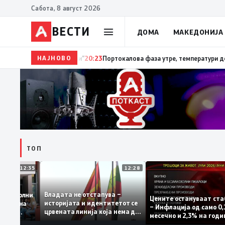
Сабота, 8 август 2026
ВЕСТИ
ДОМА
МАКЕДОНИЈА
НАЈНОВО
20:24
Сиљановска Давкова на Свечената академија 
ТОП
12:35
12:28
Владата не отстапува –
 се задоволни
Цените остануваат
историјата и идентитетот се
учениците на
– Инфлација од сам
црвената линија која нема да
ржавната
месечно и 2,3% на 
се погази
ниво