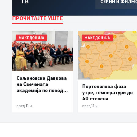
ТВ
СЕРИИ И ФИЛМ
ПРОЧИТАЈТЕ УШТЕ
МАКЕДОНИЈА
МАКЕДОНИЈА
Сиљановска Давкова
на Свечената
Портокалова фаза
академија по повод
утре, температури до
„30 години Општина
40 степени
Вевчани“
пред 11 ч.
пред 11 ч.