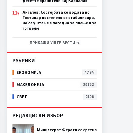
десетте бранители кај Карпалак
11
Ангелов: Состојбата со водата во
Ч
Гостивар постепено се стабилизира,
но се уште не е погодна за пиење и за
готвење
ПРИКАЖИ УШТЕ ВЕСТИ →
РУБРИКИ
ЕКОНОМИЈА
4794
МАКЕДОНИЈА
39162
СВЕТ
2198
РЕДАКЦИСКИ ИЗБОР
Министерот Ферати се сретна