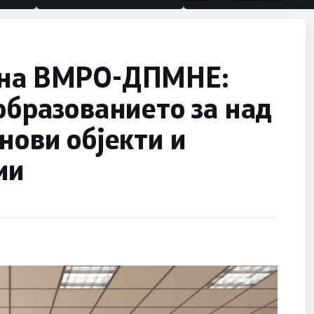
половина тунел во слепа
улица, сега имаме цели
а на ВМРО-ДПМНЕ:
 образованието за над
нови објекти и
ии