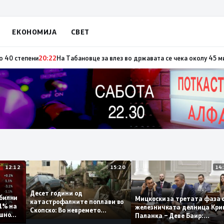
ЕКОНОМИЈА
СВЕТ
по повод „30 години Општина Вевчани“
20:23
Портокалова фаза утре, тем
12:12
15:20
Десет години од
 стабилни
Мицкоски за третата ф
катастрофалните поплави во
о 0,1% на
железничката делница 
Скопско: Во невремето
годишно
Паланка – Деве Баир:
загинаа 22 лица
Проектот нема да заврш