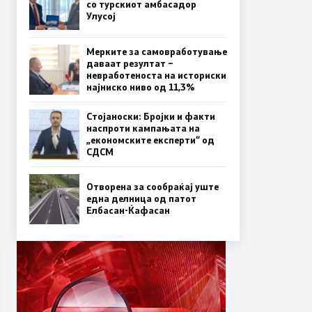
со турскиот амбасадор
Улусој
Мерките за самовработување
даваат резултат –
невработеноста на историски
најниско ниво од 11,3%
Стојаноски: Бројки и факти
наспроти кампањата на
„економските експерти“ од
СДСM
Отворена за сообраќај уште
една делница од патот
Елбасан-Ќафасан