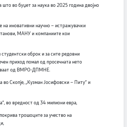
 што во буџет за наука во 2025 година двојно
е на иновативни научно – истражувачки
установи, МАНУ и компаниите кои
 студентски оброк и за сите редовни
ечен приход помал од просечната нето
одаваат од ВМРО-ДПМНЕ.
 во Скопје, „Кузман Јосифовски – Питу“ и
“, во вредност од 34 милиони евра,
 покрива трошоците за учество на
и,