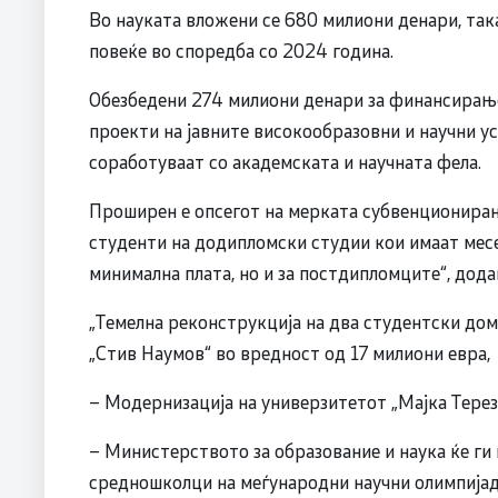
Во науката вложени се 680 милиони денари, така
повеќе во споредба со 2024 година.
Обезбедени 274 милиони денари за финансирањ
проекти на јавните високообразовни и научни 
соработуваат со академската и научната фела.
Проширен е опсегот на мерката субвенциониран
студенти на додипломски студии кои имаат мес
минимална плата, но и за постдипломците“, д
„Темелна реконструкција на два студентски дома
„Стив Наумов“ во вредност од 17 милиони евра,
– Модернизација на универзитетот „Мајка Тереза
– Министерството за образование и наука ќе ги
средношколци на меѓународни научни олимпијад