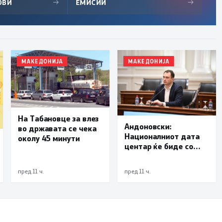
ОВИ
→
ЕМИСИИ
→
МАКЕДОНИЈА
МАКЕДОНИЈА
На Табановце за влез
Андоновски:
во државата се чека
Националниот дата
околу 45 минути
центар ќе биде со
мала инсталирана
моќност и ќе служи
пред 11 ч.
пред 11 ч.
исклучиво за
потребите на
државата