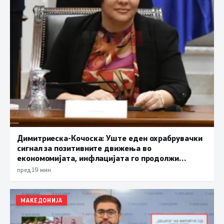
Димитриеска-Кочоска: Уште еден охрабрувачки
сигнал за позитивните движења во
економомијата, инфлацијата го продолжи
трендот на намалување и во јули изнесува 2,3
пред 19 мин.
проценти
МАКЕДОНИЈА