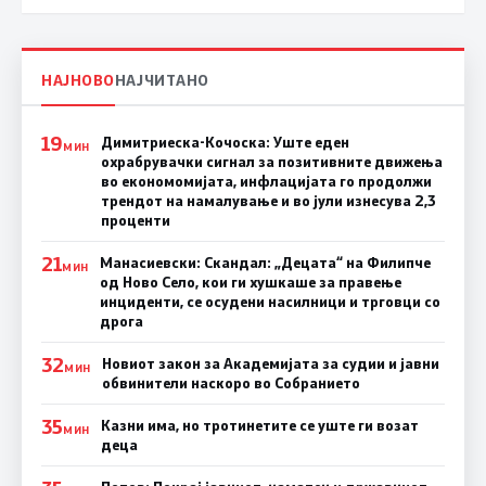
НАЈНОВО
НАЈЧИТАНО
19
Димитриеска-Кочоска: Уште еден
МИН
охрабрувачки сигнал за позитивните движења
во економомијата, инфлацијата го продолжи
трендот на намалување и во јули изнесува 2,3
проценти
21
Манасиевски: Скандал: „Децата“ на Филипче
МИН
од Ново Село, кои ги хушкаше за правење
инциденти, се осудени насилници и трговци со
дрога
32
Новиот закон за Академијата за судии и јавни
МИН
обвинители наскоро во Собранието
35
Казни има, но тротинетите се уште ги возат
МИН
деца