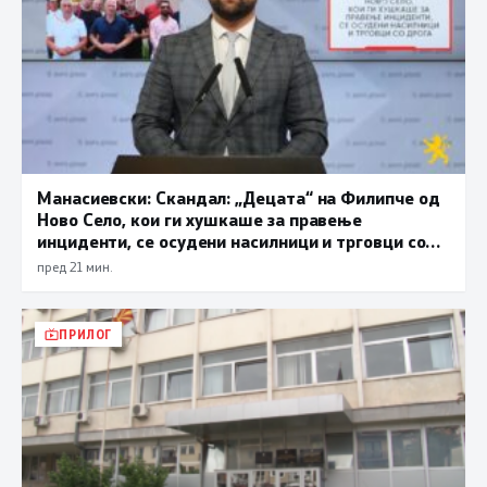
Манасиевски: Скандал: „Децата“ на Филипче од
Ново Село, кои ги хушкаше за правење
инциденти, се осудени насилници и трговци со
дрога
пред 21 мин.
ПРИЛОГ