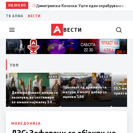
НАЈНОВО
13:03
Димитриеска-Кочоска: Уште еден охрабрувачки сигнал за
|
ТВ АЛФА
ВЕСТИ
ВЕСТИ
ТОП
14:12
13:45
13:12
Стоков
Просекот од државната
10,5 ми
ата
матура е многу добар со
Демографскиот аларм се
првата
ката
оценка 3,66
засилува, во септември
година
аланка
ќе имаме најмалку 3.000
го згол
ктот
првачиња помалку
а
 слепа
МАКЕДОНИЈА
ДЗС: Зафатени се објекти на