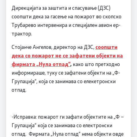
Дирекцијата за заштита и спасување (ДЗС)
соопшти дека за гасење на пожарот во скопско
Трубарево интервенира и специјален авион ер-
трактор.
Стојанче Ангелов, директор на ДЗС,
соопшти
дека со пожарот не се зафатени објекти на
фирмата „Нула отпад“
,
како што претходно
информираше, туку се зафатени објекти на „Ф-
Групација“, која се занимава со елекетронски
отпад.
-Исправка: пожарот ги зафати објектите на „Ф –
Групација“ која се занимава со електронски
отпад. Фирмата „Нула отпад“ нема објекти овде