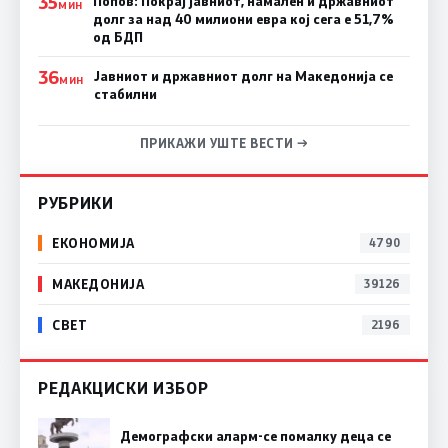
35
Попов: Покрај јавниот, намален и државниот
МИН
долг за над 40 милиони евра кој сега е 51,7%
од БДП
36
Јавниот и државниот долг на Македонија се
МИН
стабилни
ПРИКАЖИ УШТЕ ВЕСТИ →
РУБРИКИ
ЕКОНОМИЈА
4790
МАКЕДОНИЈА
39126
СВЕТ
2196
РЕДАКЦИСКИ ИЗБОР
Демографски аларм-се помалку деца се