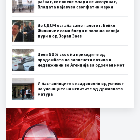
раѓаат, се повеќе млади се иселуваат,
Владата најавува сеопфатни мерки
Во СДСМ остана само талогот: Венко
Филипче е само бледа и полоша копија
дури и од Зоран Заев
Цели 90% скок на приходите од
продажбата на запленети возила и
недвижнини во Агенција за одземен имот
И наставниците се задоволни од успехот
на учениците на испитите од државната
матура