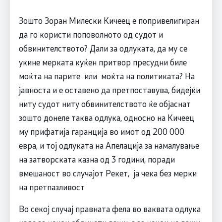
Зошто Зоран Милески Кичеец е попривелигиран
да го користи поповолното од судот и
обвинителството? Дали за одлуката, да му се
укине мерката куќен притвор пресудни биле
моќта на парите или моќта на политиката? На
јавноста и е оставено да претпоставува, бидејќи
ниту судот ниту обвинителството ќе објаснат
зошто донеле таква одлука, односно на Кичеец
му прифатија гаранција во имот од 200 000
евра, и тој одлуката на Апелација за намалување
на затворската казна од 3 години, поради
вмешаност во случајот Рекет, ја чека без мерки
на претпазливост
Во секој случај правната фела во ваквата одлука