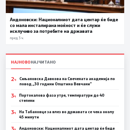
Андоновски: Националниот дата центар ќе биде
со мала инсталирана моќност и ќе служи
исклучиво за потребите на државата
пред 3 ч.
НАЈНОВО
НАЈЧИТАНО
2
Сиљановска Давкова на Свечената академија по
Ч
повод „30 години Општина Вевчани“
3
Портокалова фаза утре, температури до 40
Ч
степени
3
На Табановце за влез во државата се чека околу
Ч
45 минути
3
Андоновски: Националниот дата центар ќе биде
Ч