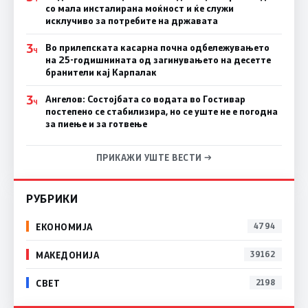
со мала инсталирана моќност и ќе служи
исклучиво за потребите на државата
3
Во прилепската касарна почна одбележувањето
Ч
на 25-годишнината од загинувањето на десетте
бранители кај Карпалак
3
Ангелов: Состојбата со водата во Гостивар
Ч
постепено се стабилизира, но се уште не е погодна
за пиење и за готвење
ПРИКАЖИ УШТЕ ВЕСТИ →
РУБРИКИ
ЕКОНОМИЈА
4794
МАКЕДОНИЈА
39162
СВЕТ
2198