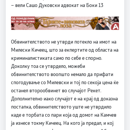
– вели Сашо Дуковски адвокат на Боки 13
Обвинителството не утврди потекло на имот на
Милески Кичеец, што за екпертите од областа на
криминалистиката само по себе е спорно.
Доколку тоа се утврдело, можеби
обвинителството воопшто немало да прифати
спогодување со Милевски и тој по секоја цена ќе
останел второобвинет во случајот Рекет.
Дополнително иако случајот е на крај од доказна
постапка, обвинителството уште не утврдило
каде е торбата со пари која од домот на Камчев
ја изнесе токму Кичеец. На кого ја предал, и кој