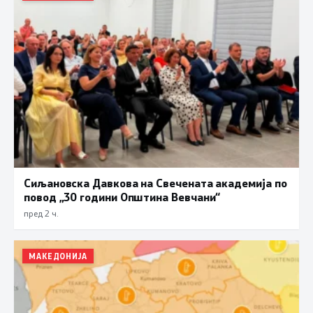
Сиљановска Давкова на Свечената академија по
повод „30 години Општина Вевчани“
пред 2 ч.
МАКЕДОНИЈА