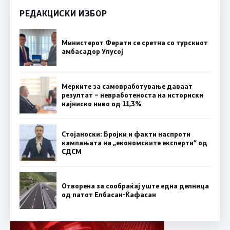
РЕДАКЦИСКИ ИЗБОР
Министерот Ферати се сретна со турскиот
амбасадор Улусој
Мерките за самовработување даваат
резултат – невработеноста на историски
најниско ниво од 11,3%
Стојаноски: Бројки и факти наспроти
кампањата на „економските експерти“ од
СДСM
Отворена за сообраќај уште една делница
од патот Елбасан-Ќафасан