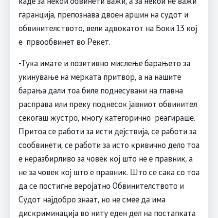
каде за некои обвинети важи, а за некои не важи
гаранција, препознава двоен аршин на судот и
обвинителството, вели адвокатот на Боки 13 кој
е првообвинет во Рекет.
-Тука имате и позитивно мислење барањето за
укинување на мерката притвор, а на нашите
барања дали тоа биле поднесувани на главна
расправа или преку поднесок јавниот обвинител
секогаш жустро, многу категорично реагираше.
Притоа се работи за исти дејствија, се работи за
сообвинети, се работи за исто кривично дело тоа
е неразбирливо за човек кој што не е правник, а
не за човек кој што е правник. Што се сака со тоа
да се постигне веројатно Обвинителството и
Судот најдобро знаат, но не смее да има
дискриминација во ниту еден дел на постапката